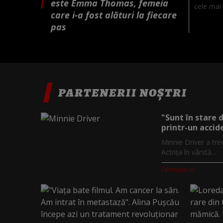
este Emma Thomas, femeia
cele mai 
care i-a fost alături la fiecare
pas
PARTENERII NOȘTRI
"Sunt în stare 
printr-un accide
Minnie Driver a tre
Actrița în vârstă...
Filmnow.ro