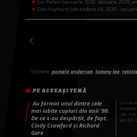
Jon Peters (ianuarie 2020- ianuarie 2020; an
Dan Hayhurst (decembrie 24, 2020 - ianuari
Etichete:
pamela anderson
,
tommy lee
,
relati
PE ACEEAȘI TEMĂ
Au format unul dintre cele
La mai bi
despărțir
mai iubite cupluri din anii '90.
cele mai
De ce s-au despărțit, de fapt,
anii ’90, 
Cindy Crawford și Richard
Gere