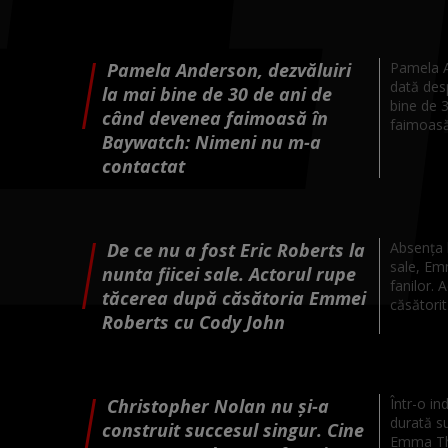
Pamela Anderson, dezvăluiri
Pamela A
dată des
la mai bine de 30 de ani de
bine de 
când devenea faimoasă în
faimoasă 
Baywatch: Nimeni nu m-a
contactat
De ce nu a fost Eric Roberts la
Absența l
sale, Em
nunta fiicei sale. Actorul rupe
fanilor. 
tăcerea după căsătoria Emmei
căsătorit 
Roberts cu Cody John
Christopher Nolan nu și-a
Într-o ind
durată su
construit succesul singur. Cine
Emma Tho