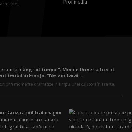
admirate...
de șoc și plâng tot timpul". Minnie Driver a trecut
nt teribil în Franța: "Ne-am târât...
cut prin momente dramatice în timpul unei călătorii în Franța.