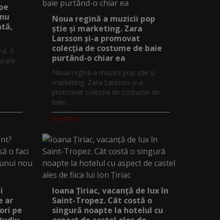
 pe
 nu
Noua regină a muzicii pop
ată,
știe și marketing. Zara
Larsson și-a promovat
colecția de costume de baie
mă. 5
purtând-o chiar ea
orate
Noua regină a muzicii pop știe și
marketing. Zara Larsson și-a
promovat colecția de costume de
baie...
ProFM.ro
i
Ioana Țiriac, vacanță de lux în
e ar
Saint-Tropez. Cât costă o
ori pe
singură noapte la hotelul cu
studiu
aspect de castel ales de