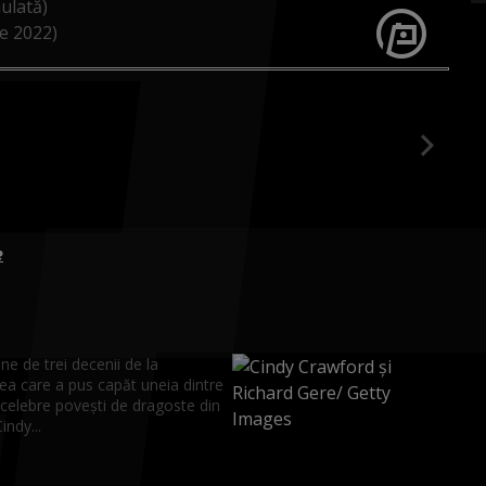
ulată)
e 2022)
e
ne de trei decenii de la
ea care a pus capăt uneia dintre
 celebre povești de dragoste din
Cindy...