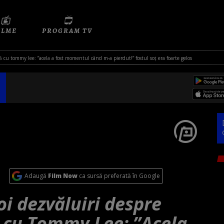
ILME
PROGRAM TV
cu tommy lee: ”acela a fost momentul când m-a pierdut!” fostul soț era foarte gelos
Adaugă
Film Now
ca sursă preferată în Google
i dezvăluiri despre
 cu Tommy Lee: ”Acela