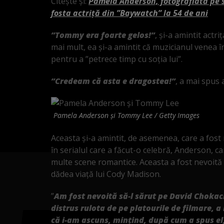
Citește și:
Pamela Anderson, fotografiată pe st
fosta actriță din ”Baywatch” la 54 de ani
”Tommy era foarte gelos!”
, și-a amintit actr
mai mult, ea și-a amintit că muzicianul venea în
pentru a ”petrece timp cu soția lui”.
”Credeam că asta e dragostea!”
, a mai spus a
Pamela Anderson și Tommy Lee / Getty Images
Aceasta și-a amintit, de asemenea, care a fos
în serialul care a făcut-o celebră, Anderson, car
multe scene romantice. Aceasta a fost nevoită s
dădea viață lui Cody Madison.
”
Am fost nevoită să-l sărut pe David Chokac
distrus rulota de pe platourile de filmare, 
că i-am ascuns, mințind, după cum a spus el