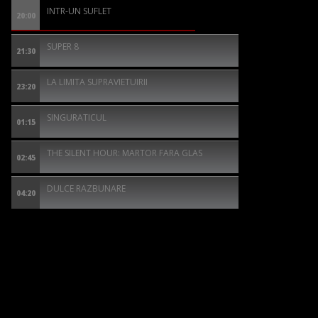
INTR-UN SUFLET
20:00
SUPER 8
21:30
LA LIMITA SUPRAVIETUIRII
23:20
SINGURATICUL
01:15
THE SILENT HOUR: MARTOR FARA GLAS
02:45
DULCE RAZBUNARE
04:20