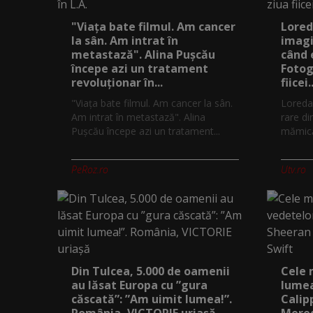
"Viața bate filmul. Am cancer
Lored
la sân. Am intrat în
imagi
metastază". Alina Pușcău
când 
începe azi un tratament
Fotog
revoluționar în...
fiicei..
"Viața bate filmul. Am cancer la sân.
Loreda
Am intrat în metastază". Alina
rare di
Pușcău începe azi un tratament...
mămică.
PeRoz.ro
Utv.ro
Din Tulcea, 5.000 de oamenii
Cele 
au lăsat Europa cu ”gura
lumea
căscată”: ”Am uimit lumea!”.
Calip
România, VICTORIE uriașă
Mered