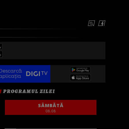
Descarcă
aplicația
PROGRAMUL ZILEI
SÂMBĂTĂ
08.08