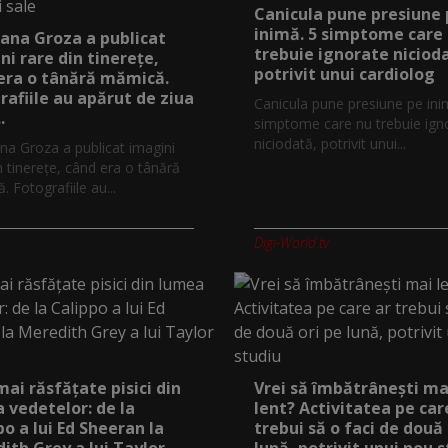
Canicula pune presiune
inimă. 5 simptome care
ana Groza a publicat
trebuie ignorate niciod
ni rare din tinerețe,
potrivit unui cardiolog
era o tânără mămică.
rafiile au apărut de ziua
Canicula pune presiune pe ini
.
simptome care nu trebuie ign
niciodată, potrivit unui...
na Groza a publicat imagini
n tinerețe, când era o tânără
 Fotografiile au...
Digi-World.tv
mai răsfățate pisici din
Vrei să îmbătrânești ma
 vedetelor: de la
lent? Activitatea pe car
po a lui Ed Sheeran la
trebui să o faci de două 
ith Grey a lui Taylor
lună, potrivit unui nou 