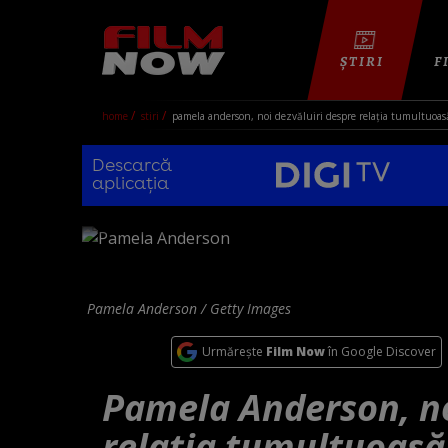
ȘTIRI
F
home
stiri
pamela anderson, noi dezvăluiri despre relația tumultuoasă 
Descarcă
aplicația
Pamela Anderson / Getty Images
Urmărește
Film Now
în Google Discover
Pamela Anderson, no
relația tumultuoasă