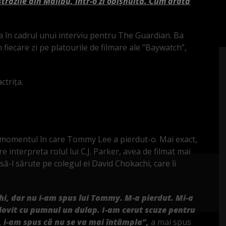
răzile din Malibu, într-o zi obișnuită. Cum arată
ița în cadrul unui interviu pentru The Guardian. Ba
 fiecare zi pe platourile de filmare ale ”Baywatch”,
ctrița.
t momentul în care Tommy Lee a pierdut-o. Mai exact,
e interpreta rolul lui C.J. Parker, avea de filmat mai
ă-l sărute pe colegul ei David Chokachi, care îi
hi, dar nu i-am spus lui Tommy. M-a pierdut. Mi-a
a lovit cu pumnul un dulap. I-am cerut scuze pentru
, i-am spus că nu se va mai întâmpla”,
a mai spus