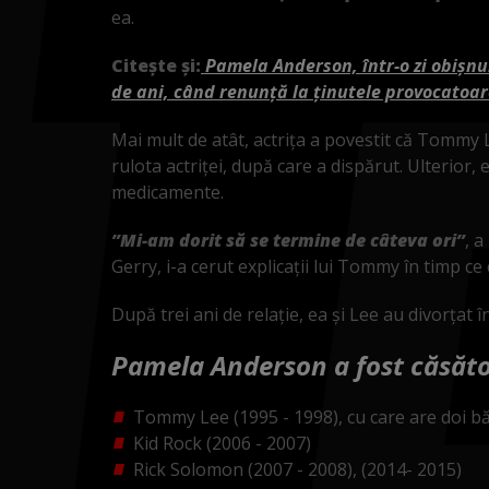
ea.
Citește și:
Pamela Anderson, într-o zi obișnui
de ani, când renunță la ținutele provocatoa
Mai mult de atât, actrița a povestit că Tommy Le
rulota actriței, după care a dispărut. Ulterior,
medicamente.
”Mi-am dorit să se termine de câteva ori”
, a
Gerry, i-a cerut explicații lui Tommy în timp ce e
După trei ani de relație, ea și Lee au divorțat î
Pamela Anderson a fost căsător
Tommy Lee (1995 - 1998), cu care are doi bă
Kid Rock (2006 - 2007)
Rick Solomon (2007 - 2008), (2014- 2015)