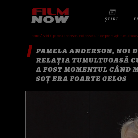
ȘTIRI
F
home
stiri
pamela anderson, noi dezvăluiri despre relația tumultuoasă 
PAMELA ANDERSON, NOI 
RELAȚIA TUMULTUOASĂ CU
A FOST MOMENTUL CÂND M
SOȚ ERA FOARTE GELOS