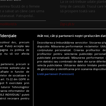
La ce oră trebuie udate plante
erirea făcută de o femeie
timp de caniculă. Trucul care l
e a salvat un câine care urma
să prospere toată vara
eutanasiat. Patrupedul...
imalWorld.tv
Digi-Life.tv
idențiale
Atât noi, cât și partenerii noștri prelucrăm dat
zitivul dvs., precum
Dezvoltarea și îmbunătățirea serviciilor. Stocarea și/
Copyright © 2026 / DIGI ROMANIA S.A.
al. Puteți accepta sau
dispozitiv. Măsurarea performanței reclamelor. Utili
pagina cu politica de
conținutului personalizat. Crearea profilurilor de
nfidentialitate
Gestionați preferințele
Comunicate de presă
Abonare 
i și nu vă vor afecta
profilurilor pentru selectarea publicității persona
publicitate personalizată. Măsurarea performanței c
prin statistici sau combinații de date din surse diferite
te partenere, precum si
selecta publicitatea. Utilizarea datelor limitate pent
Urmărește-ne și pe:
ermite website-ului sa
de geolocație și identificarea prin scanarea dispozitivu
 afisate in functie de
Listă parteneri (furnizori)
elelor de socializare si
 art. 15-22 din GDPR in
pot fi exercitate prin
a tuturor Tehnologiilor
esarea informatiilor de
ILE INDIVIDUAL” puteti
strict necesare pentru