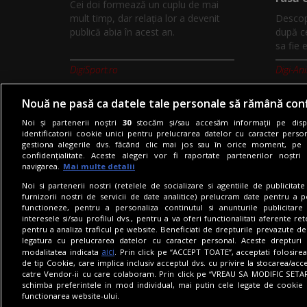
Cei doi formează un cuplu de mai
mult timp, dar relația lor a devenit
Descop
publică abia în acest an.
după c
sa fie 
DigiSport.ro
Digi-An
Nouă ne pasă ca datele tale personale să rămână conf
Noi și partenerii noștri
30
stocăm și/sau accesăm informații pe dispo
identificatorii cookie unici pentru prelucrarea datelor cu caracter person
gestiona alegerile dvs. făcând clic mai jos sau în orice moment, pe 
Termeni si conditii
Politica de co
confidențialitate. Aceste alegeri vor fi raportate partenerilor noștr
navigarea.
Mai multe detalii
Noi si partenerii nostri (retelele de socializare si agentiile de publicita
furnizorii nostri de servicii de date analitice) prelucram date pentru a p
functioneze, pentru a personaliza continutul si anunturile publicitare
interesele si/sau profilul dvs., pentru a va oferi functionalitati aferente ret
pentru a analiza traficul pe website. Beneficiati de drepturile prevazute de
legatura cu prelucrarea datelor cu caracter personal. Aceste drepturi 
aici
modalitatea indicata
. Prin click pe “ACCEPT TOATE”, acceptati folosire
de tip Cookie, care implica inclusiv acceptul dvs. cu privire la stocarea/acc
catre Vendor-ii cu care colaboram. Prin click pe “VREAU SA MODIFIC SETAR
schimba preferintele in mod individual, mai putin cele legate de cookie 
functionarea website-ului.