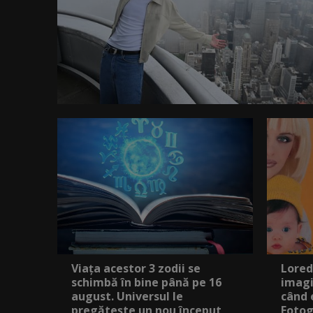
Viața acestor 3 zodii se
Lored
schimbă în bine până pe 16
imagi
august. Universul le
când 
pregătește un nou început
Fotog