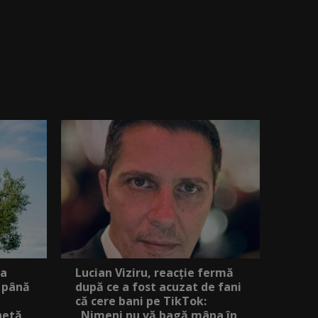
ea
Lucian Viziru, reacție fermă
 până
după ce a fost acuzat de fani
că cere bani pe TikTok:
netă
„Nimeni nu vă bagă mâna în