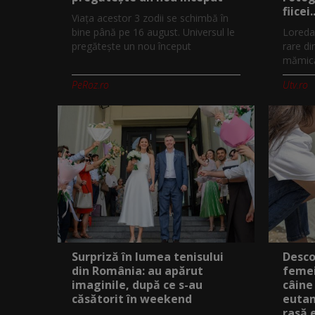
fiicei..
Viața acestor 3 zodii se schimbă în
bine până pe 16 august. Universul le
Loreda
pregătește un nou început
rare di
mămică.
PeRoz.ro
Utv.ro
Surpriză în lumea tenisului
Desco
din România: au apărut
femei
imaginile, după ce s-au
câine
căsătorit în weekend
eutan
rasă 