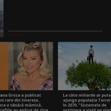
Filmnow.ro
ana Groza a publicat
La câte miliarde ar put
ni rare din tinerețe,
ajunge populația Terrei
era o tânără mămică.
în 2070. "Sistemele de
rafiile au apărut de ziua
susținere a vieții pe pla