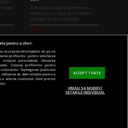
le pe
e ajută
Dan Alexa, detalii despre starea
Alinei Pușcău, după ce modelul a
dezvăluit că are mai multe...
DigiFM.ro
ele pentru a oferi:
sau accesarea informațiilor de pe un
zarea profilurilor pentru selectarea
 conținut personalizat. Utilizarea
Digi TV
Contact/Info
Codul etic
lizate. Crearea profilurilor pentru
onținutului. Înțelegerea publicului
ACCEPT TOATE
. Utilizarea de date limitate pentru a
ru a selecta conținutul. Date precise
lui.
VREAU SA MODIFIC
SETARILE INDIVIDUAL