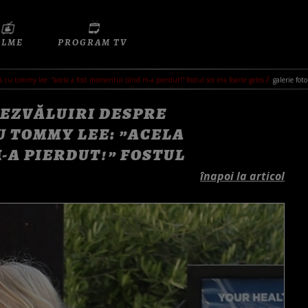
ILME
PROGRAM TV
cu tommy lee: ”acela a fost momentul când m-a pierdut!” fostul soț era foarte gelos
galerie foto
DEZVĂLUIRI DESPRE
 TOMMY LEE: ”ACELA
-A PIERDUT!” FOSTUL
înapoi la articol