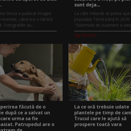
.
sunt deja...
na Groza a publicat imagini
La câte miliarde ar putea aju
n tinerețe, când era o tânără
populația Terrei până în 2070.
 Fotografiile au...
"Sistemele de susținere a vieții
Digi-World.tv
perirea făcută de o
La ce oră trebuie udate
e după ce a salvat un
plantele pe timp de cani
 care urma sa fie
Trucul care le ajută să
asiat. Patrupedul are o
prospere toată vara
extrem de...