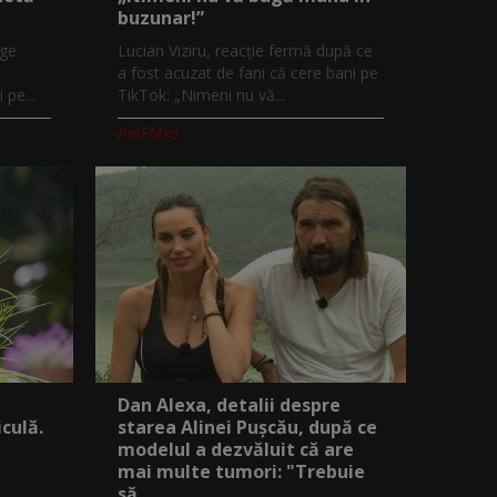
buzunar!”
nge
Lucian Viziru, reacție fermă după ce
a fost acuzat de fani că cere bani pe
 pe...
TikTok: „Nimeni nu vă...
ProFM.ro
Dan Alexa, detalii despre
culă.
starea Alinei Pușcău, după ce
modelul a dezvăluit că are
mai multe tumori: "Trebuie
să...