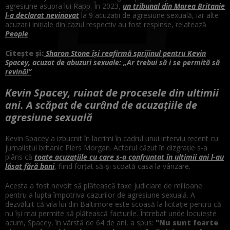
agresiune asupra lui Rapp. În 2023,
un tribunal din Marea Britanie
l-a declarat nevinovat
la 9 acuzații de agresiune sexuală, iar alte
acuzații inițiale din cazul respectiv au fost respinse, relatează
People
.
Citește și:
Sharon Stone își reafirmă sprijinul pentru Kevin
Spacey, acuzat de abuzuri sexuale: „Ar trebui să i se permită să
revină!”
Kevin Spacey, ruinat de procesele din ultimii
ani. A scăpat de curând de acuzațiile de
agresiune sexuală
Kevin Spacey a izbucnit în lacrimi în cadrul unui interviu recent cu
jurnalistul britanic Piers Morgan. Actorul căzut în dizgrație s-a
plâns că
toate acuzațiile cu care s-a confruntat în ultimii ani l-au
lăsat fără bani
, fiind forțat să-și scoată casa la vânzare.
Acesta a fost nevoit să plătească taxe judiciare de milioane
pentru a lupta împotriva cazurilor de agresiune sexuală. A
dezvăluit că vila lui din Baltimore este scoasă la licitație pentru că
nu își mai permite să plătească facturile. Întrebat unde locuiește
acum, Spacey, în vârstă de 64 de ani, a spus:
"Nu sunt foarte