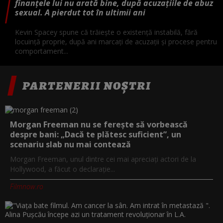
finanțele lui nu arată bine, după acuzațiile de abuz
sexual. A pierdut tot în ultimii ani
Kevin Spacey spune că trăiește o existență instabilă, fără
locuință proprie, după ani marcați de acuzații și procese pentru
comportament...
PARTENERII NOȘTRI
Morgan Freeman nu se ferește să vorbească
despre bani: „Dacă te plătesc suficient”, un
scenariu slab nu mai contează
Morgan Freeman, unul dintre cei mai apreciați actori de la
Hollywood, a făcut o declarație...
Filmnow.ro