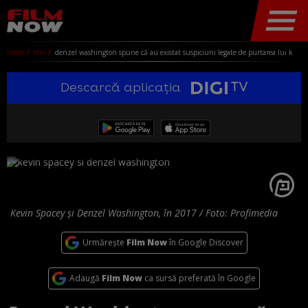
home
stiri
denzel washington spune că au existat suspiciuni legate de purtarea lui kevin spacey cu decenii în urmă: „asta e între el și dumnezeu”
Descarcă aplicația
Kevin Spacey și Denzel Washington, în 2017 / Foto: Profimedia
Urmărește
Film Now
în Google Discover
Adaugă
Film Now
ca sursă preferată în Google