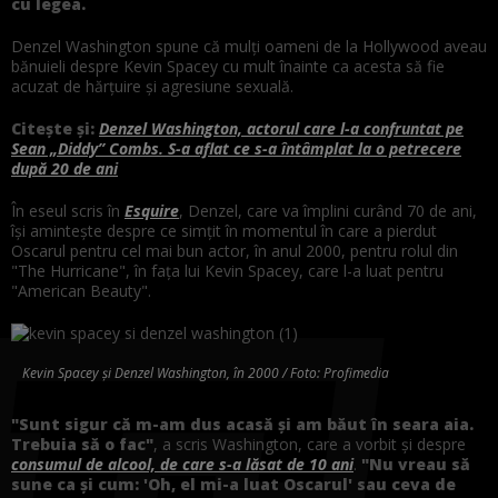
cu legea.
Denzel Washington spune că mulți oameni de la Hollywood aveau
bănuieli despre Kevin Spacey cu mult înainte ca acesta să fie
acuzat de hărțuire și agresiune sexuală.
Citește și:
Denzel Washington, actorul care l-a confruntat pe
Sean „Diddy” Combs. S-a aflat ce s-a întâmplat la o petrecere
după 20 de ani
În eseul scris în
Esquire
, Denzel, care va împlini curând 70 de ani,
își amintește despre ce simțit în momentul în care a pierdut
Oscarul pentru cel mai bun actor, în anul 2000, pentru rolul din
"The Hurricane", în fața lui Kevin Spacey, care l-a luat pentru
"American Beauty".
Kevin Spacey și Denzel Washington, în 2000 / Foto: Profimedia
"Sunt sigur că m-am dus acasă și am băut în seara aia.
Trebuia să o fac"
, a scris Washington, care a vorbit și despre
consumul de alcool, de care s-a lăsat de 10 ani
.
"Nu vreau să
sune ca și cum: 'Oh, el mi-a luat Oscarul' sau ceva de