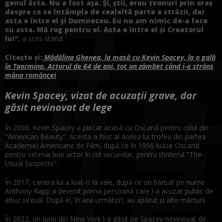
genul ăsta. Nu a fost așa. Și, știi, erau zvonuri prin oraș
despre ce se întâmpla de cealaltă parte a străzii, dar
asta e între el și Dumnezeu. Eu nu am nimic de-a face
cu asta. Mă rog pentru el. Asta e între el și Creatorul
lui"
, a scris starul.
Citește și:
Mădălina Ghenea, la masă cu Kevin Spacey, la o gală
în Taormina. Actorul de 64 de ani, tot un zâmbet când i-a strâns
mâna româncei
Kevin Spacey, vizat de acuzații grave, dar
găsit nevinovat de lege
În 2000, Kevin Spacey a plecat acasă cu Oscarul pentru rolul din
"American Beauty". Acesta a fost al doilea lui trofeu din partea
Academiei Americane de Film, după ce în 1996 luase Oscarul
pentru cel mai bun actor în rol secundar, pentru thrillerul "The
Usual Suspects".
În 2017, cariera lui a luat-o la vale, după ce un bărbat pe nume
Anthony Rapp a devenit prima persoană care l-a acuzat public de
abuz sexual. După el, în anii următori, au apărut și alte mărturii.
În 2022, un juriu din New York l-a găsit pe Spacey nevinovat de