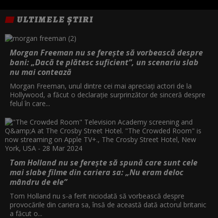
00:45
ULTIMELE ȘTIRI
GREU DE UCIS 2
02:30
EXCEPTIA
04:30
Morgan Freeman nu se ferește să vorbească despre
bani: „Dacă te plătesc suficient”, un scenariu slab
nu mai contează
Morgan Freeman, unul dintre cei mai apreciați actori de la
Hollywood, a făcut o declarație surprinzător de sinceră despre
felul în care...
Tom Holland nu se ferește să spună care sunt cele
mai slabe filme din cariera sa: „Nu eram deloc
mândru de ele”
Tom Holland nu s-a ferit niciodată să vorbească despre
provocările din cariera sa, însă de această dată actorul britanic
a făcut o...