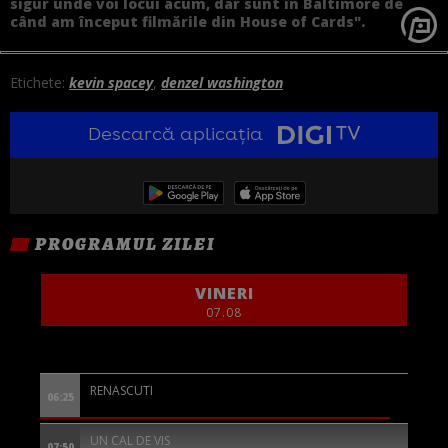
sigur unde voi locui acum, dar sunt în Baltimore de
când am început filmările din House of Cards".
Etichete:
kevin spacey
,
denzel washington
Descarcă aplicația
PROGRAMUL ZILEI
VINERI
07.08
RENASCUTI
06:25
UN CAL DE VIS
07:50