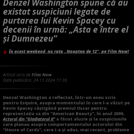
Denzel Washington spune că au
existat suspiciuni legate de
purtarea lui Kevin Spacey cu
decenii în urmă: „Asta e între el
și Dumnezeu”
În acest weekend, nu rata „Noaptea de 12”, pe Film Now!
Articol scris de
Film Now
Data publicării:
24.11.2024 11:36
Denzel Washington a reflectat, într-un eseu scris
pentru Esquire, asupra momentului în care l-a văzut pe
Kevin Spacey câștigând premiul Oscar pentru
reprezentația sa din "American Beauty", în anul 2000.
Actorul din "Gladiatorul II"
a făcut aluzie și la suspiciunile
care planau asupra comportamentului actorului din
"House of Cards", care i-a și adus, mai recent, probleme