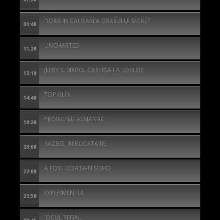
DORA IN CAUTAREA ORASULUI SECRET
09:40
UNCHARTED
11:20
JERRY SI MARGE CASTIGA LA LOTERIE
13:10
TOP GUN
14:40
PROIECTUL ALMANAC
18:20
RAZBOI IN BUCATARIE
20:00
A FOST ODATA-N SOHO
22:00
EXPERIMENTUL
23:50
JOCUL REGAL