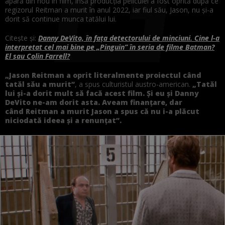
apară din nou în film, însă producția peliculei a fost oprită după ce
regizorul Reitman a murit în anul 2022, iar fiul său, Jason, nu și-a
dorit să continue munca tatălui lui.
Citește și:
Danny DeVito, în fața detectorului de minciuni. Cine l-a
interpretat cel mai bine pe „Pinguin” în seria de filme Batman?
El sau Colin Farrell?
„Jason Reitman a oprit literalmente proiectul când
tatăl său a murit”
, a spus culturistul austro-american.
„Tatăl
lui și-a dorit mult să facă acest film. Și eu și Danny
DeVito ne-am dorit asta. Aveam finanțare, dar
când Reitman a murit Jason a spus că nu i-a plăcut
niciodată ideea și a renunțat”.