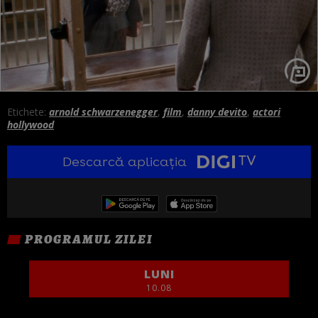
Etichete:
arnold schwarzenegger
,
film
,
danny devito
,
actori
hollywood
Descarcă aplicația
PROGRAMUL ZILEI
LUNI
10.08