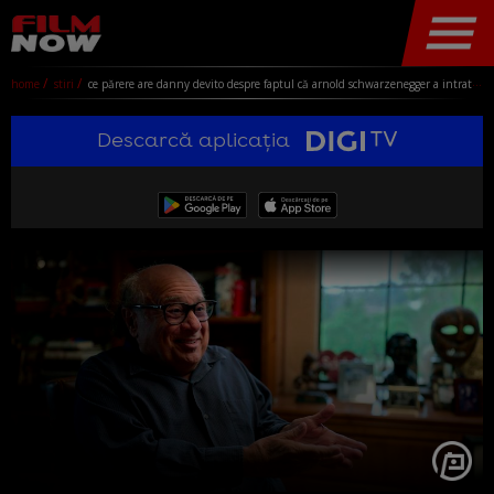
home
stiri
ce părere are danny devito despre faptul că arnold schwarzenegger a intrat în politică: „mai bine făcea twins 2 în loc să devină guvernator”
Descarcă aplicația