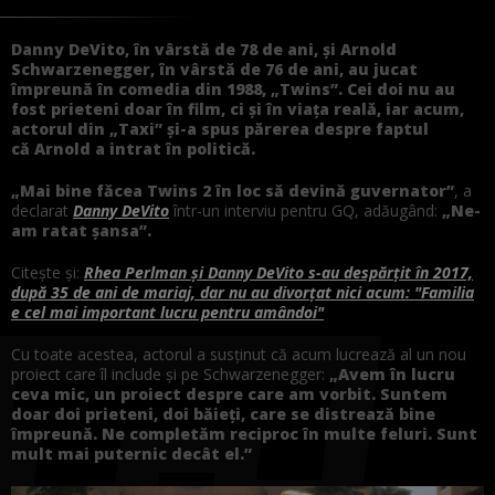
Danny DeVito, în vârstă de 78 de ani, și Arnold
Schwarzenegger, în vârstă de 76 de ani, au jucat
împreună în comedia din 1988, „Twins”. Cei doi nu au
fost prieteni doar în film, ci și în viața reală, iar acum,
actorul din „Taxi” și-a spus părerea despre faptul
că Arnold a intrat în politică.
„Mai bine făcea Twins 2 în loc să devină guvernator”
, a
declarat
Danny DeVito
într-un interviu pentru GQ, adăugând:
„Ne-
am ratat șansa”.
Citește și:
Rhea Perlman și Danny DeVito s-au despărțit în 2017,
după 35 de ani de mariaj, dar nu au divorțat nici acum: "Familia
e cel mai important lucru pentru amândoi"
Cu toate acestea, actorul a susținut că acum lucrează al un nou
proiect care îl include și pe Schwarzenegger:
„Avem în lucru
ceva mic, un proiect despre care am vorbit. Suntem
doar doi prieteni, doi băieți, care se distrează bine
împreună. Ne completăm reciproc în multe feluri. Sunt
mult mai puternic decât el.”