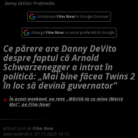
Danny DeVito/ Profimedia
Urmărește
Film Now
în Google Discover
Adaugă
Film Now
ca sursă preferată în Google
Ce părere are Danny DeVito
despre faptul că Arnold
Schwarzenegger a intrat în
politică: „Mai bine făcea Twins 2
în loc să devină guvernator”
În acest weekend, nu rata „Mărită-te cu mine (Marry
Me)”, pe Film Now!
Articol scris de
Film Now
Data publicării:
07.11.2023 14:15