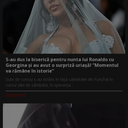
S-au dus la biserică pentru nunta lui Ronaldo cu
Georgina și au avut o surpriză uriașă! ”Momentul
va rămâne în istorie”
Sute de curioși s-au strâns în fața catedralei din Funchal în
cursul zilei de sâmbătă, în speranța...
DigiSport.ro