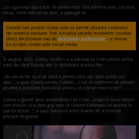
„Cu siguranță așa a fost. În opinia mea. Este părerea mea. Om bun,
totuși, Colin este un tip bun”,
a adăugat el.
Setarile tale privind cookie-urile nu permit afisarea continutul
din aceasta sectiune. Poti actualiza setarile modulelor coookie
direct din browser sau de
Gestionați preferințele
– e nevoie
sa accepti cookie-urile social media
În august 2020, Danny DeVito i s-a adresat lui Colin pentru prima
oară de când fusese ales în distribuția acestui film.
„Nu am vorbit cu el de când a primit rolul, dar abia aștept să-l
văd.”
, a spus Danny pentru Collider.
„Cred că indiferent de situație
va avea o prestație fantastică, pentru că este un mare actor”.
Danny a glumit apoi, avertizându-l pe Colin:
„Singurul lucru despre
care trebuie să-și facă griji este că Oswald Cobblepot va apărea la
ușa lui acasă…”
, a spus faimosul actor înainte de a mormăi
precum Pinguinul.