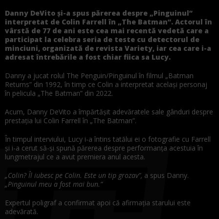
Danny DeVito și-a spus părerea despre „Pinguinul”
interpretat de Colin Farrell în „The Batman”. Actorul în
vârstă de 77 de ani este cea mai recentă vedetă care a
participat la celebra seria de teste cu detectorul de
minciuni, organizată de revista Variety, iar cea care i-a
adresat întrebările a fost chiar fiica sa Lucy.
Danny a jucat rolul The Penguin/Pinguinul în filmul „Batman
Returns” din 1992, în timp ce Colin a interpretat același personaj
în pelicula „The Batman” din 2022.
Acum, Danny DeVito a împărtășit adevăratele sale gânduri despre
prestația lui Colin Farrell în „The Batman”.
În timpul interviului, Lucy i-a întins tatălui ei o fotografie cu Farrell
și i-a cerut să-și spună părerea despre performanța acestuia în
lungmetrajul ce a avut premiera anul acesta.
„Colin? Îl iubesc pe Colin. Este un tip grozav”,
a spus Danny.
„Pinguinul meu a fost mai bun.”
Expertul poligraf a confirmat apoi că afirmația starului este
adevărată.