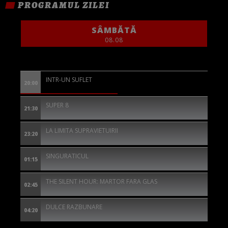
PROGRAMUL ZILEI
SÂMBĂTĂ
08.08
INTR-UN SUFLET
20:00
SUPER 8
21:30
LA LIMITA SUPRAVIETUIRII
23:20
SINGURATICUL
01:15
THE SILENT HOUR: MARTOR FARA GLAS
02:45
DULCE RAZBUNARE
04:20