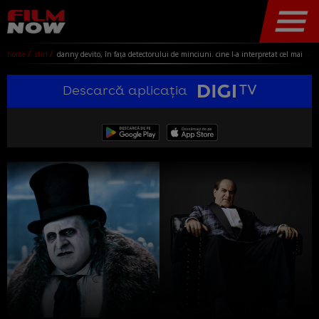
home
stiri
danny devito, în fața detectorului de minciuni. cine l-a interpretat cel mai bine pe „pinguin” în seria de filme batman? el sau colin farrell?
Descarcă aplicația