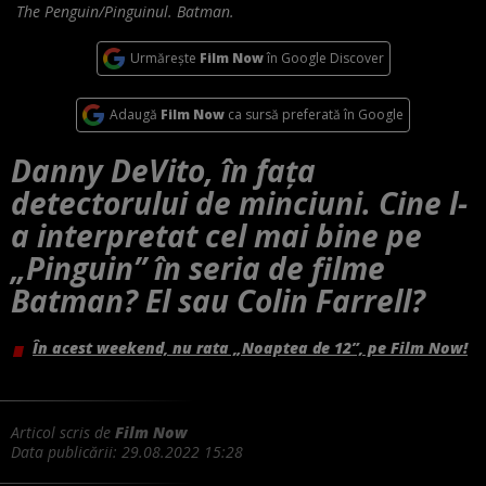
The Penguin/Pinguinul. Batman.
Urmărește
Film Now
în Google Discover
Adaugă
Film Now
ca sursă preferată în Google
Danny DeVito, în fața
detectorului de minciuni. Cine l-
a interpretat cel mai bine pe
„Pinguin” în seria de filme
Batman? El sau Colin Farrell?
În acest weekend, nu rata „Noaptea de 12”, pe Film Now!
Articol scris de
Film Now
Data publicării:
29.08.2022 15:28