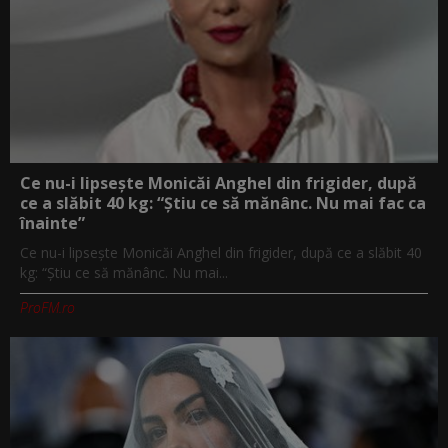
Ce nu-i lipsește Monicăi Anghel din frigider, după
ce a slăbit 40 kg: “Știu ce să mănânc. Nu mai fac ca
înainte”
Ce nu-i lipsește Monicăi Anghel din frigider, după ce a slăbit 40
kg: “Știu ce să mănânc. Nu mai...
ProFM.ro