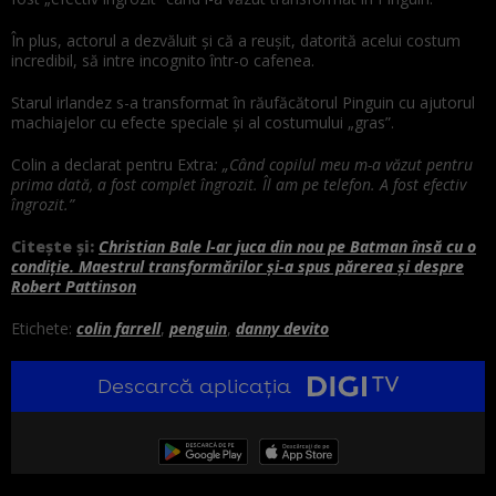
În plus, actorul a dezvăluit și că a reușit, datorită acelui costum
incredibil, să intre incognito într-o cafenea.
Starul irlandez s-a transformat în răufăcătorul Pinguin cu ajutorul
machiajelor cu efecte speciale și al costumului „gras”.
Colin a declarat pentru Extra
: „Când copilul meu m-a văzut pentru
prima dată, a fost complet îngrozit. Îl am pe telefon. A fost efectiv
îngrozit.”
Citește și:
Christian Bale l-ar juca din nou pe Batman însă cu o
condiție. Maestrul transformărilor și-a spus părerea și despre
Robert Pattinson
Etichete:
colin farrell
,
penguin
,
danny devito
Descarcă aplicația