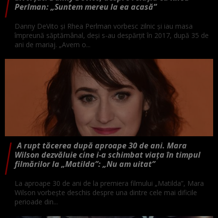
Perlman: „Suntem mereu la ea acasă”
Danny DeVito și Rhea Perlman vorbesc zilnic și iau masa
împreună săptămânal, deși s-au despărțit în 2017, după 35 de
ani de mariaj. „Avem o...
A rupt tăcerea după aproape 30 de ani. Mara
Wilson dezvăluie cine i-a schimbat viața în timpul
filmărilor la „Matilda”: „Nu am uitat”
La aproape 30 de ani de la premiera filmului „Matilda”, Mara
Wilson vorbește deschis despre una dintre cele mai dificile
perioade din...