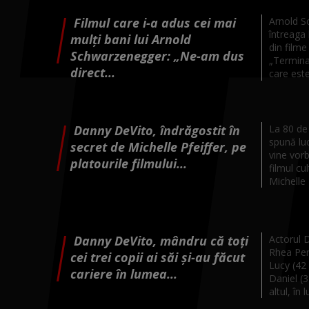
Filmul care i-a adus cei mai
Arnold S
întreaga 
mulți bani lui Arnold
din film
Schwarzenegger: „Ne-am dus
„Terminat
direct...
care este
Danny DeVito, îndrăgostit în
La 80 de
spună lu
secret de Michelle Pfeiffer, pe
vine vor
platourile filmului...
filmul cu
Michelle P
Danny DeVito, mândru că toți
Actorul D
Rhea Per
cei trei copii ai săi și-au făcut
Lucy (42 
cariere în lumea...
Daniel (37
altul, în 