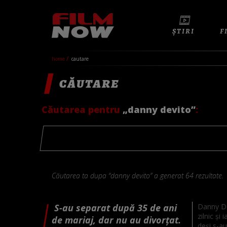
ȘTIRI
F
home
cautare
CĂUTARE
Căutarea pentru
„danny devito”
:
Căutarea ta dupa “danny devito” a generat 64 rezultate.
S-au separat după 35 de ani
Danny De
zilnic ș
de mariaj, dar nu au divorțat.
deși s-au