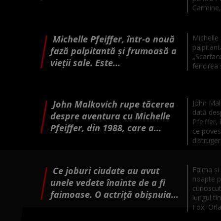
Carmine, f
Michelle Pfeiffer, într-o nouă
Michelle 
palpitantă
fază palpitantă și frumoasă a
„Scarface
vieții sale. Este...
fericirea
John Malkovich rupe tăcerea
John Mal
dată des
despre aventura cu Michelle
Pfeiffer,
Pfeiffer, din 1988, care a...
ce poves
distruger
Ce joburi ciudate au avut
Faima și 
noapte p
unele vedete înainte de a fi
cunoscut
faimoase. O actriță obișnuia...
lungul t
Fox, Orl