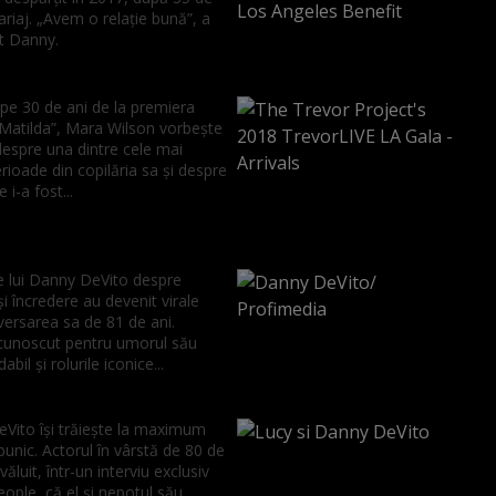
riaj. „Avem o relație bună”, a
it Danny.
pe 30 de ani de la premiera
„Matilda”, Mara Wilson vorbește
despre una dintre cele mai
perioade din copilăria sa și despre
 i-a fost...
le lui Danny DeVito despre
și încredere au devenit virale
versarea sa de 81 de ani.
 cunoscut pentru umorul său
bil și rolurile iconice...
Vito își trăiește la maximum
bunic. Actorul în vârstă de 80 de
văluit, într-un interviu exclusiv
ople, că el și nepotul său,