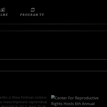
ILME
PROGRAM TV
Vito și Rhea Perlman vorbesc
i iau masa împreună săptămânal,
 despărțit în 2017, după 35 de