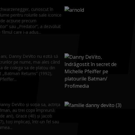
chwarzenegger, cunoscut în
lume pentru rolurile sale iconice
e de acțiune precum
or” sau „Predator”, a dezvăluit
 filmul care i-a adus...
 ani, Danny DeVito nu ezită să
crurilor pe nume, mai ales când
ba de colega sa de platou din
lt „Batman Returns” (1992),
feiffer...
anny DeVito și soția sa, actrița
lman, au trei copii împreună:
de ani), Grace (40) și Jacob
), toți implicați, într-un fel sau
lumea...