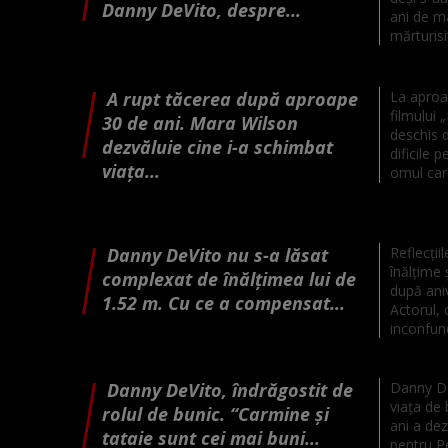
Danny DeVito, despre...
ani de ma
mărturis
A rupt tăcerea după aproape
La aproa
filmului 
30 de ani. Mara Wilson
deschis 
dezvăluie cine i-a schimbat
dificile 
viața...
omul care
Danny DeVito nu s-a lăsat
Reflecții
înălțime 
complexat de înălțimea lui de
după ani
1.52 m. Cu ce a compensat...
Actorul,
inconfunda
Danny DeVito, îndrăgostit de
Danny De
viața de 
rolul de bunic. “Carmine și
ani a dez
tataie sunt cei mai buni...
pentru Pe