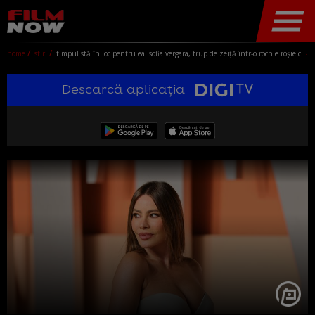
home
stiri
timpul stă în loc pentru ea. sofia vergara, trup de zeiță într-o rochie roșie ca focul, mulată pe corp. fanii: „ești cea mai frumoasă!”
Descarcă aplicația