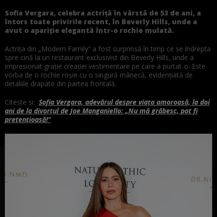
Sofia Vergara, celebra actriță în vârstă de 53 de ani, a
întors toate privirile recent, în Beverly Hills, unde a
avut o apariție elegantă într-o rochie mulată.
Actrița din „Modern Family” a fost surprinsă în timp ce se îndrepta
spre cină la un restaurant exclusivist din Beverly Hills, unde a
impresionat grație creației vestimentare pe care a purtat-o. Este
vorba de o rochie roșie cu o singură mânecă, evidențiată de
detaliile drapate din partea frontală.
Citește și:
Sofia Vergara, adevărul despre viața amoroasă, la doi
ani de la divorțul de Joe Manganiello: „Nu mă grăbesc, pot fi
pretențioasă!”