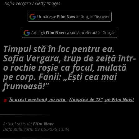
Sofia Vergara / Getty Images
Urmărește
Film Now
în Google Discover
Adaugă
Film Now
ca sursă preferată în Google
Timpul stă în loc pentru ea.
Sofia Vergara, trup de zeiță într-
o rochie roșie ca focul, mulată
pe corp. Fanii: „Ești cea mai
frumoasă!”
În acest weekend, nu rata „Noaptea de 12”, pe Film Now!
Articol scris de
Film Now
Data publicării:
03.06.2026 13:44