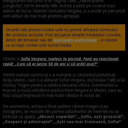
inaugurarea noii clinici a dr. Nigma Talib, „Naturopathic
Longevity”, tot în Beverly Hills. Actrița a pășit pe covorul roșu
alături de fiul ei, Manolo Gonzalez Vergara, și a pozat pe parcursul
serii alături de mai mulți prieteni apropiați.
Setarile tale privind cookie-urile nu permit afisarea continutul
din aceasta sectiune. Poti actualiza setarile modulelor coookie
direct din browser sau de
Gestionați preferințele
– e nevoie
sa accepti cookie-urile social media
Citește și
Sofia Vergara, topless la piscină. Fanii au reacționat
rapid: „Cum să ai peste 50 de ani și să arăți așa!?”
Printre invitații cunoscuți s-a numărat și cântărețul portorican
Ricky Martin, care s-a alăturat Sofiei Vergara, doctorului Talib și lui
Chrissy Teigen pentru a celebra lansarea clinicii. Evenimentul a
marcat o nouă reîntâlnire publică între Vergara și Martin, care au
fost văzuți împreună în mai multe rânduri în acest an.
De asemenea, actrița a făcut publice câteva imagini și pe
Instagram, iar reacțiile din partea utilizatorilor de internet nu au
întârziat să apară:
„Absout superbă!”, „Sofia, ești grozavă!”,
„Respect și admirație!”, „Ești cea mai frumoasă, Sofia!”