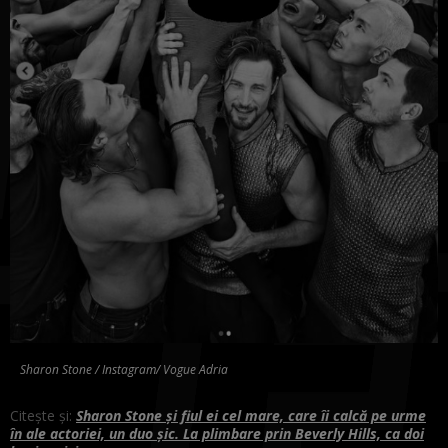
Sharon Stone / Instagram/ Vogue Adria
Citește și:
Sharon Stone și fiul ei cel mare, care îi calcă pe urme
în ale actoriei, un duo șic. La plimbare prin Beverly Hills, ca doi