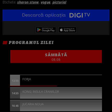
Etichete:
sharon stone
,
vogue
,
pictorial
Descarcă aplicația
PROGRAMUL ZILEI
SÂMBĂTĂ
08.08
FORJA
12:55
KONG: INSULA CRANIILOR
14:55
JUCARIA NOUA
16:45