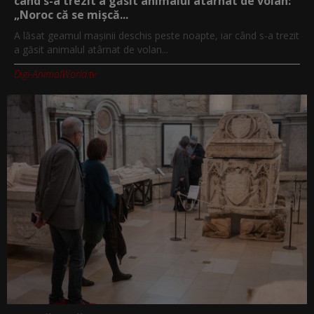
când s-a trezit a găsit animalul atârnat de volan:
„Noroc că se mișcă...
A lăsat geamul mașinii deschis peste noapte, iar când s-a trezit
a găsit animalul atârnat de volan...
Digi-AnimalWorld.tv