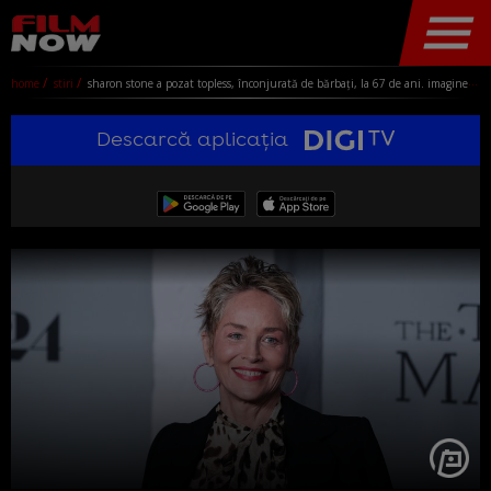
home
stiri
sharon stone a pozat topless, înconjurată de bărbați, la 67 de ani. imaginea i-a cucerit pe fani: „o adevărată legendă!”
Descarcă aplicația