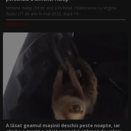
Simona Halep (34 de ani) a încheiat colaborarea cu Virginia
Ruzici (71 de ani) în mai 2022, după 14...
DigiSport.ro
A lăsat geamul mașinii deschis peste noapte, iar