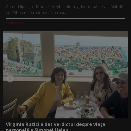
Ce nu-i lipsește Monicăi Anghel din frigider, după ce a slăbit 40
kg: “Știu ce să mănânc. Nu mai...
ProFM.ro
Virginia Ruzici a dat verdictul despre viața
personală a Simonei Halep