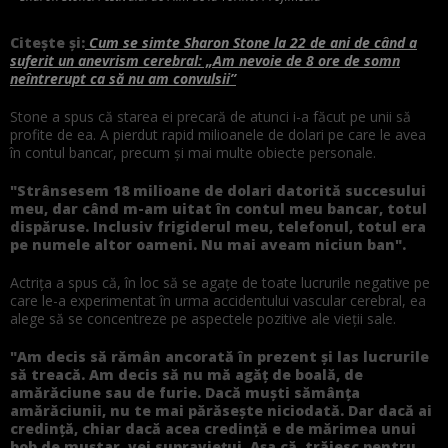
Citește și:
Cum se simte Sharon Stone la 22 de ani de când a
suferit un anevrism cerebral: „Am nevoie de 8 ore de somn
neîntrerupt ca să nu am convulsii”
Stone a spus că starea ei precară de atunci i-a făcut pe unii să
profite de ea. A pierdut rapid milioanele de dolari pe care le avea
în contul bancar, precum și mai multe obiecte personale.
"Strânsesem 18 milioane de dolari datorită succesului
meu, dar când m-am uitat în contul meu bancar, totul
dispăruse. Inclusiv frigiderul meu, telefonul, totul era
pe numele altor oameni. Nu mai aveam niciun ban".
Actrița a spus că, în loc să se agațe de toate lucrurile negative pe
care le-a experimentat în urma accidentului vascular cerebral, ea
alege să se concentreze pe aspectele pozitive ale vieții sale.
"Am decis să rămân ancorată în prezent și las lucrurile
să treacă. Am decis să nu mă agăț de boală, de
amărăciune sau de furie. Dacă muști sămânța
amărăciunii, nu te mai părăsește niciodată. Dar dacă ai
credință, chiar dacă acea credință e de mărimea unui
bob de muștar, vei supraviețui. Așa că, trăiesc pentru