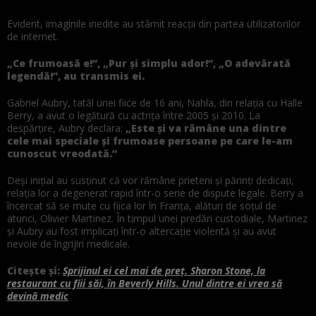
Evident, imaginile inedite au stârnit reacții din partea utilizatorilor
de internet.
„Ce frumoasă e!”, „Pur și simplu ador!”, „O adevărată
legendă!”, au transmis ei.
Gabriel Aubry, tatăl unei fiice de 16 ani, Nahla, din relația cu Halle
Berry, a avut o legătură cu actrița între 2005 și 2010. La
despărțire, Aubry declara:
„Este și va rămâne una dintre
cele mai speciale și frumoase persoane pe care le-am
cunoscut vreodată.”
Deși inițial au susținut că vor rămâne prieteni și părinți dedicați,
relația lor a degenerat rapid într-o serie de dispute legale. Berry a
încercat să se mute cu fiica lor în Franța, alături de soțul de
atunci, Olivier Martinez. În timpul unei predări custodiale, Martinez
și Aubry au fost implicați într-o altercație violentă și au avut
nevoie de îngrijiri medicale.
Citește și:
Sprijinul ei cel mai de preț. Sharon Stone, la
restaurant cu fiii săi, în Beverly Hills. Unul dintre ei vrea să
devină medic