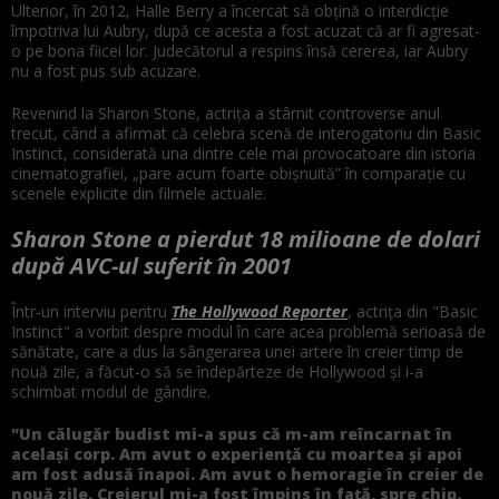
Ulterior, în 2012, Halle Berry a încercat să obțină o interdicție
împotriva lui Aubry, după ce acesta a fost acuzat că ar fi agresat-
o pe bona fiicei lor. Judecătorul a respins însă cererea, iar Aubry
nu a fost pus sub acuzare.
Revenind la Sharon Stone, actrița a stârnit controverse anul
trecut, când a afirmat că celebra scenă de interogatoriu din Basic
Instinct, considerată una dintre cele mai provocatoare din istoria
cinematografiei, „pare acum foarte obișnuită” în comparație cu
scenele explicite din filmele actuale.
Sharon Stone a pierdut 18 milioane de dolari
după AVC-ul suferit în 2001
Într-un interviu pentru
The Hollywood Reporter
, actrița din "Basic
Instinct" a vorbit despre modul în care acea problemă serioasă de
sănătate, care a dus la sângerarea unei artere în creier timp de
nouă zile, a făcut-o să se îndepărteze de Hollywood și i-a
schimbat modul de gândire.
"Un călugăr budist mi-a spus că m-am reîncarnat în
același corp. Am avut o experiență cu moartea și apoi
am fost adusă înapoi. Am avut o hemoragie în creier de
nouă zile. Creierul mi-a fost împins în față, spre chip.