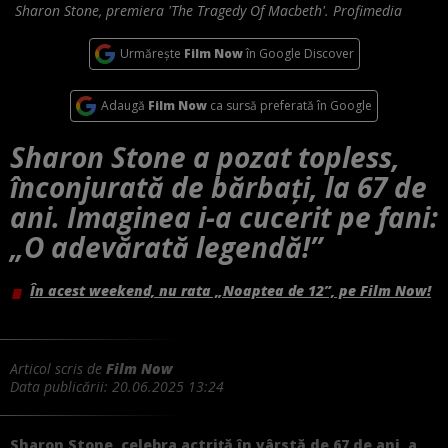
Sharon Stone, premiera 'The Tragedy Of Macbeth'. Profimedia
Urmărește
Film Now
în Google Discover
Adaugă
Film Now
ca sursă preferată în Google
Sharon Stone a pozat topless,
înconjurată de bărbați, la 67 de
ani. Imaginea i-a cucerit pe fani:
„O adevărată legendă!”
În acest weekend, nu rata „Noaptea de 12”, pe Film Now!
Articol scris de
Film Now
Data publicării:
20.06.2025 13:24
Sharon Stone, celebra actriță în vârstă de 67 de ani, a