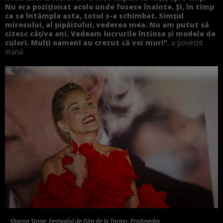
Nu era poziționat acolo unde fusese înainte. Și, în timp
ce se întâmpla asta, totul s-a schimbat. Simțul
mirosului, al pipăitului, vederea mea. Nu am putut să
citesc câțiva ani. Vedeam lucrurile întinse și modele de
culori. Mulți oameni au crezut că voi muri"
, a povestit
starul.
Sharon Stone. Festivalul de Film de la Torino. Profimedia