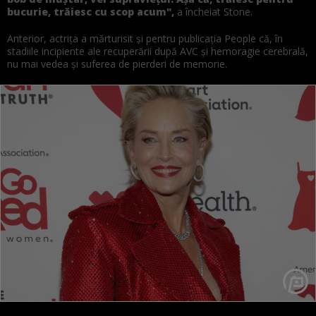
bucurie, trăiesc cu scop acum",
a încheiat Stone.
Anterior, actrița a mărturisit și pentru publicația People că, în
stadiile incipiente ale recuperării după AVC și hemoragie cerebrală,
nu mai vedea și suferea de pierderi de memorie.