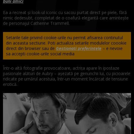
buni amici
Ea a recreat și look-ul iconic cu sacou purtat direct pe piele, fără
nimic dedesubt, completat de o coafură elegantă care amintește
de personajul Catherine Trammell.
Setarile tale privind cookie-urile nu permit afisarea continutul
din aceasta sectiune. Poti actualiza setarile modulelor coookie
direct din browser sau de
Gestionați preferințele
– e nevoie
sa accepti cookie-urile social media
Într-o altă fotografie provocatoare, actrița apare în ipostaze
pasionale alături de Aubry – așezată pe genunchii lui, cu picioarele
ridicate pe umărul acestuia, într-un moment încărcat de tensiune
erotică.