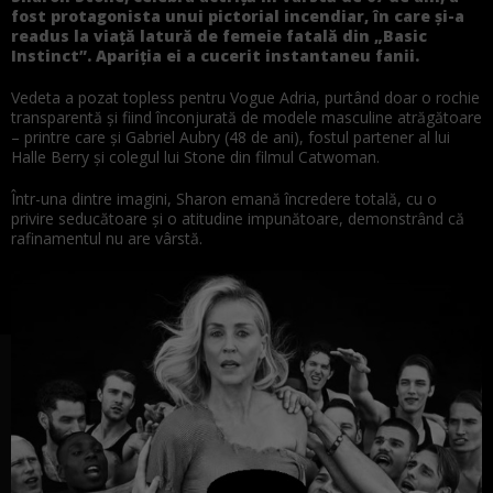
fost protagonista unui pictorial incendiar, în care și-a
readus la viață latură de femeie fatală din „Basic
Instinct”. Apariția ei a cucerit instantaneu fanii.
Vedeta a pozat topless pentru Vogue Adria, purtând doar o rochie
transparentă și fiind înconjurată de modele masculine atrăgătoare
– printre care și Gabriel Aubry (48 de ani), fostul partener al lui
Halle Berry și colegul lui Stone din filmul Catwoman.
Într-una dintre imagini, Sharon emană încredere totală, cu o
privire seducătoare și o atitudine impunătoare, demonstrând că
rafinamentul nu are vârstă.