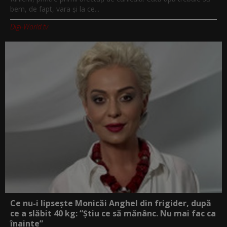
bem, de fapt, vara și la ce...
Digi-World.tv
Ce nu-i lipsește Monicăi Anghel din frigider, după
ce a slăbit 40 kg: “Știu ce să mănânc. Nu mai fac ca
înainte”