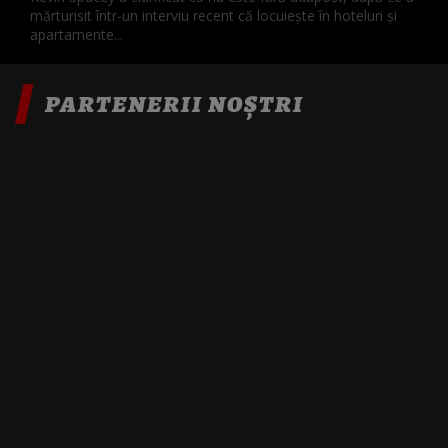
mărturisit într-un interviu recent că locuieşte în hoteluri şi
apartamente...
PARTENERII NOȘTRI