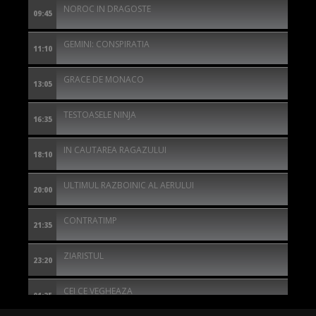
NOROC IN DRAGOSTE
09:45
GEMINI: CONSPIRATIA
11:10
GRACE DE MONACO
13:05
TESTOASELE NINJA
16:35
IN CAUTAREA RAGAZULUI
18:10
ULTIMUL RAZBOINIC AL AERULUI
20:00
CONTRATIMP
21:35
ZIARISTUL
23:20
CEI CE VEGHEAZA
01:25