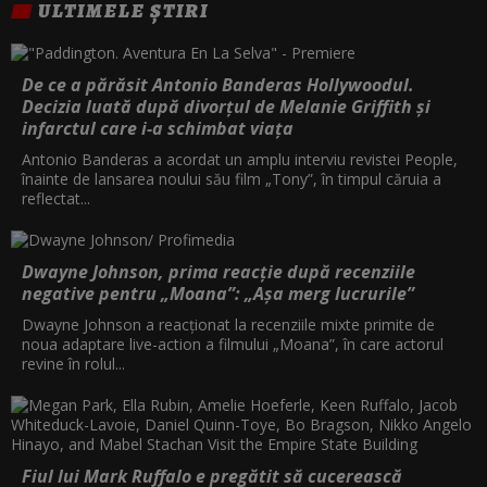
ULTIMELE ȘTIRI
O CALATORIE CU MIZA MARE
04:00
FEMEILE DIN CORTUL ROSU
05:45
De ce a părăsit Antonio Banderas Hollywoodul.
Decizia luată după divorțul de Melanie Griffith și
infarctul care i-a schimbat viața
Antonio Banderas a acordat un amplu interviu revistei People,
înainte de lansarea noului său film „Tony”, în timpul căruia a
reflectat...
Dwayne Johnson, prima reacție după recenziile
negative pentru „Moana”: „Așa merg lucrurile”
Dwayne Johnson a reacționat la recenziile mixte primite de
noua adaptare live-action a filmului „Moana”, în care actorul
revine în rolul...
Fiul lui Mark Ruffalo e pregătit să cucerească