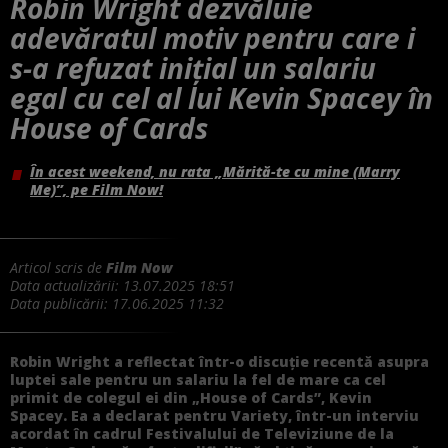
Robin Wright dezvăluie
adevăratul motiv pentru care i
s-a refuzat inițial un salariu
egal cu cel al lui Kevin Spacey în
House of Cards
În acest weekend, nu rata „Mărită-te cu mine (Marry
Me)”, pe Film Now!
Articol scris de
Film Now
Data actualizării:
13.07.2025 18:51
Data publicării:
17.06.2025 11:32
Robin Wright a reflectat într-o discuție recentă asupra
luptei sale pentru un salariu la fel de mare ca cel
primit de colegul ei din „House of Cards”, Kevin
Spacey.
Ea a declarat pentru Variety, într-un interviu
acordat în cadrul Festivalului de Televiziune de la