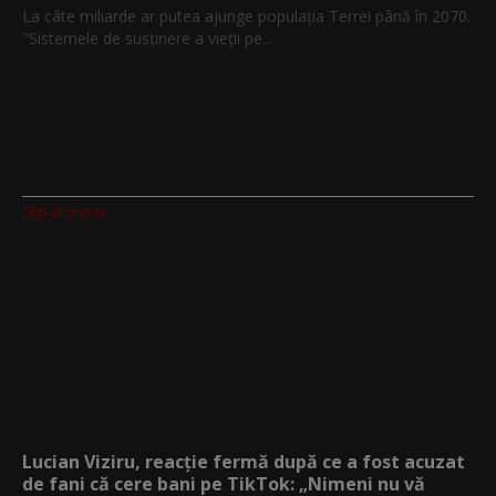
La câte miliarde ar putea ajunge populația Terrei până în 2070.
"Sistemele de susținere a vieții pe...
Digi-World.tv
Lucian Viziru, reacție fermă după ce a fost acuzat
de fani că cere bani pe TikTok: „Nimeni nu vă