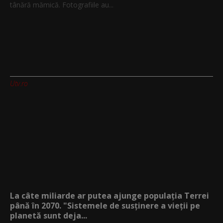
tânără mămică. Fotografiile au...
Utv.ro
La câte miliarde ar putea ajunge populația Terrei
până în 2070. "Sistemele de susținere a vieții pe
planetă sunt deja...