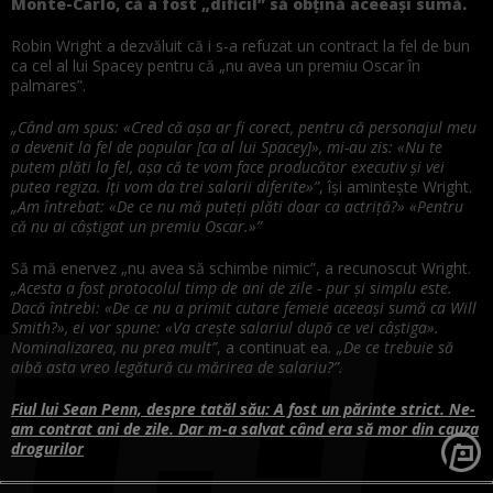
Monte-Carlo, că a fost „dificil” să obțină aceeași sumă.
Robin Wright a dezvăluit că i s-a refuzat un contract la fel de bun
ca cel al lui Spacey pentru că „nu avea un premiu Oscar în
palmares”.
„Când am spus: «Cred că așa ar fi corect, pentru că personajul meu
a devenit la fel de popular [ca al lui Spacey]», mi-au zis: «Nu te
putem plăti la fel, așa că te vom face producător executiv și vei
putea regiza. Îți vom da trei salarii diferite»”
, își amintește Wright.
„Am întrebat: «De ce nu mă puteți plăti doar ca actriță?» «Pentru
că nu ai câștigat un premiu Oscar.»”
Să mă enervez „nu avea să schimbe nimic”, a recunoscut Wright.
„Acesta a fost protocolul timp de ani de zile - pur și simplu este.
Dacă întrebi: «De ce nu a primit cutare femeie aceeași sumă ca Will
Smith?», ei vor spune: «Va crește salariul după ce vei câștiga».
Nominalizarea, nu prea mult”
, a continuat ea
. „De ce trebuie să
aibă asta vreo legătură cu mărirea de salariu?”.
Fiul lui Sean Penn, despre tatăl său: A fost un părinte strict. Ne-
am contrat ani de zile. Dar m-a salvat când era să mor din cauza
drogurilor