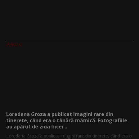
PeRoz.ro
Loredana Groza a publicat imagini rare din
tinerețe, când era o tânără mămică. Fotografiile
au apărut de ziua fiicei...
Loredana Groza a publicat imagini rare din tinerețe, când era o