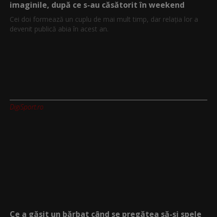
imaginile, după ce s-au căsătorit în weekend
Cei doi formează un cuplu de mai mult timp, dar relația lor a
devenit publică abia în acest an.
DigiSport.ro
Ce a găsit un bărbat când se pregătea să-și spele