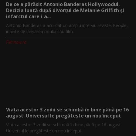
De ce a părăsit Antonio Banderas Hollywoodul.
Decizia luată după divorțul de Melanie Griffith și
infarctul care i-a...
Antonio Banderas a acordat un amplu interviu revistei People,
înainte de lansarea noului său film...
Filmnow.ro
Viața acestor 3 zodii se schimbă în bine până pe 16
august. Universul le pregătește un nou început
Viața acestor 3 zodii se schimbă în bine până pe 16 august.
Universul le pregătește un nou început