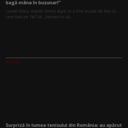
bagă mâna în buzunar!”
Lucian Viziru, reacție fermă după ce a fost acuzat de fani că
cere bani pe TikTok: „Nimeni nu vă...
ProFM.ro
Surpriză în lumea tenisului din România: au apărut