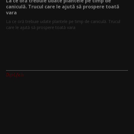
La ce oră trebuie udate plantele pe timp de
caniculă. Trucul care le ajută să prospere toată
vara
La ce oră trebuie udate plantele pe timp de caniculă. Trucul
care le ajută să prospere toată vara
Digi-Life.tv