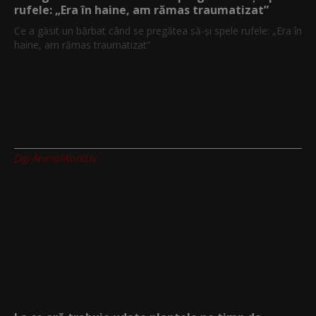
rufele: „Era în haine, am rămas traumatizat”
Ce a găsit un bărbat când se pregătea să-și spele rufele: „Era în
haine, am rămas traumatizat”
Digi-AnimalWorld.tv