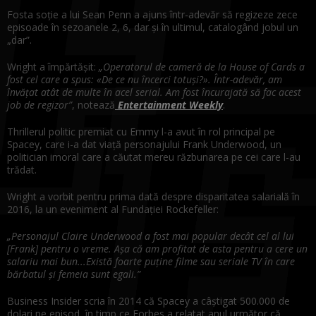
Fosta soție a lui Sean Penn a ajuns într-adevăr să regizeze zece
episoade în sezoanele 2, 6, dar și în ultimul, catalogând jobul un
„dar”.
Wright a împărtășit:
„Operatorul de cameră de la House of Cards a
fost cel care a spus: «De ce nu încerci totuși?». Într-adevăr, am
învățat atât de multe în acel serial. Am fost încurajată să fac acest
job de regizor”
, notează
Entertainment Weekly
.
Thrillerul politic premiat cu Emmy l-a avut în rol principal pe
Spacey, care i-a dat viață personajului Frank Underwood, un
politician imoral care a căutat mereu răzbunarea pe cei care l-au
trădat.
Wright a vorbit pentru prima dată despre disparitatea salarială în
2016, la un eveniment al Fundației Rockefeller:
„Personajul Claire Underwood a fost mai popular decât cel al lui
[Frank] pentru o vreme. Așa că am profitat de asta pentru a cere un
salariu mai bun...Există foarte puține filme sau seriale TV în care
bărbatul și femeia sunt egali.”
Business Insider scria în 2014 că Spacey a câștigat 500.000 de
dolari pe episod, în timp ce Forbes a relatat anul următor că