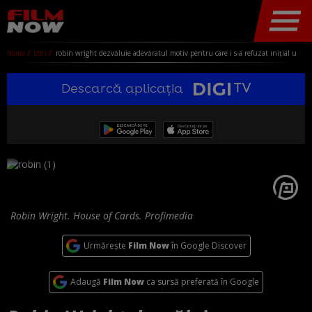
home
stiri
robin wright dezvăluie adevăratul motiv pentru care i s-a refuzat inițial un salariu egal cu cel al lui kevin spacey în house of cards
Descarcă aplicația
Robin Wright. House of Cards. Profimedia
Urmărește
Film Now
în Google Discover
Adaugă
Film Now
ca sursă preferată în Google