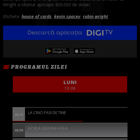
Wright a obținut aproape 420.000 de dolari.
Etichete:
house of cards
,
kevin spacey
,
robin wright
Descarcă aplicația
PROGRAMUL ZILEI
LUNI
10.08
LA CINCI PASI DE TINE
06:10
ACVILA LEGIUNII A IX-A
08:00