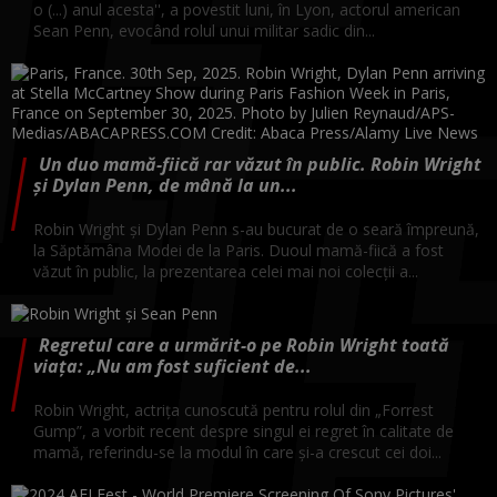
o (...) anul acesta'', a povestit luni, în Lyon, actorul american
Sean Penn, evocând rolul unui militar sadic din...
Un duo mamă-fiică rar văzut în public. Robin Wright
și Dylan Penn, de mână la un...
Robin Wright și Dylan Penn s-au bucurat de o seară împreună,
la Săptămâna Modei de la Paris. Duoul mamă-fiică a fost
văzut în public, la prezentarea celei mai noi colecții a...
Regretul care a urmărit-o pe Robin Wright toată
viața: „Nu am fost suficient de...
Robin Wright, actrița cunoscută pentru rolul din „Forrest
Gump”, a vorbit recent despre singul ei regret în calitate de
mamă, referindu-se la modul în care și-a crescut cei doi...