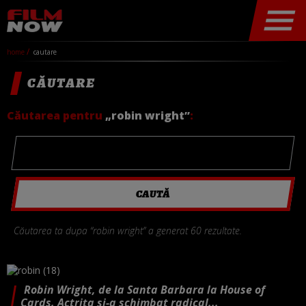
home
cautare
CĂUTARE
Căutarea pentru
„robin wright”
:
Căutarea ta dupa “robin wright” a generat 60 rezultate.
Robin Wright, de la Santa Barbara la House of
Cards. Actrița și-a schimbat radical...