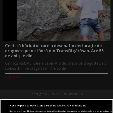
Ce riscă bărbatul care a desenat o declarație de
dragoste pe o stâncă din Transfăgărășan. Are 55
de ani și e din...
Ce riscă bărbatul care a desenat o declarație de dragoste pe o
stâncă din Transfăgărășan. Are 55 de...
DigiFM.ro
Copyright © 2026 / DIGI ROMANIA S.A.
Termeni si conditii
Politica de confidentialitate
Gestionați preferințele
Comunicate de presă
Abonare Digi TV
Contact/Info
Codul etic
Nouă ne pasă ca datele tale personale să rămână confidențiale
Noi și partenerii noștri
30
stocăm și/sau accesăm informații pe dispozitivul dvs., precum identificatorii cookie unici pentru prelucrarea