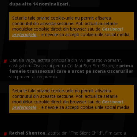
dupa alte 14 nominalizari.
Setarile tale privind cookie-urile nu permit afisarea
continutul din aceasta sectiune. Poti actualiza setarile
modulelor coookie direct din browser sau de
Gestionați
preferințele
– e nevoie sa accepti cookie-urile social media
Daniela Vega, actrita principala din "A Fantastic Woman",
castigatorul Oscarului pentru Cel Mai Bun Film Strain, e
prima
femeie transsexual care a urcat pe scena Oscarurilor
si a prezentat un premiu.
Setarile tale privind cookie-urile nu permit afisarea
continutul din aceasta sectiune. Poti actualiza setarile
modulelor coookie direct din browser sau de
Gestionați
preferințele
– e nevoie sa accepti cookie-urile social media
Rachel Shenton
, actrita din "The Silent Child", film care a