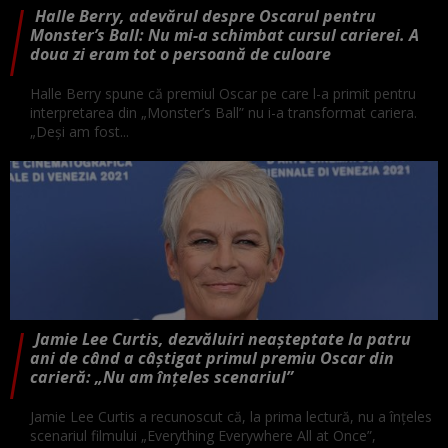
Halle Berry, adevărul despre Oscarul pentru
Monster’s Ball: Nu mi-a schimbat cursul carierei. A
doua zi eram tot o persoană de culoare
Halle Berry spune că premiul Oscar pe care l-a primit pentru
interpretarea din „Monster’s Ball” nu i-a transformat cariera.
„Deși am fost...
Jamie Lee Curtis, dezvăluiri neașteptate la patru
ani de când a câștigat primul premiu Oscar din
carieră: „Nu am înțeles scenariul”
Jamie Lee Curtis a recunoscut că, la prima lectură, nu a înțeles
scenariul filmului „Everything Everywhere All at Once”,