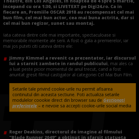
Theatre, din Los Angeles, in noaptea de 4 spre 5 martie,
incepand cu ora 1:30, si LIVETEXT pe Digi24.ro. Ca in
fiecare an, Premiile OSCAR 2018 au recompensat cel mai
bun film, cel mai bun actor, cea mai buna actrita, dar si
cel mai bun regizor, sunet sau montaj.
Iata cateva dintre cele mai importante, spectaculoase si
memorabile momente ale serii. A fost o gala a premierelor, iar
mai jos puteti citi cateva dintre ele:
Jimmy Kimmel a revenit ca prezentator, iar discursul
lui a starnit zambete in randul publicului
, mai ales ca
a luat peste picior momentul de anul trecut, cand a fost
anuntat gresit filmul castigator al categoriei Cel Mai Bun Film.
Setarile tale privind cookie-urile nu permit afisarea
continutul din aceasta sectiune. Poti actualiza setarile
modulelor coookie direct din browser sau de
Gestionați
preferințele
– e nevoie sa accepti cookie-urile social media
Roger Deakins, directorul de imagine al filmului
"Blade Runner 2049" a obtinut in sfarsit statueta