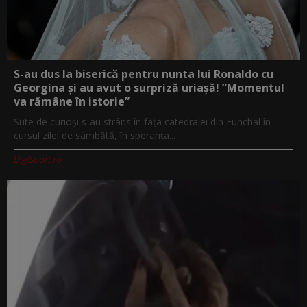
S-au dus la biserică pentru nunta lui Ronaldo cu
Georgina și au avut o surpriză uriașă! ”Momentul
va rămâne în istorie”
Sute de curioși s-au strâns în fața catedralei din Funchal în
cursul zilei de sâmbătă, în speranța...
DigiSport.ro