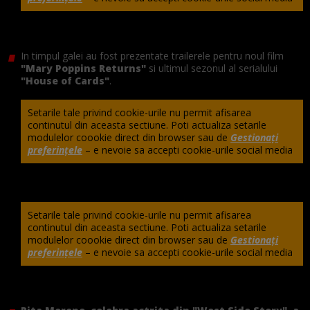
In timpul galei au fost prezentate trailerele pentru noul film
"Mary Poppins Returns"
si ultimul sezonul al serialului
"House of Cards"
.
Setarile tale privind cookie-urile nu permit afisarea
continutul din aceasta sectiune. Poti actualiza setarile
modulelor coookie direct din browser sau de
Gestionați
preferințele
– e nevoie sa accepti cookie-urile social media
Setarile tale privind cookie-urile nu permit afisarea
continutul din aceasta sectiune. Poti actualiza setarile
modulelor coookie direct din browser sau de
Gestionați
preferințele
– e nevoie sa accepti cookie-urile social media