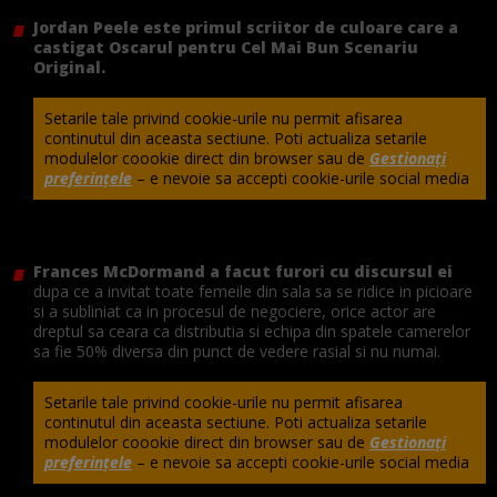
Jordan Peele este primul scriitor de culoare care a
castigat Oscarul pentru Cel Mai Bun Scenariu
Original.
Setarile tale privind cookie-urile nu permit afisarea
continutul din aceasta sectiune. Poti actualiza setarile
modulelor coookie direct din browser sau de
Gestionați
preferințele
– e nevoie sa accepti cookie-urile social media
Frances McDormand a facut furori cu discursul ei
dupa ce a invitat toate femeile din sala sa se ridice in picioare
si a subliniat ca in procesul de negociere, orice actor are
dreptul sa ceara ca distributia si echipa din spatele camerelor
sa fie 50% diversa din punct de vedere rasial si nu numai.
Setarile tale privind cookie-urile nu permit afisarea
continutul din aceasta sectiune. Poti actualiza setarile
modulelor coookie direct din browser sau de
Gestionați
preferințele
– e nevoie sa accepti cookie-urile social media