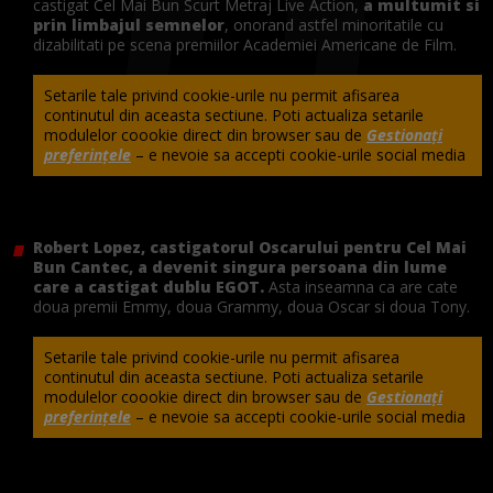
castigat Cel Mai Bun Scurt Metraj Live Action,
a multumit si
prin limbajul semnelor
, onorand astfel minoritatile cu
dizabilitati pe scena premiilor Academiei Americane de Film.
Setarile tale privind cookie-urile nu permit afisarea
continutul din aceasta sectiune. Poti actualiza setarile
modulelor coookie direct din browser sau de
Gestionați
preferințele
– e nevoie sa accepti cookie-urile social media
Robert Lopez, castigatorul Oscarului pentru Cel Mai
Bun Cantec, a devenit singura persoana din lume
care a castigat dublu EGOT.
Asta inseamna ca are cate
doua premii Emmy, doua Grammy, doua Oscar si doua Tony.
Setarile tale privind cookie-urile nu permit afisarea
continutul din aceasta sectiune. Poti actualiza setarile
modulelor coookie direct din browser sau de
Gestionați
preferințele
– e nevoie sa accepti cookie-urile social media