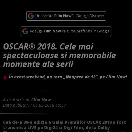
Urmărește
Film Now
în Google Discover
Adaugă
Film Now
ca sursă preferată în Google
OSCAR® 2018. Cele mai
spectaculoase si memorabile
momente ale serii
În acest weekend, nu rata „Noaptea de 12”, pe Film Now!
Articol scris de
Film Now
Data publicării:
05.03.2018 10:57
Cea de-a 90-a editie a Galei Premiilor OSCAR 2018 a fost
transmisa LIVE pe Digi24 si Digi Film, de la Dolby