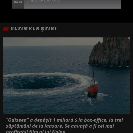
DULCE RAZBUNARE
04:20
ULTIMELE ȘTIRI
"Odiseea" a depășit 1 miliard $ la box-office, la trei
săptămâni de la lansare. Se anunță a fi cel mai
profitabil film al lui Nolan