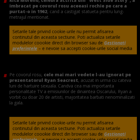
Rita Moreno, celebra actrita din "West Side Story", a
imbracat pe covorul rosu aceeasi rochie pe care a
purtat-o in 1962
, cand a castigat statueta pentru lung-
metrajul mentionat.
Setarile tale privind cookie-urile nu permit afisarea
continutul din aceasta sectiune. Poti actualiza setarile
modulelor coookie direct din browser sau de
Gestionați
preferințele
– e nevoie sa accepti cookie-urile social media
Pe covorul rosu,
cele mai mari vedete l-au ignorat pe
prezentatorul Ryan Seacrest
, acuzat in urma cu cateva
luni de hartuire sexuala. Candva cea mai importanta
personalitate TV a emisiunilor de dinaintea Oscarului, Ryan a
vorbit cu doar 20 de artisti, majoritatea barbati nenominalizati
la gala.
Setarile tale privind cookie-urile nu permit afisarea
continutul din aceasta sectiune. Poti actualiza setarile
modulelor coookie direct din browser sau de
Gestionați
preferințele
– e nevoie sa accepti cookie-urile social media