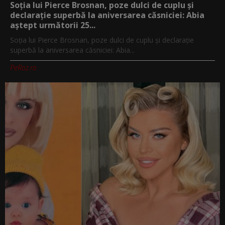
Soția lui Pierce Brosnan, poze dulci de cuplu și
declarație superbă la aniversarea căsniciei: Abia
aștept următorii 25...
Soția lui Pierce Brosnan, poze dulci de cuplu și declarație
superbă la aniversarea căsniciei: Abia...
PeRoz.ro