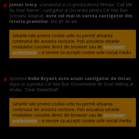
James Ivory
, scenaristul si co-producatorul filmului "Call Me
By Your Name", castigator al Oscarului pentru Cel Mai Bun
Scenariu Adaptat,
este cel mai in varsta castigator din
istoria premiilor
. Are 89 de ani.
Setarile tale privind cookie-urile nu permit afisarea
continutul din aceasta sectiune. Poti actualiza setarile
modulelor coookie direct din browser sau de
Gestionați
preferințele
– e nevoie sa accepti cookie-urile social media
Sportivul
Kobe Bryant este acum castigator de Oscar
,
dupa ce a produs Cel Mai Bun Documentar de Scurt Metraj al
anului, "Dear Basketball".
Setarile tale privind cookie-urile nu permit afisarea
continutul din aceasta sectiune. Poti actualiza setarile
modulelor coookie direct din browser sau de
Gestionați
preferințele
– e nevoie sa accepti cookie-urile social media