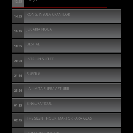
12:55
KONG: INSULA CRANIILOR
14:55
JUCARIA NOUA
16:45
BESTIAL
18:35
INTR-UN SUFLET
20:00
SUPER 8
21:30
LA LIMITA SUPRAVIETUIRII
23:20
SINGURATICUL
01:15
THE SILENT HOUR: MARTOR FARA GLAS
02:45