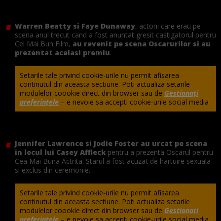
Warren Beatty si Faye Dunaway
, actorii care erau pe
scena anul trecut cand a fost anuntat gresit castigatorul pentru
Cel Mai Bun Film,
au revenit pe scena Oscarurilor si au
prezentat acelasi premiu
.
Setarile tale privind cookie-urile nu permit afisarea
continutul din aceasta sectiune. Poti actualiza setarile
modulelor coookie direct din browser sau de
Gestionați
preferințele
– e nevoie sa accepti cookie-urile social media
Jennifer Lawrence si Jodie Foster au urcat pe scena
in locul lui Casey Affleck
pentru a prezenta Oscarul pentru
Cea Mai Buna Actrita. Starul a fost acuzat de hartuire sexuala
si exclus din ceremonie.
Setarile tale privind cookie-urile nu permit afisarea
continutul din aceasta sectiune. Poti actualiza setarile
modulelor coookie direct din browser sau de
Gestionați
preferințele
– e nevoie sa accepti cookie-urile social media