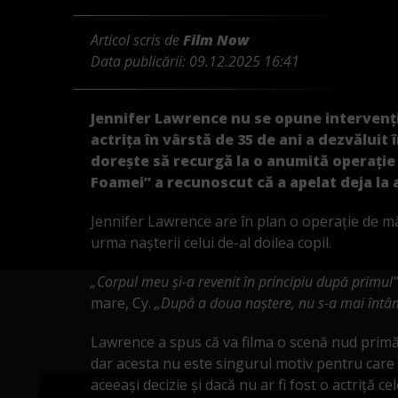
Articol scris de
Film Now
Data publicării:
09.12.2025 16:41
Jennifer Lawrence nu se opune intervenții
actrița în vârstă de 35 de ani a dezvălui
dorește să recurgă la o anumită operație
Foamei” a recunoscut că a apelat deja la
Jennifer Lawrence are în plan o operație de măr
urma nașterii celui de-al doilea copil.
„Corpul meu și-a revenit în principiu după primul”
mare, Cy.
„După a doua naștere, nu s-a mai întâ
Lawrence a spus că va filma o scenă nud primă
dar acesta nu este singurul motiv pentru care se
aceeași decizie și dacă nu ar fi fost o actriță ce