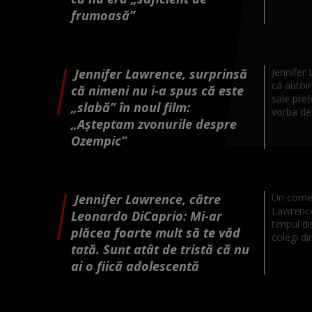
frumoasă”
Jennifer Lawrence, surprinsă
Jennifer
că autoi
că nimeni nu i-a spus că este
sale pref
„slabă” în noul film:
vorba des
„Așteptam zvonurile despre
Ozempic”
Jennifer Lawrence, către
Un comen
Lawrence
Leonardo DiCaprio: Mi-ar
timpul di
plăcea foarte mult să te văd
colegi di
tată. Sunt atât de tristă că nu
ai o fiică adolescentă