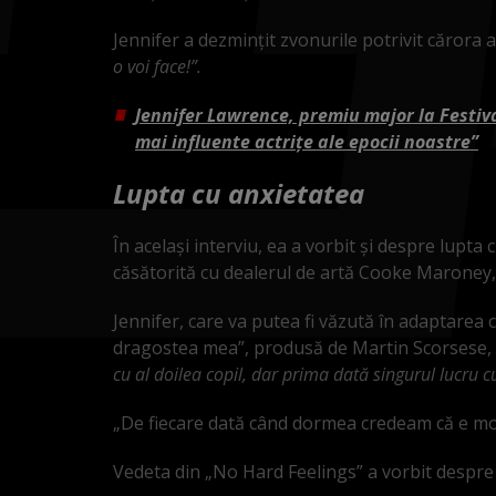
Jennifer a dezmințit zvonurile potrivit cărora ar 
o voi face!”.
Jennifer Lawrence, premiu major la Festiva
mai influente actriţe ale epocii noastre”
Lupta cu anxietatea
În același interviu, ea a vorbit și despre lupta
căsătorită cu dealerul de artă Cooke Maroney, a
Jennifer, care va putea fi văzută în adaptarea
dragostea mea”, produsă de Martin Scorsese, a
cu al doilea copil, dar prima dată singurul lucru cu
„De fiecare dată când dormea credeam că e mor
Vedeta din „No Hard Feelings” a vorbit despre 