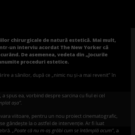
lor chirurgicale de natură estetică. Mai mult,
t într-un interviu acordat The New Yorker că
 curând. De asemenea, vedeta din „Jocurile
 anumite proceduri estetice.
ire a sânilor, după ce „nimic nu și-a mai revenit” în
, a spus ea, vorbind despre sarcina cu fiul ei cel
mplat așa”.
vara viitoare, pentru un nou proiect cinematografic,
 gândește la o astfel de intervenție. Ar fi luat
lebră.
„Poate că nu m-aș grăbi cum se întâmplă acum”
, a