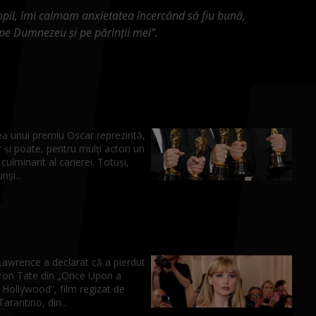
pil, îmi calmam anxietatea încercând să fiu bună,
 pe Dumnezeu și pe părinții mei”.
ea unui premiu Oscar reprezintă,
 și poate, pentru mulți actori un
ulminant al carierei. Totuși,
nși...
Lawrence a declarat că a pierdut
aron Tate din „Once Upon a
n Hollywood”, film regizat de
arantino, din...