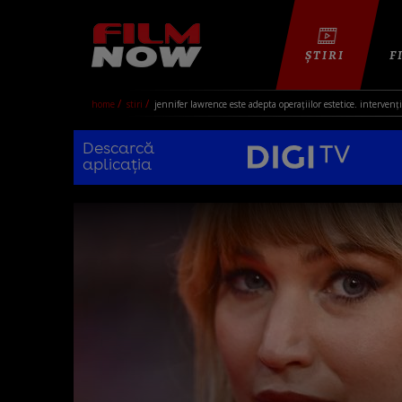
ȘTIRI
F
home
stiri
jennifer lawrence este adepta operațiilor estetice. interven
Descarcă
aplicația