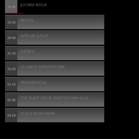
JUCARIA NOUA
16:45
BESTIAL
18:35
INTR-UN SUFLET
20:00
SUPER 8
21:30
LA LIMITA SUPRAVIETUIRII
23:20
SINGURATICUL
01:15
THE SILENT HOUR: MARTOR FARA GLAS
02:45
DULCE RAZBUNARE
04:20