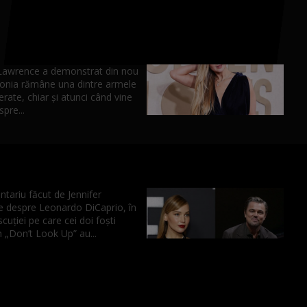
 Lawrence a demonstrat din nou
ronia rămâne una dintre armele
erate, chiar și atunci când vine
pre...
tariu făcut de Jennifer
 despre Leonardo DiCaprio, în
scuției pe care cei doi foști
n „Don’t Look Up” au...