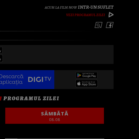
INTR-UN SUFLET
VEZI PROGRAMUL ZILEI
Descarcă
aplicația
PROGRAMUL ZILEI
SÂMBĂTĂ
08.08