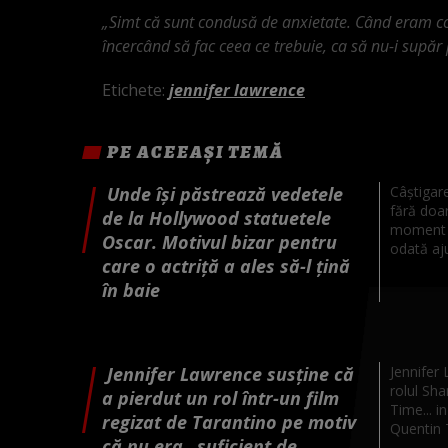
„Simt că sunt condusă de anxietate. Când eram co
încercând să fac ceea ce trebuie, ca să nu-i supăr
Etichete:
jennifer lawrence
PE ACEEAȘI TEMĂ
Unde își păstrează vedetele
Câștigar
fără doar
de la Hollywood statuetele
moment c
Oscar. Motivul bizar pentru
odată aju
care o actriță a ales să-l țină
în baie
Jennifer Lawrence susține că
Jennifer 
rolul Sh
a pierdut un rol într-un film
Time... i
regizat de Tarantino pe motiv
Quentin T
că nu era „suficient de