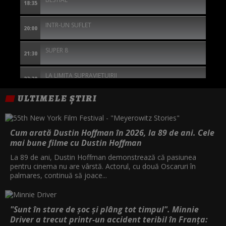
18:35
INTR-UN SUFLET
20:00
SUPER 8
21:30
LA LIMITA SUPRAVIETUIRII
23:20
ULTIMELE ȘTIRI
SINGURATICUL
01:15
THE SILENT HOUR: MARTOR FARA GLAS
02:45
Cum arată Dustin Hoffman în 2026, la 89 de ani. Cele
mai bune filme cu Dustin Hoffman
DULCE RAZBUNARE
04:20
La 89 de ani, Dustin Hoffman demonstrează că pasiunea
pentru cinema nu are vârstă. Actorul, cu două Oscaruri în
palmares, continuă să joace...
"Sunt în stare de șoc și plâng tot timpul". Minnie
Driver a trecut printr-un accident teribil în Franța: