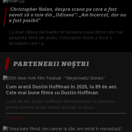
Christopher Nolan, despre scena pe care a fost
nevoit să o taie din „Odiseea”: „Am încercat, dar nu
a fost posibil”
Cu doar câteva zile înainte de lansarea unuia dintre cele mai
așteptate filme ale anului, Christopher Nolan a făcut o
dezvăluire care i-a...
PARTENERII NOȘTRI
Cum arată Dustin Hoffman în 2026, la 89 de ani.
Cele mai bune filme cu Dustin Hoffman
La 89 de ani, Dustin Hoffman demonstrează că pasiunea
pentru cinema nu are vârstă. Actorul, cu două...
Filmnow.ro