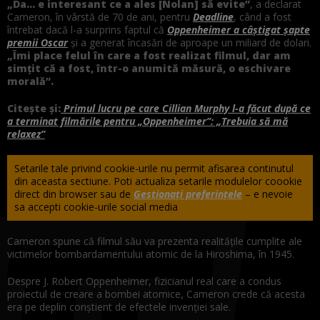
„Da… e interesant ce a ales [Nolan] să evite”
, a declarat
Cameron, în vârstă de 70 de ani, pentru
Deadline
, când a fost
întrebat dacă l-a surprins faptul că
Oppenheimer a câștigat șapte
premii Oscar
și a generat încasări de aproape un miliard de dolari.
„Îmi place felul în care a fost realizat filmul, dar am
simțit că a fost, într-o anumită măsură, o eschivare
morală”.
Citește și:
Primul lucru pe care Cillian Murphy l-a făcut după ce
a terminat filmările pentru „Oppenheimer”: „Trebuia să mă
relaxez”
Setarile tale privind cookie-urile nu permit afisarea continutul
din aceasta sectiune. Poti actualiza setarile modulelor coookie
direct din browser sau de
Gestionați preferințele
– e nevoie
sa accepti cookie-urile social media
Cameron spune că filmul său va prezenta realitățile cumplite ale
victimelor bombardamentului atomic de la Hiroshima, în 1945.
Despre J. Robert Oppenheimer, fizicianul real care a condus
proiectul de creare a bombei atomice, Cameron crede că acesta
era pe deplin conștient de efectele invenției sale.