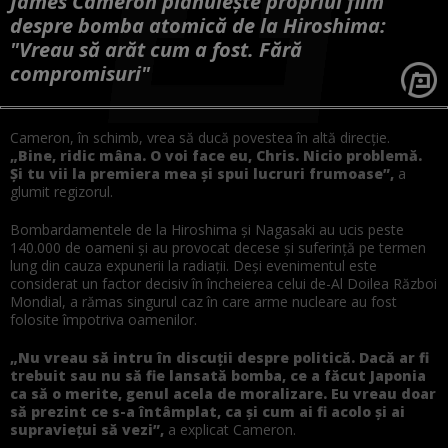
James Cameron plănuiește propriul film
despre bomba atomică de la Hiroshima:
"Vreau să arăt cum a fost. Fără
compromisuri"
Cameron, în schimb, vrea să ducă povestea în altă direcție.
„Bine, ridic mâna. O voi face eu, Chris. Nicio problemă.
Și tu vii la premiera mea și spui lucruri frumoase”,
a
glumit regizorul.
Bombardamentele de la Hiroshima și Nagasaki au ucis peste
140.000 de oameni și au provocat decese și suferință pe termen
lung din cauza expunerii la radiații. Deși evenimentul este
considerat un factor decisiv în încheierea celui de-Al Doilea Război
Mondial, a rămas singurul caz în care arme nucleare au fost
folosite împotriva oamenilor.
„Nu vreau să intru în discuții despre politică. Dacă ar fi
trebuit sau nu să fie lansată bomba, ce a făcut Japonia
ca să o merite, genul acela de moralizare. Eu vreau doar
să prezint ce s-a întâmplat, ca și cum ai fi acolo și ai
supraviețui să vezi”,
a explicat Cameron.