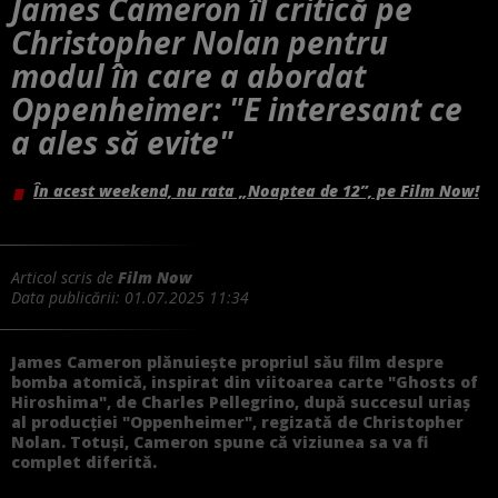
James Cameron îl critică pe
Christopher Nolan pentru
modul în care a abordat
Oppenheimer: "E interesant ce
a ales să evite"
În acest weekend, nu rata „Noaptea de 12”, pe Film Now!
Articol scris de
Film Now
Data publicării:
01.07.2025 11:34
James Cameron plănuiește propriul său film despre
bomba atomică, inspirat din viitoarea carte "Ghosts of
Hiroshima", de Charles Pellegrino, după succesul uriaș
al producției "Oppenheimer", regizată de Christopher
Nolan. Totuși, Cameron spune că viziunea sa va fi
complet diferită.