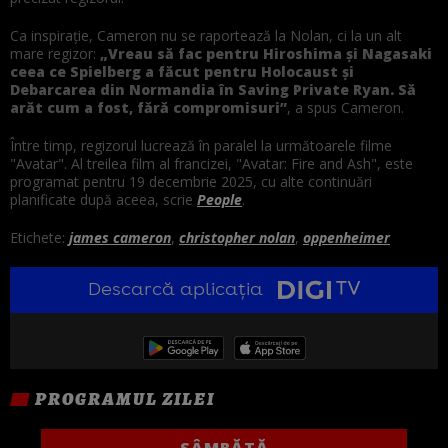
Ca inspirație, Cameron nu se raportează la Nolan, ci la un alt
mare regizor:
„Vreau să fac pentru Hiroshima și Nagasaki
ceea ce Spielberg a făcut pentru Holocaust și
Debarcarea din Normandia în Saving Private Ryan. Să
arăt cum a fost, fără compromisuri”
, a spus Cameron.
Între timp, regizorul lucrează în paralel la următoarele filme
"Avatar". Al treilea film al francizei, "Avatar: Fire and Ash", este
programat pentru 19 decembrie 2025, cu alte continuări
planificate după aceea, scrie
People
.
Etichete:
james cameron
,
christopher nolan
,
oppenheimer
Descarcă aplicația
PROGRAMUL ZILEI
SÂMBĂTĂ