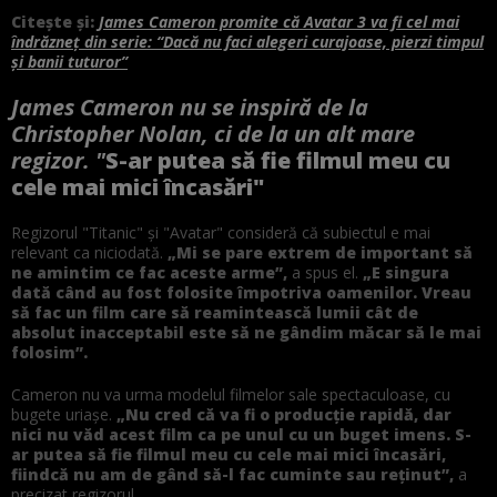
Citește și:
James Cameron promite că Avatar 3 va fi cel mai
îndrăzneț din serie: “Dacă nu faci alegeri curajoase, pierzi timpul
și banii tuturor”
James Cameron nu se inspiră de la
Christopher Nolan, ci de la un alt mare
regizor. "
S-ar putea să fie filmul meu cu
cele mai mici încasări"
Regizorul "Titanic" și "Avatar" consideră că subiectul e mai
relevant ca niciodată.
„Mi se pare extrem de important să
ne amintim ce fac aceste arme”,
a spus el.
„E singura
dată când au fost folosite împotriva oamenilor. Vreau
să fac un film care să reamintească lumii cât de
absolut inacceptabil este să ne gândim măcar să le mai
folosim”.
Cameron nu va urma modelul filmelor sale spectaculoase, cu
bugete uriașe.
„Nu cred că va fi o producție rapidă, dar
nici nu văd acest film ca pe unul cu un buget imens. S-
ar putea să fie filmul meu cu cele mai mici încasări,
fiindcă nu am de gând să-l fac cuminte sau reținut”,
a
precizat regizorul.