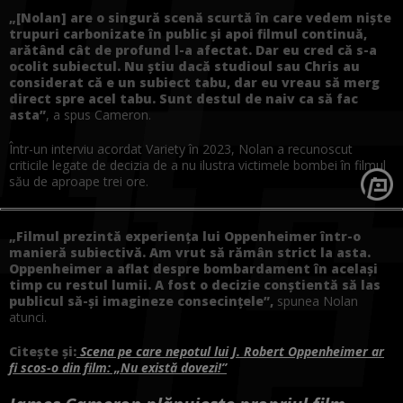
„[Nolan] are o singură scenă scurtă în care vedem niște
trupuri carbonizate în public și apoi filmul continuă,
arătând cât de profund l-a afectat. Dar eu cred că s-a
ocolit subiectul. Nu știu dacă studioul sau Chris au
considerat că e un subiect tabu, dar eu vreau să merg
direct spre acel tabu. Sunt destul de naiv ca să fac
asta”
, a spus Cameron.
Într-un interviu acordat Variety în 2023, Nolan a recunoscut
criticile legate de decizia de a nu ilustra victimele bombei în filmul
său de aproape trei ore.
„Filmul prezintă experiența lui Oppenheimer într-o
manieră subiectivă. Am vrut să rămân strict la asta.
Oppenheimer a aflat despre bombardament în același
timp cu restul lumii. A fost o decizie conștientă să las
publicul să-și imagineze consecințele”,
spunea Nolan
atunci.
Citește și:
Scena pe care nepotul lui J. Robert Oppenheimer ar
fi scos-o din film: „Nu există dovezi!”