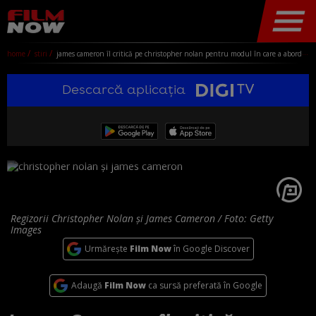
home
stiri
james cameron îl critică pe christopher nolan pentru modul în care a abordat oppenheimer: "e interesant ce a ales să evite"
Descarcă aplicația
Regizorii Christopher Nolan și James Cameron / Foto: Getty
Images
Urmărește
Film Now
în Google Discover
Adaugă
Film Now
ca sursă preferată în Google