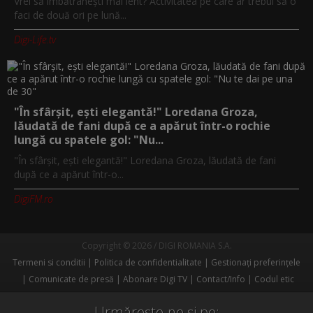
Vrei să îmbătrânești mai lent? Activitatea pe care ar trebui să o
faci de două ori pe lună...
Digi-Life.tv
"În sfârșit, ești elegantă!" Loredana Groza,
lăudată de fani după ce a apărut într-o rochie
lungă cu spatele gol: "Nu...
"În sfârșit, ești elegantă!" Loredana Groza, lăudată de fani
după ce a apărut într-o...
DigiFM.ro
Copyright © 2026 / DIGI ROMANIA S.A.
Termeni si conditii
Politica de confidentialitate
Gestionați preferințele
Comunicate de presă
Abonare Digi TV
Contact/Info
Codul etic
Urmărește-ne și pe: