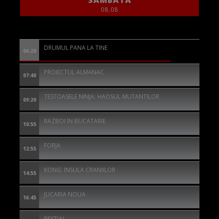
08.08
DRUMUL PANA LA TINE
06:20
PROIECTUL ALMANAC
07:40
TESTOASELE NINJA: HAOSUL MUTANTILOR
09:20
RAZBOI IN BUCATARIE
10:55
FORJA
12:55
KONG: INSULA CRANIILOR
14:55
JUCARIA NOUA
16:45
BESTIAL