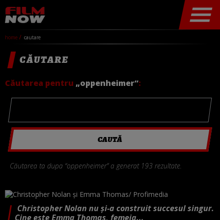
home
cautare
CĂUTARE
Căutarea pentru
„oppenheimer”
:
Căutarea ta dupa “oppenheimer” a generat 193 rezultate.
Christopher Nolan nu și-a construit succesul singur.
Cine este Emma Thomas, femeia...