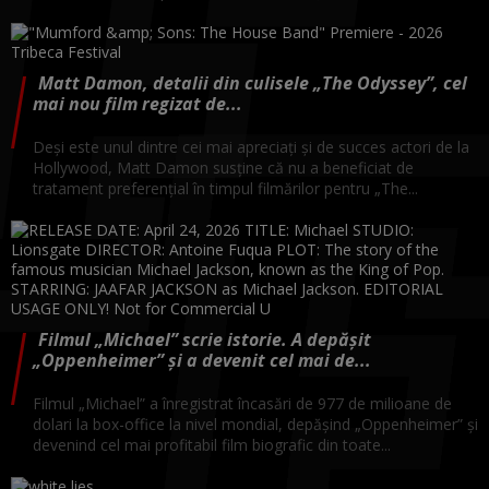
Matt Damon, detalii din culisele „The Odyssey”, cel
mai nou film regizat de...
Deși este unul dintre cei mai apreciați și de succes actori de la
Hollywood, Matt Damon susține că nu a beneficiat de
tratament preferențial în timpul filmărilor pentru „The...
Filmul „Michael” scrie istorie. A depășit
„Oppenheimer” și a devenit cel mai de...
Filmul „Michael” a înregistrat încasări de 977 de milioane de
dolari la box-office la nivel mondial, depăşind „Oppenheimer” şi
devenind cel mai profitabil film biografic din toate...