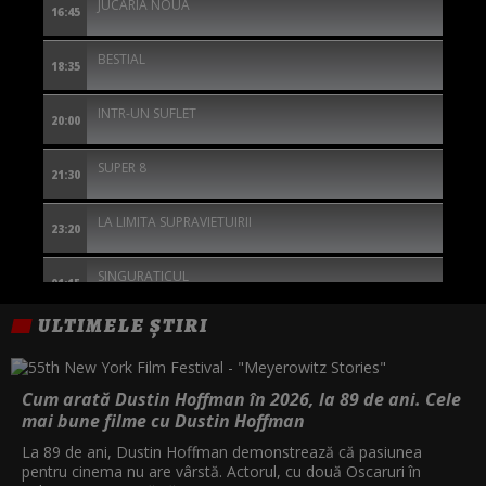
JUCARIA NOUA
16:45
BESTIAL
18:35
INTR-UN SUFLET
20:00
SUPER 8
21:30
LA LIMITA SUPRAVIETUIRII
23:20
SINGURATICUL
01:15
ULTIMELE ȘTIRI
THE SILENT HOUR: MARTOR FARA GLAS
02:45
DULCE RAZBUNARE
04:20
Cum arată Dustin Hoffman în 2026, la 89 de ani. Cele
mai bune filme cu Dustin Hoffman
La 89 de ani, Dustin Hoffman demonstrează că pasiunea
pentru cinema nu are vârstă. Actorul, cu două Oscaruri în