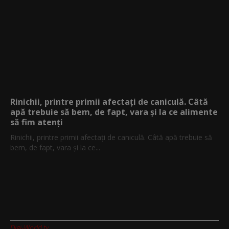
Rinichii, printre primii afectați de caniculă. Câtă
apă trebuie să bem, de fapt, vara și la ce alimente
să fim atenți
Rinichii, printre primii afectați de caniculă. Câtă apă trebuie să
bem, de fapt, vara și la ce...
Digi-World.tv