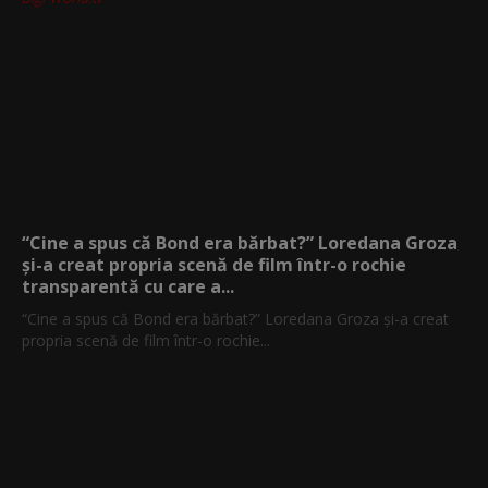
“Cine a spus că Bond era bărbat?” Loredana Groza
și-a creat propria scenă de film într-o rochie
transparentă cu care a...
“Cine a spus că Bond era bărbat?” Loredana Groza și-a creat
propria scenă de film într-o rochie...