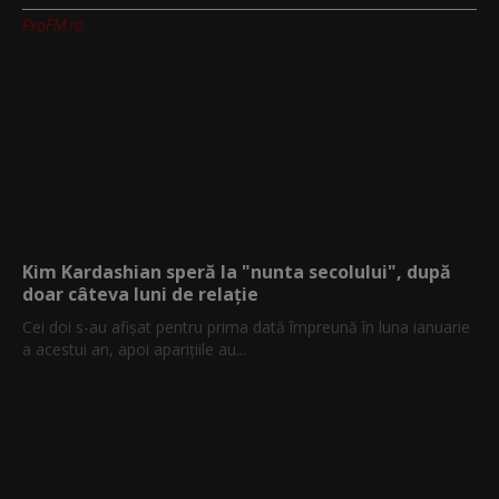
ProFM.ro
Kim Kardashian speră la "nunta secolului", după
doar câteva luni de relație
Cei doi s-au afișat pentru prima dată împreună în luna ianuarie
a acestui an, apoi aparițiile au...