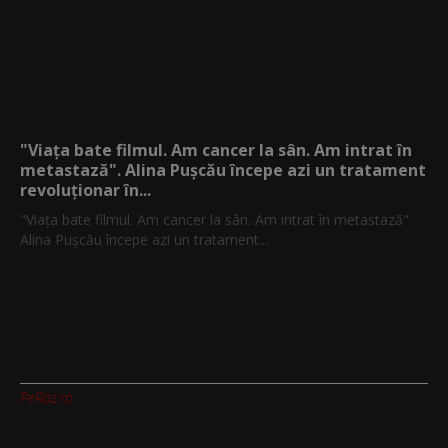
"Viața bate filmul. Am cancer la sân. Am intrat în
metastază". Alina Pușcău începe azi un tratament
revoluționar în...
"Viața bate filmul. Am cancer la sân. Am intrat în metastază".
Alina Pușcău începe azi un tratament...
PeRoz.ro