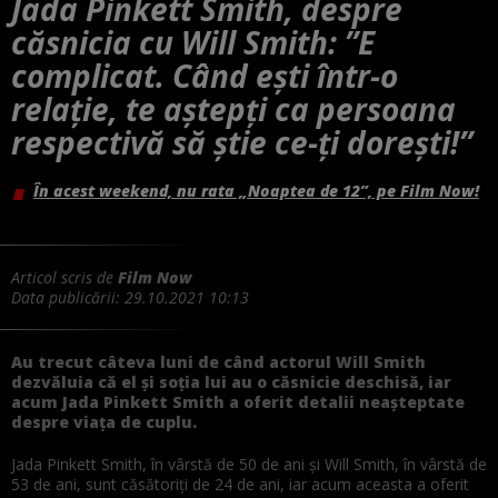
Jada Pinkett Smith, despre
căsnicia cu Will Smith: ”E
complicat. Când ești într-o
relație, te aștepți ca persoana
respectivă să știe ce-ți dorești!”
În acest weekend, nu rata „Noaptea de 12”, pe Film Now!
Articol scris de
Film Now
Data publicării:
29.10.2021 10:13
Au trecut câteva luni de când actorul Will Smith
dezvăluia că el și soția lui au o căsnicie deschisă, iar
acum Jada Pinkett Smith a oferit detalii neașteptate
despre viața de cuplu.
Jada Pinkett Smith, în vârstă de 50 de ani și Will Smith, în vârstă de
53 de ani, sunt căsătoriți de 24 de ani, iar acum aceasta a oferit