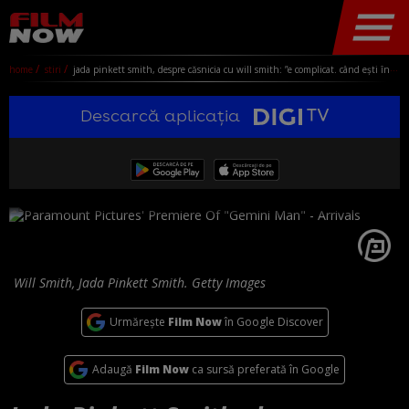
home
stiri
jada pinkett smith, despre căsnicia cu will smith: ”e complicat. când ești într-o relație, te aștepți ca persoana respectivă să știe ce-ți dorești!”
Descarcă aplicația
Will Smith, Jada Pinkett Smith. Getty Images
Urmărește
Film Now
în Google Discover
Adaugă
Film Now
ca sursă preferată în Google