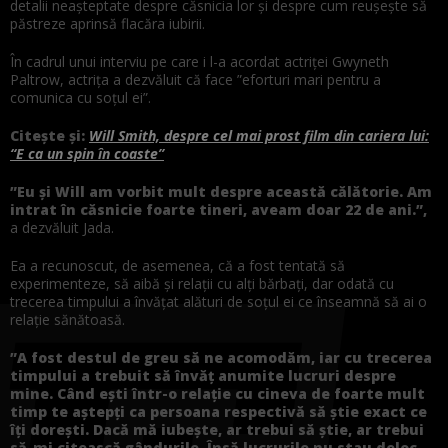
detalii neașteptate despre căsnicia lor și despre cum reușește să
păstreze aprinsă flacăra iubirii.
În cadrul unui interviu pe care i l-a acordat actriței Gwyneth
Paltrow, actrița a dezvăluit că face ”eforturi mari pentru a
comunica cu soțul ei”.
Citește și:
Will Smith, despre cel mai prost film din cariera lui:
“E ca un spin în coaste”
”Eu și Will am vorbit mult despre această călătorie. Am
intrat în căsnicie foarte tineri, aveam doar 22 de ani.”,
a dezvăluit Jada.
Ea a recunoscut, de asemenea, că a fost tentată să
experimenteze, să aibă și relații cu alți bărbați, dar odată cu
trecerea timpului a învățat alături de soțul ei ce înseamnă să ai o
relație sănătoasă.
”A fost destul de greu să ne acomodăm, iar cu trecerea
timpului a trebuit să învăț anumite lucruri despre
mine. Când ești într-o relație cu cineva de foarte mult
timp te aștepți ca persoana respectivă să știe exact ce
îți dorești. Dacă mă iubește, ar trebui să știe, ar trebui
să-mi citească gândurile. Însă lucrurile nu stau deloc