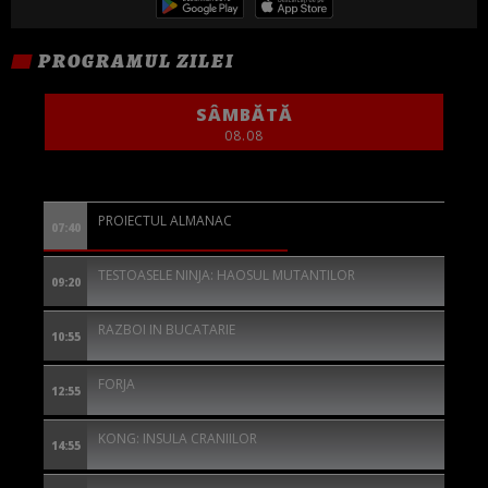
PROGRAMUL ZILEI
SÂMBĂTĂ
08.08
PROIECTUL ALMANAC
07:40
TESTOASELE NINJA: HAOSUL MUTANTILOR
09:20
RAZBOI IN BUCATARIE
10:55
FORJA
12:55
KONG: INSULA CRANIILOR
14:55