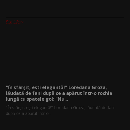
Digi-Life.tv
"În sfârșit, ești elegantă!" Loredana Groza,
lăudată de fani după ce a apărut într-o rochie
lungă cu spatele gol: "Nu...
"În sfârșit, ești elegantă!" Loredana Groza, lăudată de fani
după ce a apărut într-o...