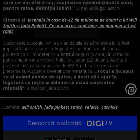
care ne-am oferit-o și susținerea necondiționată sunt,
pentru mine, definiția iubirii.”
, a mai adăugat actorul.
Citește și:
Incendiu în casa de 42 de milioane de dolari a lui Will
Smith și Jada Pinkett. Cei doi actori sunt bine, un pompier a fost
rănit
Declarațiile actorului vin la un an de zile de când soția lui a fost
implicată într-o relație cu August Alisna. Anul trecut, Jada a
povestit că s- împrietenit cu artistul August (27 ani), în urmă cu
patru ani, prin intermediul fiului lor, Jaden (22 de ani). Actrița a
povestit însă că se separase de Will Smith
la
vremea când
prietenia cu August a devenit una romantică.
„Totul a început
cu el având nevoie de ajutor, a dorit să-l ajut în
legătură cu niște probleme ce vizau sănătatea
mintală”
, a explicat Jada atunci.
Etichete:
will smith
,
jada pinkett smith
,
relatie
,
casnicie
Descarcă aplicația