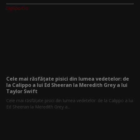
DigiSport.ro
Cele mai răsfățate pisici din lumea vedetelor: de
la Calippo a lui Ed Sheeran la Meredith Grey a lui
Taylor Swift
Cele mai răsfățate pisici din lumea vedetelor: de la Calippo a lui
Ed Sheeran la Meredith Grey a...