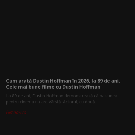
Cum arată Dustin Hoffman în 2026, la 89 de ani.
Cele mai bune filme cu Dustin Hoffman
La 89 de ani, Dustin Hoffman demonstrează că pasiunea
pentru cinema nu are vârstă. Actorul, cu două...
Filmnow.ro