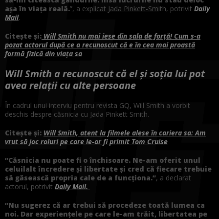
așa în viața reală.
”, a explicat Jada Pinkett-Smith, potrivit
Daily
Mail
.
Citește și:
Will Smith nu mai iese din sala de forță! Cum s-a
pozat actorul după ce a recunoscut că e în cea mai proastă
formă fizică din viața sa
Will Smith a recunoscut că el și soția lui pot
avea relații cu alte persoane
În cadrul unui interviu pentru revista GQ, Will Smith a vorbit
deschis despre căsnicia cu Jada Pinkett Smith.
Citește și:
Will Smith, atent la filmele alese în cariera sa: Am
vrut să joc roluri pe care le-ar fi primit Tom Cruise
”Căsnicia nu poate fi o închisoare. Ne-am oferit unul
celuilalt încredere și libertate și cred că fiecare trebuie
să găsească propria cale de a funcționa.”
, a declarat
actorul, potrivit
Daily Mail.
”Nu sugerez că ar trebui să procedeze toată lumea ca
noi. Dar experiențele pe care le-am trăit, libertatea pe