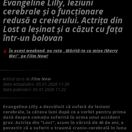
Evangeline Lilly, leziuni
cerebrale și o funcționare
redusă a creierului. Actrița din
Lost a leșinat și a căzut cu fața
într-un bolovan
În acest weekend, nu rata „Mărită-te cu mine (Marry
Me)”, pe Film Now!
Articol scris de
Film Now
Data actualizării:
05.01.2026 11:30
Data publicării:
05.01.2026 11:22
Evangeline Lilly a dezvăluit că suferă de leziuni
cerebrale, la câteva luni după ce a vorbit pentru prima
dată despre comoția suferită în urma unui accident
grav. Actrița din "Lost", acum în vârstă de 46 de ani, a
povestit că a suferit o traumă cranio-cerebrală în luna