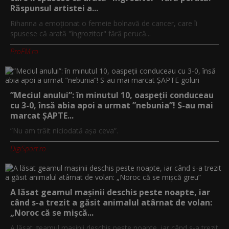
Răspunsul artistei a...
Rihanna a emoționat o femeie bolnavă de cancer, care îi
spusese că arată "îngrozitor" fără perucă...
ProFM.ro
”Meciul anului”: în minutul 10, oaspeții conduceau
cu 3-0, însă abia apoi a urmat ”nebunia”! S-au mai
marcat ȘAPTE...
”Nu am trăit niciodată așa ceva”.
DigiSport.ro
A lăsat geamul mașinii deschis peste noapte, iar
când s-a trezit a găsit animalul atârnat de volan:
„Noroc că se mișcă...
A lăsat geamul mașinii deschis peste noapte, iar când s-a trezit