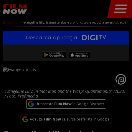
home
stiri
evangeline lilly, leziuni cerebrale și o funcționare redusă a creierului. actrița din lost a leșinat și a căzut cu fața într-un bolovan
Descarcă aplicația
Evangeline Lilly, în "Ant-Man and the Wasp: Quantumania" (2023)
/ Foto: Profimedia
Urmărește
Film Now
în Google Discover
Adaugă
Film Now
ca sursă preferată în Google