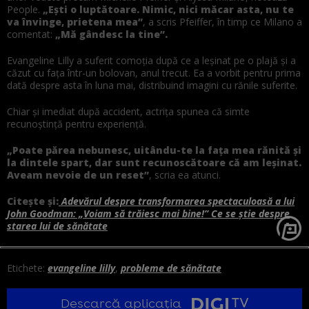
People.
„Ești o luptătoare. Nimic, nici măcar asta, nu te
va învinge, prietena mea”
, a scris Pfeiffer, în timp ce Milano a
comentat:
„Mă gândesc la tine”.
Evangeline Lilly a suferit comoția după ce a leșinat pe o plajă și a
căzut cu fața într-un bolovan, anul trecut. Ea a vorbit pentru prima
dată despre asta în luna mai, distribuind imagini cu rănile suferite.
Chiar și imediat după accident, actrița spunea că simte
recunoștință pentru experiență.
„Poate părea nebunesc, uitându-te la fața mea rănită și
la dintele spart, dar sunt recunoscătoare că am leșinat.
Aveam nevoie de un reset”
, scria ea atunci.
Citește și:
Adevărul despre transformarea spectaculoasă a lui
John Goodman: „Voiam să trăiesc mai bine!” Ce se știe despre
starea lui de sănătate
Etichete:
evangeline lilly
,
probleme de sănătate
Descarcă aplicația