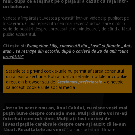
mai, după ce a leșinat pe o plajă și a căzut cu fața într-
un bolovan.
Vedeta a împărtășit „vestea proastă” într-un videoclip publicat pe
Instagram. Clipul reprezintă cea mai recentă actualizare dintr-o
serie de postări despre „procesul ei de vindecare”, de când a făcut
public accidentul.
Citește și:
Evangeline Lilly, cunoscută din „Lost” și filmele „Ant-
Man”, se retrage din actorie, după o carieră de 20 de ani: "Sunt
pregătită"
Setarile tale privind cookie-urile nu permit afisarea continutul
din aceasta sectiune. Poti actualiza setarile modulelor coookie
direct din browser sau de
Gestionați preferințele
– e nevoie
sa accepti cookie-urile social media
„Intru în acest nou an, Anul Calului, cu niște vești mai
puțin bune despre comoția mea. Mulți dintre voi m-ați
întrebat cum mă simt. Mulți ați fost curioși de
investigațiile cerebrale despre care ați auzit că le-am
făcut. Rezultatele au venit”
, a spus actrița în filmare.