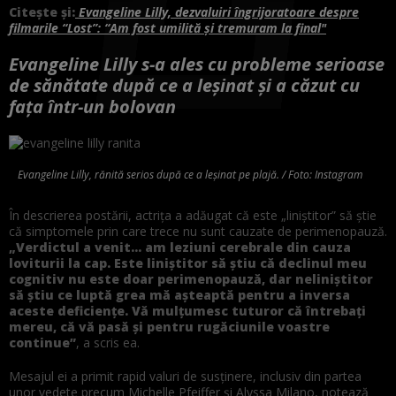
Citește și:
Evangeline Lilly, dezvaluiri îngrijoratoare despre
filmarile “Lost”: “Am fost umilită și tremuram la final"
Evangeline Lilly s-a ales cu probleme serioase
de sănătate după ce a leșinat și a căzut cu
fața într-un bolovan
Evangeline Lilly, rănită serios după ce a leșinat pe plajă. / Foto: Instagram
În descrierea postării, actrița a adăugat că este „liniștitor” să știe
că simptomele prin care trece nu sunt cauzate de perimenopauză.
„Verdictul a venit… am leziuni cerebrale din cauza
loviturii la cap. Este liniștitor să știu că declinul meu
cognitiv nu este doar perimenopauză, dar neliniștitor
să știu ce luptă grea mă așteaptă pentru a inversa
aceste deficiențe. Vă mulțumesc tuturor că întrebați
mereu, că vă pasă și pentru rugăciunile voastre
continue”
, a scris ea.
Mesajul ei a primit rapid valuri de susținere, inclusiv din partea
unor vedete precum Michelle Pfeiffer și Alyssa Milano, notează