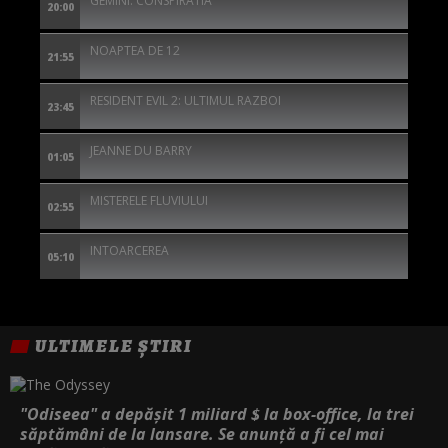
GEMINI: CONSPIRATIA
20:00
NOAPTEA DE 12
21:55
RESIDENT EVIL 2: ULTIMUL RAZBOI
23:45
JEANNE DU BARRY
01:05
MISTERELE FLUVIULUI
02:55
INTOARCEREA
05:10
ULTIMELE ȘTIRI
"Odiseea" a depășit 1 miliard $ la box-office, la trei
săptămâni de la lansare. Se anunță a fi cel mai