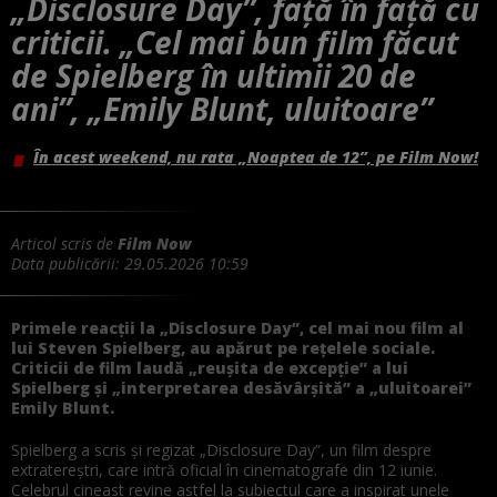
„Disclosure Day”, față în față cu
criticii. „Cel mai bun film făcut
de Spielberg în ultimii 20 de
ani”, „Emily Blunt, uluitoare”
În acest weekend, nu rata „Noaptea de 12”, pe Film Now!
Articol scris de
Film Now
Data publicării:
29.05.2026 10:59
Primele reacții la „Disclosure Day”, cel mai nou film al
lui Steven Spielberg, au apărut pe rețelele sociale.
Criticii de film laudă „reușita de excepție” a lui
Spielberg și „interpretarea desăvârșită” a „uluitoarei”
Emily Blunt.
Spielberg a scris și regizat „Disclosure Day”, un film despre
extratereștri, care intră oficial în cinematografe din 12 iunie.
Celebrul cineast revine astfel la subiectul care a inspirat unele