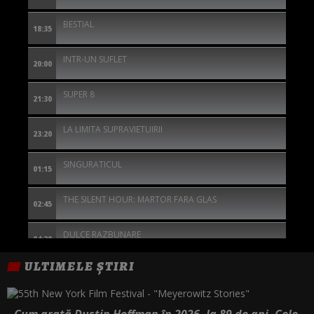
BESTIAL
18:35
INTR-UN SUFLET
20:00
SUPER 8
21:30
LA LIMITA SUPRAVIETUIRII
23:20
SINGURATICUL
01:15
THE SILENT HOUR: MARTOR FARA GLAS
02:45
DULCE RAZBUNARE
04:20
ULTIMELE ȘTIRI
Cum arată Dustin Hoffman în 2026, la 89 de ani. Cele