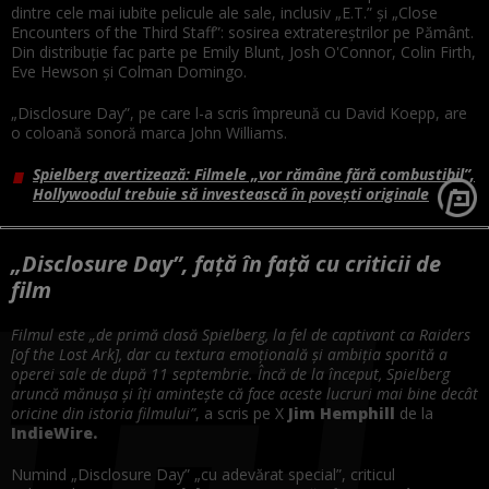
dintre cele mai iubite pelicule ale sale, inclusiv „E.T.” și „Close
Encounters of the Third Staff”: sosirea extratereștrilor pe Pământ.
Din distribuție fac parte pe Emily Blunt, Josh O'Connor, Colin Firth,
Eve Hewson și Colman Domingo.
„Disclosure Day”, pe care l-a scris împreună cu David Koepp, are
o coloană sonoră marca John Williams.
Spielberg avertizează: Filmele „vor rămâne fără combustibil”,
Hollywoodul trebuie să investească în poveşti originale
„Disclosure Day”, față în față cu criticii de
film
Filmul este „de primă clasă Spielberg, la fel de captivant ca Raiders
[of the Lost Ark], dar cu textura emoțională și ambiția sporită a
operei sale de după 11 septembrie. Încă de la început, Spielberg
aruncă mănușa și îți amintește că face aceste lucruri mai bine decât
oricine din istoria filmului”
, a scris pe X
Jim Hemphill
de la
IndieWire.
Numind „Disclosure Day” „cu adevărat special”, criticul