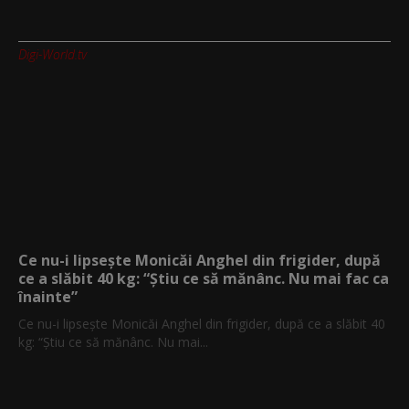
Digi-World.tv
Ce nu-i lipsește Monicăi Anghel din frigider, după
ce a slăbit 40 kg: “Știu ce să mănânc. Nu mai fac ca
înainte”
Ce nu-i lipsește Monicăi Anghel din frigider, după ce a slăbit 40
kg: “Știu ce să mănânc. Nu mai...