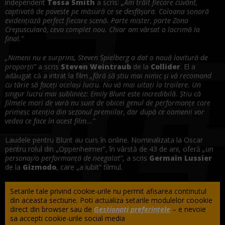
independent
Tessa Smith
a scris:
„Am trăit fiecare cuvânt,
captivată de poveste pe măsură ce se desfășura. Coloana sonoră
evidențiază perfect fiecare scenă. Parte mister, parte Zona
Crepusculară, ceva complet nou. Chiar am vărsat o lacrimă la
final.”
„Nimeni nu e surprins, Steven Spielberg a dat o nouă lovitură de
proporții”
a scris
Steven Weintraub
de la
Collider
. El a
adăugat că a intrat la film
„fără să știu mai nimic și vă recomand
cu tărie să faceți același lucru. Nu vă mai uitați la trailere. Un
singur lucru mai subliniez: Emily Blunt este incredibilă. Știu că
filmele mari de vară nu sunt de obicei genul de performanțe care
primesc atenția din sezonul premiilor, dar după ce oamenii vor
vedea ce face în acest film...”
Laudele pentru Blunt au curs în online. Nominalizata la Oscar
pentru rolul din „Oppenheimer”, în vârstă de 43 de ani, oferă
„un
personaj/o performanță de neegalat”
, a scris
Germain Lussier
de la
Gizmodo
, care „a iubit” filmul.
Setarile tale privind cookie-urile nu permit afisarea continutul
din aceasta sectiune. Poti actualiza setarile modulelor coookie
direct din browser sau de
Gestionați preferințele
– e nevoie
sa accepti cookie-urile social media