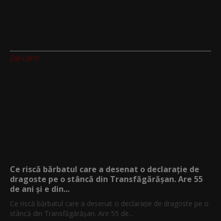
Digi-Life.tv
Ce riscă bărbatul care a desenat o declarație de
dragoste pe o stâncă din Transfăgărășan. Are 55
de ani și e din...
Ce riscă bărbatul care a desenat o declarație de dragoste pe o
stâncă din Transfăgărășan. Are 55 de...