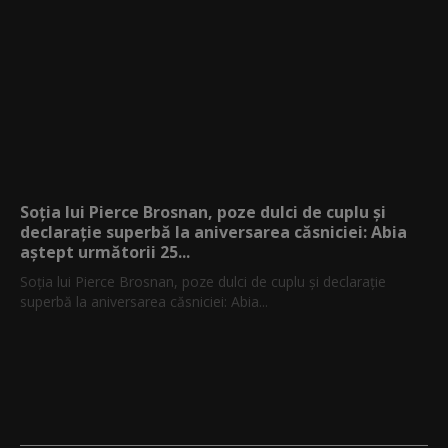
Soția lui Pierce Brosnan, poze dulci de cuplu și
declarație superbă la aniversarea căsniciei: Abia
aștept următorii 25...
Soția lui Pierce Brosnan, poze dulci de cuplu și declarație
superbă la aniversarea căsniciei: Abia...