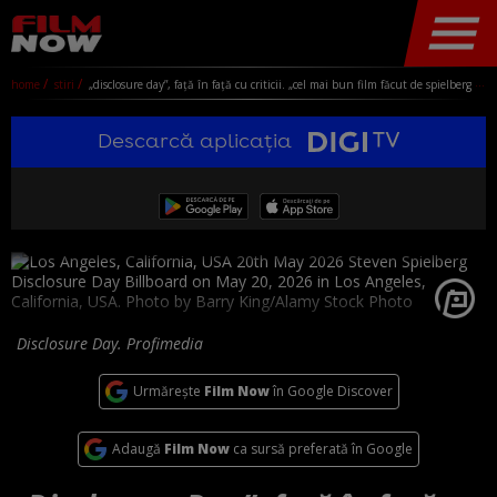
home
stiri
„disclosure day”, față în față cu criticii. „cel mai bun film făcut de spielberg în ultimii 20 de ani”, „emily blunt, uluitoare”
Descarcă aplicația
Disclosure Day. Profimedia
Urmărește
Film Now
în Google Discover
Adaugă
Film Now
ca sursă preferată în Google