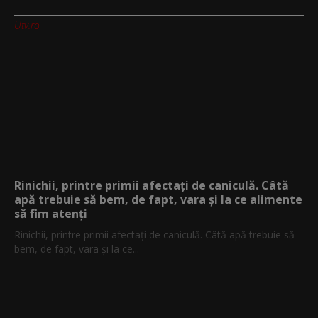
Utv.ro
Rinichii, printre primii afectați de caniculă. Câtă
apă trebuie să bem, de fapt, vara și la ce alimente
să fim atenți
Rinichii, printre primii afectați de caniculă. Câtă apă trebuie să
bem, de fapt, vara și la ce...