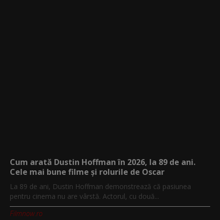
Cum arată Dustin Hoffman în 2026, la 89 de ani.
Cele mai bune filme și rolurile de Oscar
La 89 de ani, Dustin Hoffman demonstrează că pasiunea
pentru cinema nu are vârstă. Actorul, cu două...
Filmnow.ro