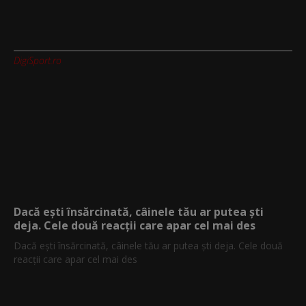
DigiSport.ro
Dacă ești însărcinată, câinele tău ar putea ști
deja. Cele două reacții care apar cel mai des
Dacă ești însărcinată, câinele tău ar putea ști deja. Cele două
reacții care apar cel mai des