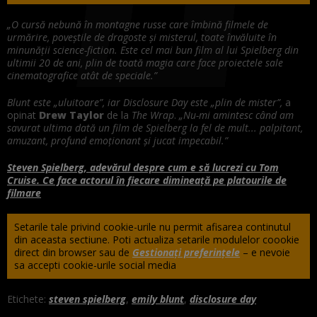
„O cursă nebună în montagne russe care îmbină filmele de
urmărire, poveștile de dragoste și misterul, toate învăluite în
minunății science-fiction. Este cel mai bun film al lui Spielberg din
ultimii 20 de ani, plin de toată magia care face proiectele sale
cinematografice atât de speciale.”
Blunt este „uluitoare”, iar Disclosure Day este „plin de mister”,
a
opinat
Drew Taylor
de la
The Wrap
.
„Nu-mi amintesc când am
savurat ultima dată un film de Spielberg la fel de mult... palpitant,
amuzant, profund emoționant și jucat impecabil.”
Steven Spielberg, adevărul despre cum e să lucrezi cu Tom
Cruise. Ce face actorul în fiecare dimineață pe platourile de
filmare
Setarile tale privind cookie-urile nu permit afisarea continutul
din aceasta sectiune. Poti actualiza setarile modulelor coookie
direct din browser sau de
Gestionați preferințele
– e nevoie
sa accepti cookie-urile social media
Etichete:
steven spielberg
,
emily blunt
,
disclosure day