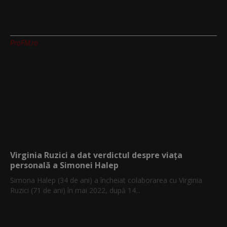
ProFM.ro
Virginia Ruzici a dat verdictul despre viața
personală a Simonei Halep
Simona Halep (34 de ani) a încheiat colaborarea cu Virginia
Ruzici (71 de ani) în mai 2022, după 14...