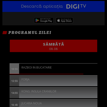
Descarcă aplicația
PROGRAMUL ZILEI
SÂMBĂTĂ
08.08
RAZBOI IN BUCATARIE
10:55
FORJA
12:55
KONG: INSULA CRANIILOR
14:55
JUCARIA NOUA
16:45