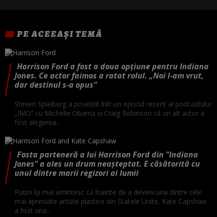
PE ACEEAȘI TEMĂ
Harrison Ford a fost a doua opțiune pentru Indiana
Jones. Ce actor faimos a ratat rolul. „Noi l-am vrut,
dar destinul s-a opus”
Steven Spielberg a povestit într-un episod recent al podcastului
„IMO” cu Michelle Obama și Craig Robinson că un alt actor a
fost alegerea...
Fosta parteneră a lui Harrison Ford din "Indiana
Jones" a ales un drum neașteptat. E căsătorită cu
unul dintre marii regizori ai lumii
Puțini își mai amintesc că înainte de a deveni una dintre cele
mai apreciate artiste plastice din Statele Unite, Kate Capshaw
a fost una...