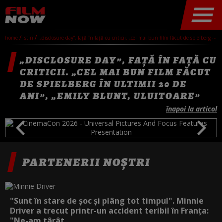
home
stiri
„disclosure day”, față în față cu criticii. „cel mai bun film făcut de spielberg în ultimii 20 de ani”, „emily blunt, uluitoare”
„DISCLOSURE DAY”, FAȚĂ ÎN FAȚĂ CU
CRITICII. „CEL MAI BUN FILM FĂCUT
DE SPIELBERG ÎN ULTIMII 20 DE
ANI”, „EMILY BLUNT, ULUITOARE”
înapoi la articol
PARTENERII NOȘTRI
"Sunt în stare de șoc și plâng tot timpul". Minnie
Driver a trecut printr-un accident teribil în Franța:
"Ne-am târât...