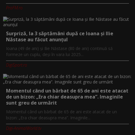
ProFM.ro
Surpriză, la 3 săptămâni după ce Ioana și Ilie
Năstase au făcut anunțul
Ioana (49 de ani) și Ilie Năstase (80 de ani) continuă să
formeze un cuplu, deși în vara lui 2025...
DigiSport.ro
Momentul când un bărbat de 65 de ani este atacat
de un bizon: „Era chiar deasupra mea”. Imaginile
sunt greu de urmărit
Momentul când un bărbat de 65 de ani este atacat de un
bizon: „Era chiar deasupra mea”. Imaginile...
Digi-AnimalWorld.tv