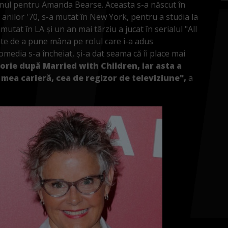
rimul pentru Amanda Bearse. Aceasta s-a născut în
ul anilor '70, s-a mutat în New York, pentru a studia la
utat în LA și un an mai târziu a jucat în serialul "All
nte de a pune mâna pe rolul care i-a adus
omedia s-a încheiat, și-a dat seama că îi place mai
orie după Married with Children, iar asta a
 mea carieră, cea de regizor de televiziune",
a