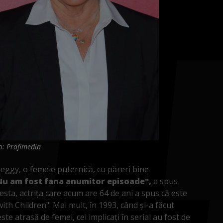
o: Profimedia
eggy, o femeie puternică, cu păreri bine
 Nu am fost fana anumitor episoade",
a spus
ta, actrița care acum are 64 de ani a spus că este
th Children". Mai mult, în 1993, când și-a făcut
te atrasă de femei, cei implicați în serial au fost de