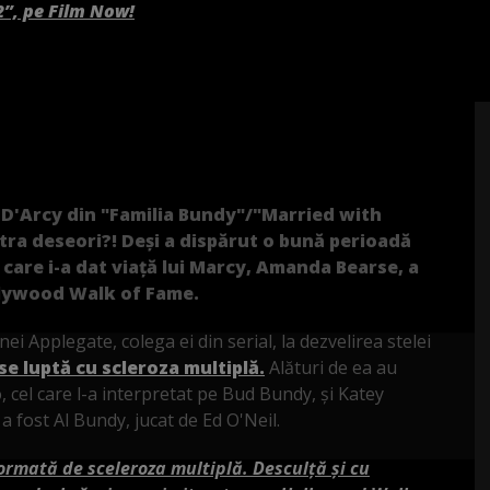
2”, pe Film Now!
 D'Arcy din "Familia Bundy"/"Married with
tra deseori?! Deși a dispărut o bună perioadă
 care i-a dat viață lui Marcy, Amanda Bearse, a
Hollywood Walk of Fame.
i Applegate, colega ei din serial, la dezvelirea stelei
se luptă cu scleroza multiplă.
Alături de ea au
, cel care l-a interpretat pe Bud Bundy, și Katey
 fost Al Bundy, jucat de Ed O'Neil.
ormată de sceleroza multiplă. Desculță și cu