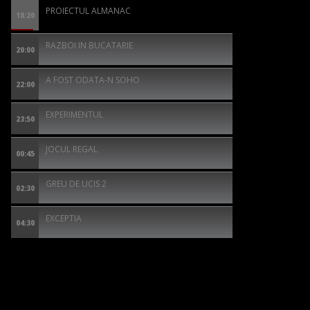
PROIECTUL ALMANAC
18:20
RAZBOI IN BUCATARIE
20:00
A FOST ODATA-N SOHO
22:00
EXPERIMENTUL
23:50
JOCUL REGAL
00:45
GREU DE UCIS 2
02:30
EXCEPTIA
04:30