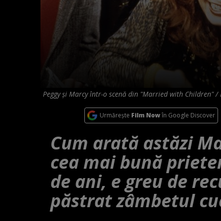
Peggy și Marcy într-o scenă din "Married with Children" /
Urmărește
Film Now
în Google Discover
Cum arată astăzi Ma
cea mai bună prieten
de ani, e greu de rec
păstrat zâmbetul cu