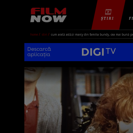
ȘTIRI
F
home
stiri
cum arată astăzi marcy din familia bundy, cea mai bună prie
Descarcă
aplicația