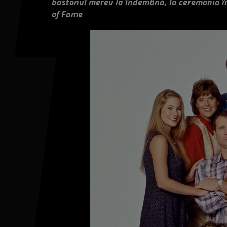
bastonul mereu la îndemână, la ceremonia în
of Fame