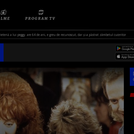
ILME
PROGRAM TV
tenă a lui peggy. are 64 de ani, e greu de recunoscut, dar și-a păstrat zâmbetul cuceritor