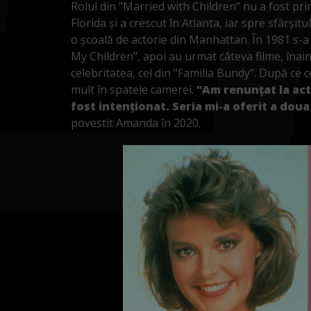
Rolul din "Married with Children" nu a fost p
Florida și a crescut în Atlanta, iar spre sfârșit
o școală de actorie din Manhattan. În 1981 s-a m
My Children", apoi au urmat câteva filme, înai
celebritatea, cel din "Familia Bundy". După ce c
mult în spatele camerei.
"Am renunțat la act
fost intenționat. Seria mi-a oferit a doua
povestit Amanda în 2020.