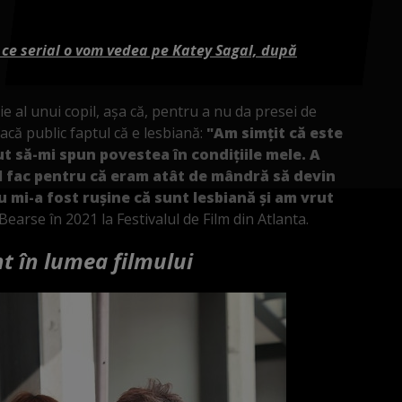
 ce serial o vom vedea pe Katey Sagal, după
e al unui copil, așa că, pentru a nu da presei de
 facă public faptul că e lesbiană:
"Am simțit că este
t să-mi spun povestea în condițiile mele. A
-l fac pentru că eram atât de mândră să devin
u mi-a fost rușine că sunt lesbiană și am vrut
 Bearse în 2021 la Festivalul de Film din Atlanta.
t în lumea filmului