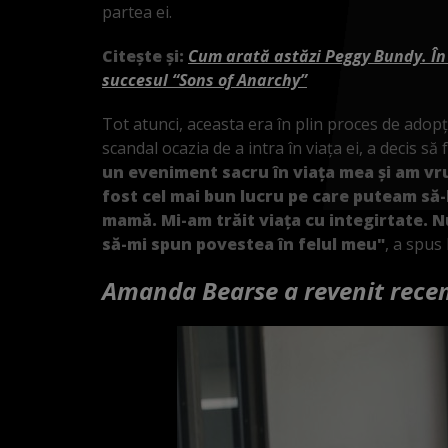
partea ei.
Citește și:
Cum arată astăzi Peggy Bundy. În
succesul “Sons of Anarchy”
Tot atunci, aceasta era în plin proces de adopți
scandal ocazia de a intra în viața ei, a decis să
un eveniment sacru în viața mea și am vru
fost cel mai bun lucru pe care puteam să
mamă. Mi-am trăit viața cu integirtate. N
să-mi spun povestea în felul meu"
, a spus
Amanda Bearse a revenit recen