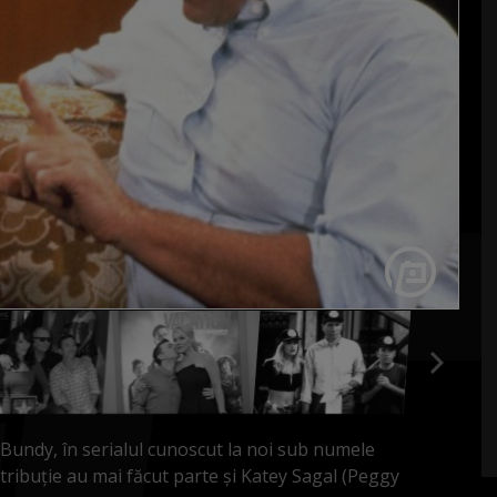
Al Bundy, în serialul cunoscut la noi sub numele
tribuție au mai făcut parte și Katey Sagal (Peggy