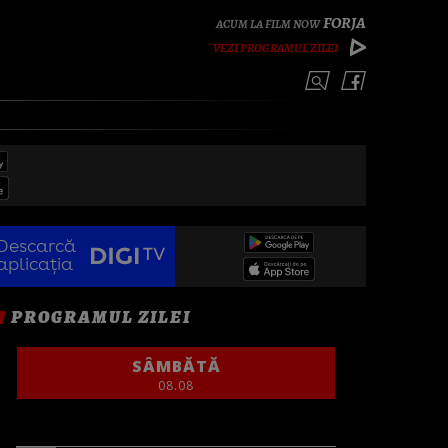
FORJA
VEZI PROGRAMUL ZILEI
Descarcă
aplicația
PROGRAMUL ZILEI
SÂMBĂTĂ
08.08