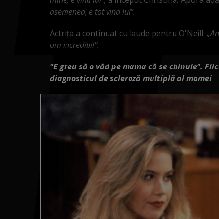
asemenea, e tot vina lui”.
Actrița a continuat cu laude pentru O'Neill:
„An
om incredibil”.
"E greu să o văd pe mama că se chinuie". Fii
diagnosticul de scleroză multiplă al mamei