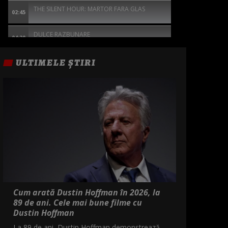
THE SILENT HOUR: MARTOR FARA GLAS
02:45
DULCE RAZBUNARE
04:20
ULTIMELE ȘTIRI
Cum arată Dustin Hoffman în 2026, la
89 de ani. Cele mai bune filme cu
Dustin Hoffman
La 89 de ani, Dustin Hoffman demonstrează