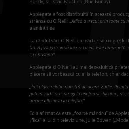
Bundy) și David Faustino (Bud Bundy).
Applegate a fost distribuită în această producț
strânsă cu O'Neill:
„Adică a trecut prin toate cu 
a amintit ea.
La rândul său, O'Neill i-a mărturisit co-gazdei
Da. A fost grozav să lucrez cu ea. Este amuzantă. 
cu Christina”.
Applegate și O'Neill au mai dezvăluit că prieteni
plăcere să vorbească cu el la telefon, chiar dac
„Îmi place relația noastră de acum, Eddie. Relația
putem vorbi ore întregi la telefon și chicotim, di
oricine altcineva la telefon.”
Ed a afirmat că este „foarte mândru” de Apple
„fiică” a lui din televiziune, Julie Bowen („Mode