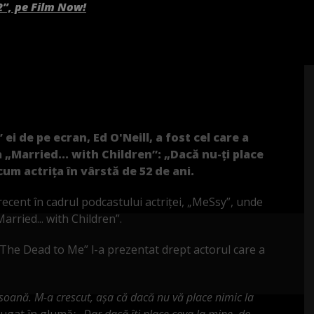
2”, pe Film Now!
ei de pe ecran, Ed O'Neill, a fost cel care a
ma „Married... with Children”: „Dacă nu-ți place
cum actrița în vârstă de 52 de ani.
 recent în cadrul podcastului actriței, „MeSsy”, unde
arried... with Children”.
 „The Dead to Me” l-a prezentat drept actorul care a
soană. M-a crescut, așa că dacă nu vă place nimic la
ăugat în glumă
: „Dar dacă îți place ceva la mine, de