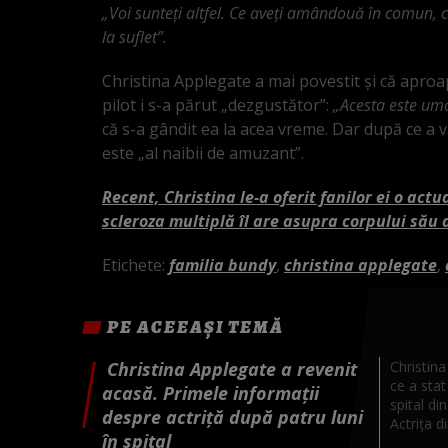
„Voi sunteți altfel. Ce aveți amândouă în comun, ce
la suflet”.
Christina Applegate a mai povestit și că aproa
pilot i s-a părut „dezgustător”:
„Acesta este umo
că s-a gândit ea la acea vreme. Dar după ce a 
este „al naibii de amuzant”.
Recent, Christina le-a oferit fanilor ei o ac
scleroza multiplă îl are asupra corpului său d
Etichete:
familia bundy
,
christina applegate
,
PE ACEEAȘI TEMĂ
Christina Applegate a revenit
Christin
ce a stat
acasă. Primele informații
spital d
despre actriță după patru luni
Actrița din
în spital