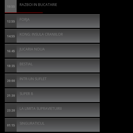
RAZBOI IN BUCATARIE
10:55
FORJA
12:55
KONG: INSULA CRANIILOR
14:55
JUCARIA NOUA
16:45
BESTIAL
18:35
INTR-UN SUFLET
20:00
SUPER 8
21:30
LA LIMITA SUPRAVIETUIRII
23:20
SINGURATICUL
01:15