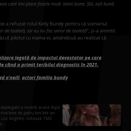
va care îmi place foarte mult: inimi bune. Știi, ești bună
pe a refuzat rolul Kelly Bundy pentru că scenariul
r de toaletă, iar eu nu fac umor de toaletă”
, și-a amintit
văzut pilotul cu mama ei, amândouă au realizat că
tualizare legată de impactul devastator pe care
e când a primit teribilul diagnostic în 2021.
ed o'neill
,
actori familia bundy
a Applegate a revenit acasă după
 mai bine de patru luni într-un
in Los Angeles, notează TMZ.
...