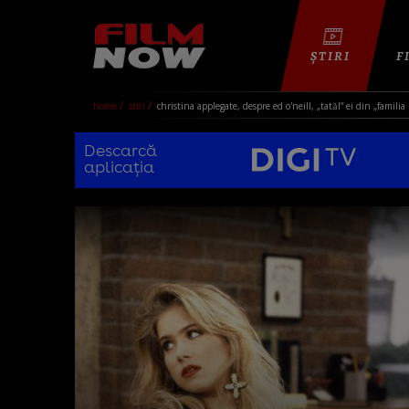
ȘTIRI
F
home
stiri
christina applegate, despre ed o'neill, „tatăl” ei din „famili
Descarcă
aplicația