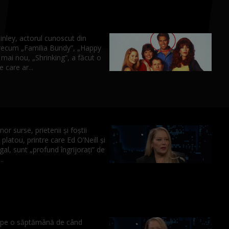
nley, actorul cunoscut din
precum „Familia Bundy”, „Happy
 mai nou, „Shrinking”, a făcut o
e care ar...
nor surse, prietenii și foștii
 platou, printre care Ed O’Neill și
al, sunt „profund îngrijorați” de
..
pe o săptămână de când