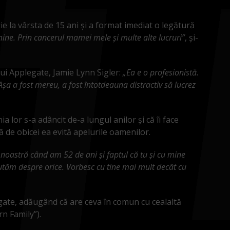
ie la vârsta de 15 ani și a format imediat o legătură
mine. Prin cancerul mamei mele și multe alte lucruri”
, și-
 lui Applegate, Jamie Lynn Sigler:
„Ea e o profesionistă.
Așa a fost mereu, a fost întotdeauna distractiv să lucrez
a lor s-a adâncit de-a lungul anilor și că îi face
ă de obicei ea evită apelurile oamenilor.
 noastră când am 52 de ani și faptul că tu și cu mine
scutăm despre orice. Vorbesc cu tine mai mult decât cu
gate, adăugând că are ceva în comun cu cealaltă
rn Family”).