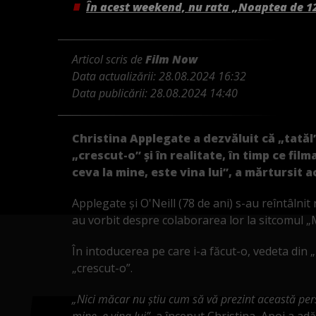
În acest weekend, nu rata „Noaptea de 1
Articol scris de
Film Now
Data actualizării:
28.08.2024 16:32
Data publicării:
28.08.2024 14:40
Christina Applegate a dezvăluit că „tatăl” 
„crescut-o” și în realitate, în timp ce fil
ceva la mine, este vina lui”, a mărtursit a
Applegate și O'Neill (78 de ani) s-au reîntâlnit
au vorbit despre colaborarea lor la sitcomul „M
În intoducerea pe care i-a făcut-o, vedeta din
„crescut-o”.
„Nici măcar nu știu cum să vă prezint această per
mine, e vina lui”,
a început Christina
.
Apoi a ad