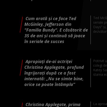
Cum arată și ce face Ted
Ted McGi
seriale 
McGinley, Jefferson din
Days” și,
"Familia Bundy". E căsătorit de
dezvăluir
35 de ani și continuă să joace
în seriale de succes
Apropiați de-ai actriței
Potrivit u
colegi de
Christina Applegate, profund
Katey Sag
îngrijorați după ce a fost
starea ei.
internată: „Nu se simte bine,
orice se poate întâmpla”
Christina Applegate, prima
La aproa