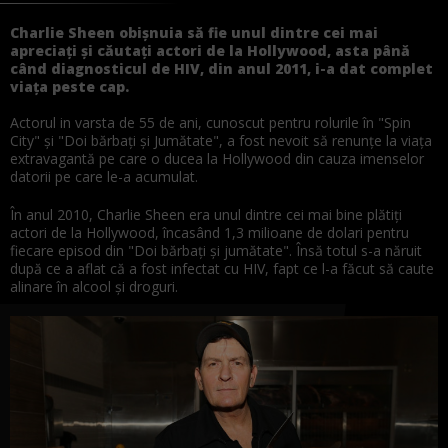
Charlie Sheen
obișnuia
să
fie unul dintre cei
mai
apreciați
și
căutați
actori de
la
Hollywood,
asta
până
când
diagnosticul de HIV, din anul 2011, i-a dat complet
viața
peste
cap.
Actorul in varsta de 55 de ani, cunoscut pentru rolurile
în
"Spin
City"
și
"Doi
bărbați
și
Jumătate
", a fost nevoit
să
renunțe
la
viața
extravagantă
pe care o ducea
la
Hollywood din
cauza
imenselor
datorii pe care le-a acumulat.
În
anul 2010, Charlie Sheen
era
unul dintre cei
mai
bine
plătiți
actori de
la
Hollywood,
încasând
1,3 milioane de dolari pentru
fiecare episod din "Doi
bărbați
și
jumătate
".
Însă
totul s-a
năruit
după
ce a aflat c
ă
a fost infectat cu HIV, fapt ce l-a
făcut
să
caute
alinare
în
alcool
și
droguri.