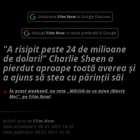
Urmărește
Film Now
în Google Discover
Adaugă
Film Now
ca sursă preferată în Google
"A risipit peste 24 de milioane
de dolari!" Charlie Sheen a
pierdut aproape toată averea și
a ajuns să stea cu părinții săi
În acest weekend, nu rata „Mărită-te cu mine (Marry
Me)”, pe Film Now!
Articol scris de
Film Now
Data actualizării:
06.01.2021 16:20
Data publicării:
06.01.2021 16:16