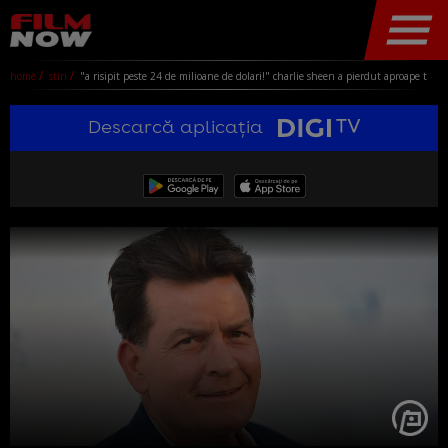
home
stiri
"a risipit peste 24 de milioane de dolari!" charlie sheen a pierdut aproape toată averea și a ajuns să stea cu părinții săi
Descarcă aplicația