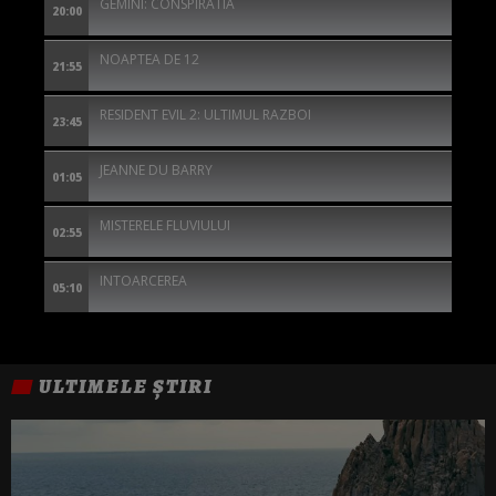
GEMINI: CONSPIRATIA
20:00
NOAPTEA DE 12
21:55
RESIDENT EVIL 2: ULTIMUL RAZBOI
23:45
JEANNE DU BARRY
01:05
MISTERELE FLUVIULUI
02:55
INTOARCEREA
05:10
ULTIMELE ȘTIRI