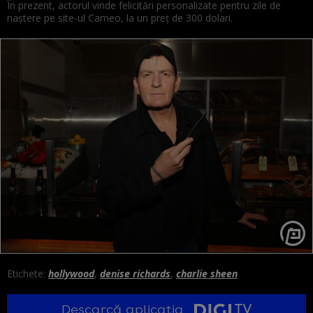
În
prezent, actorul vinde
felicitări
personalizate pentru zile de
naștere
pe
site
-ul Cameo,
la
un
preț
de 300 dolari.
Etichete:
hollywood
,
denise richards
,
charlie sheen
Descarcă aplicația