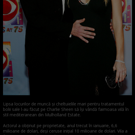
Lipsa
locurilor de
muncă
și
cheltuielile
mari
pentru tratamentul
bolii
sale
l-au
făcut
pe Charlie Sheen
să
își
vândă
faimoasa
vilă
în
stil
mediteranean din Mulholland Estate.
Actorul a obţinut pe proprietate, anul trecut în ianuarie, 6,6
milioane de dolari, deşi ceruse iniţial 10 milioane de dolari.
Vila
a