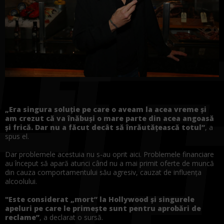
„
Era
singura
soluție
pe care o aveam
la
acea vreme
și
am crezut că
va
înăbuși o mare
parte
din acea angoasă
și
frică. Dar nu a făcut decât să înrăutățească totul”
, a
spus el.
Dar problemele acestuia nu s-au oprit aici. Problemele financiare
au
început
să
apară
atunci
când
nu a
mai
primit oferte de
muncă
din
cauza
comportamentului
său
agresiv, cauzat de
influența
alcoolului.
"Este considerat „mort”
la
Hollywood şi singurele
apeluri pe care le primeşte
sunt
pentru aprobări de
reclame”
, a declarat o
sursă
.