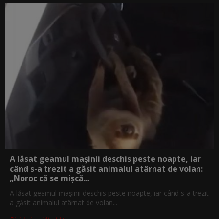
A lăsat geamul mașinii deschis peste noapte, iar
când s-a trezit a găsit animalul atârnat de volan:
„Noroc că se mișcă...
A lăsat geamul mașinii deschis peste noapte, iar când s-a trezit
a găsit animalul atârnat de volan...