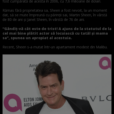
fost
cumpărată
de acesta
în
2006, cu 7,6 milioane de dolari.
Rămas
fără
proprietatea
sa
, Sheen a fost nevoit,
la
un moment
dat,
să
se mute
împreună
cu
părinții
sai
, Martin Sheen,
în
vârstă
de 80 de ani
și
Janet Sheen,
în
vârstă
de 76 de ani.
“Gândiţ-vă cât este de trist! A ajuns de
la
statutul
de
la
cel
mai
bine plătit actor să locuiască cu tatăl şi
mama
sa
", spunea un apropiat al acestuia.
Recent, Sheen s-a mutat într-un apartament modest din Malibu.