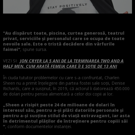
"Au dispărut toate,
piscina
, curtea generosă, teatrul
privat, serviciile şi personalul care se
ocupa
de toate
nevoile
sale
. Este o tristă
decădere
din vârfurile
faimei"
, spune
sursa
.
VEZI SI:
JON CRYER LA 5 ANI DE LA TERMINAREA TWO AND A
HALF MEN. CUM ARATĂ FEMEIA CARE ÎI E SOȚIE DE 13 ANI
În
ciuda
tututor problemelor cu care s-a confruntat, Charlen
Sheen nu a primit
înțelegere
din
partea
fostei
sale
soții
, Denise
Richards, care a susţinut, în 2019, că actorul îi datorează 450.000
de dolari pentru pensia alimentară a celor doi copii ai lor.
„Sheen a risipit
peste
24 de milioane de dolari în
interesul său, pentru a-şi plăti datoriile personale şi
pentru a-şi susţine stilul de viaţă extravagant, iar
asta
în detrimentul plăţilor de întreţinere pentru copiii săi
”
, conform documentelor instanţei.