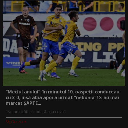
”Meciul anului”: în minutul 10, oaspeții conduceau
cu 3-0, însă abia apoi a urmat ”nebunia”! S-au mai
marcat ȘAPTE...
”Nu am trăit niciodată așa ceva”.
DigiSport.ro