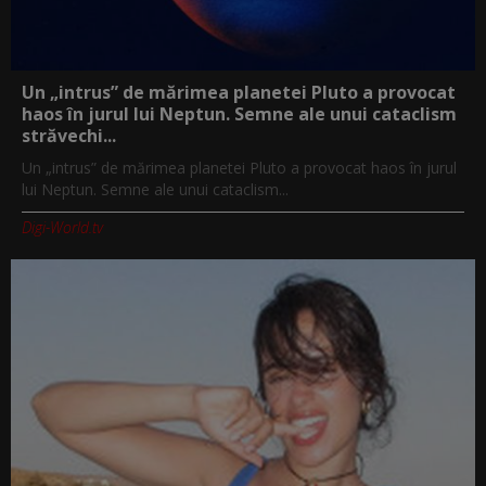
Un „intrus” de mărimea planetei Pluto a provocat
haos în jurul lui Neptun. Semne ale unui cataclism
străvechi...
Un „intrus” de mărimea planetei Pluto a provocat haos în jurul
lui Neptun. Semne ale unui cataclism...
Digi-World.tv