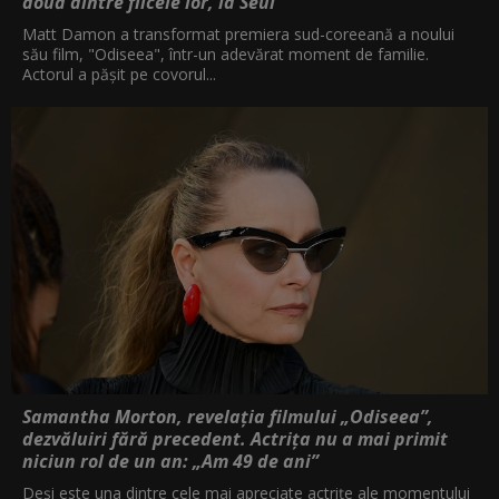
două dintre fiicele lor, la Seul
Matt Damon a transformat premiera sud-coreeană a noului
său film, "Odiseea", într-un adevărat moment de familie.
Actorul a pășit pe covorul...
Samantha Morton, revelația filmului „Odiseea”,
dezvăluiri fără precedent. Actrița nu a mai primit
niciun rol de un an: „Am 49 de ani”
Deși este una dintre cele mai apreciate actrițe ale momentului