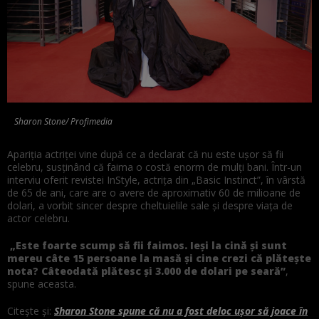
Sharon Stone/ Profimedia
Apariția actriței vine după ce a declarat că nu este ușor să fii
celebru, susținând că faima o costă enorm de mulți bani. Într-un
interviu oferit revistei InStyle, actrița din „Basic Instinct”, în vârstă
de 65 de ani, care are o avere de aproximativ 60 de milioane de
dolari, a vorbit sincer despre cheltuielile sale și despre viața de
actor celebru.
„Este foarte scump să fii faimos. Ieși la cină și sunt
mereu câte 15 persoane la masă și cine crezi că plătește
nota? Câteodată plătesc și 3.000 de dolari pe seară”
,
spune aceasta.
Citește și:
Sharon Stone spune că nu a fost deloc ușor să joace în