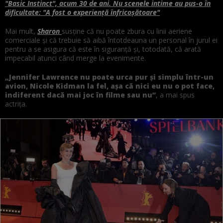
"Basic Instinct", acum 30 de ani. Nu scenele intime au pus-o în
dificultate: "A fost o experiență înfricoșătoare"
Mai mult,
Sharon
susține că nu poate zbura cu linii aeriene
comerciale și că trebuie să aibă întotdeauna un personal în jurul ei
pentru a se asigura că este în siguranță și, totodată, că arată
impecabil atunci când merge la evenimente.
„Jennifer Lawrence nu poate urca pur și simplu într-un
avion, Nicole Kidman la fel, așa că nici eu nu o pot face,
indiferent dacă mai joc în filme sau nu”
, a mai spus
actrița.