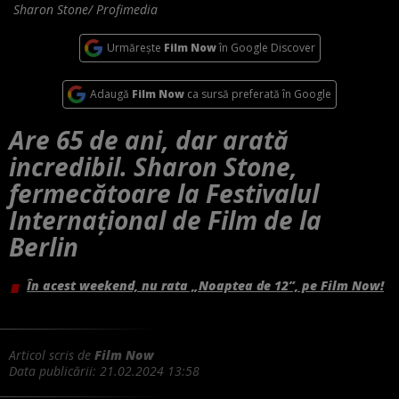
Sharon Stone/ Profimedia
Urmărește
Film Now
în Google Discover
Adaugă
Film Now
ca sursă preferată în Google
Are 65 de ani, dar arată
incredibil. Sharon Stone,
fermecătoare la Festivalul
Internațional de Film de la
Berlin
În acest weekend, nu rata „Noaptea de 12”, pe Film Now!
Articol scris de
Film Now
Data publicării:
21.02.2024 13:58