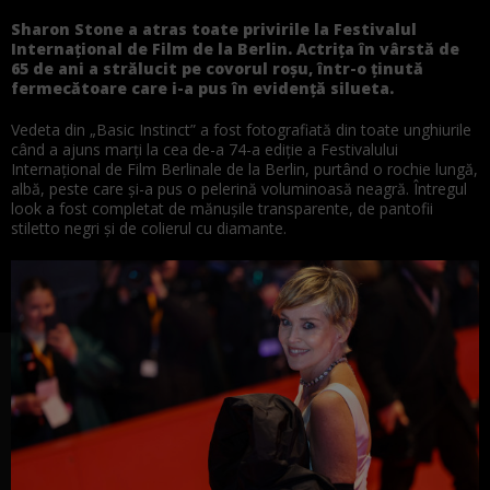
Sharon Stone a atras toate privirile la Festivalul
Internațional de Film de la Berlin. Actrița în vârstă de
65 de ani a strălucit pe covorul roșu, într-o ținută
fermecătoare care i-a pus în evidență silueta.
Vedeta din „Basic Instinct” a fost fotografiată din toate unghiurile
când a ajuns marți la cea de-a 74-a ediție a Festivalului
Internațional de Film Berlinale de la Berlin, purtând o rochie lungă,
albă, peste care și-a pus o pelerină voluminoasă neagră. Întregul
look a fost completat de mănușile transparente, de pantofii
stiletto negri și de colierul cu diamante.