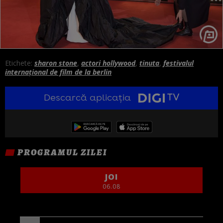
Etichete:
sharon stone
,
actori hollywood
,
tinuta
,
festivalul
internațional de film de la berlin
Descarcă aplicația
PROGRAMUL ZILEI
JOI
06.08