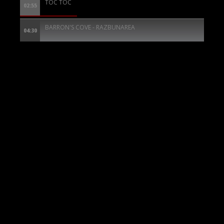
TOC TOC
02:55
BARRON'S COVE - RAZBUNAREA
04:30