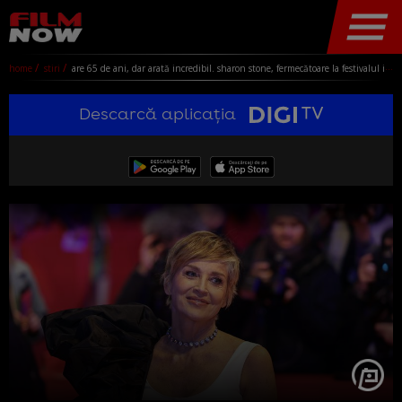
home
stiri
are 65 de ani, dar arată incredibil. sharon stone, fermecătoare la festivalul internațional de film de la berlin
Descarcă aplicația