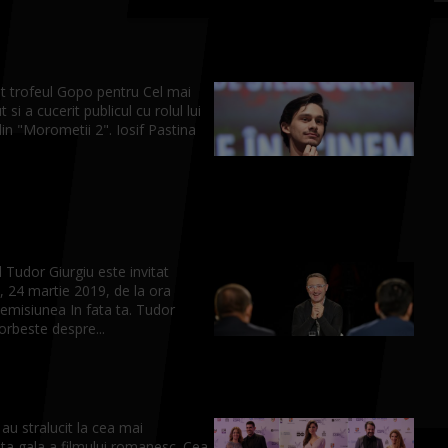
at trofeul Gopo pentru Cel mai
 si a cucerit publicul cu rolul lui
in "Morometii 2". Iosif Pastina
.
 Tudor Giurgiu este invitat
, 24 martie 2019, de la ora
 emisiunea In fata ta. Tudor
orbeste despre...
au stralucit la cea mai
ta gala a filmului romanesc. Cea