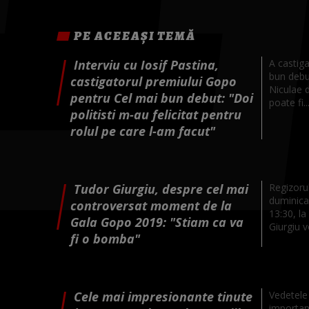
PE ACEEAȘI TEMĂ
Interviu cu Iosif Pastina,
A castig
bun debut
castigatorul premiului Gopo
Niculae d
pentru Cel mai bun debut: "Doi
poate fi..
politisti m-au felicitat pentru
rolul pe care l-am facut"
Tudor Giurgiu, despre cel mai
Regizorul
duminica
controversat moment de la
13:30, la
Gala Gopo 2019: "Stiam ca va
Giurgiu v
fi o bomba"
Cele mai impresionante tinute
Vedetele 
importan