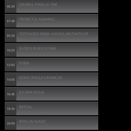
DRUMUL PANA LA TINE
06:20
PROIECTUL ALMANAC
07:40
TESTOASELE NINJA: HAOSUL MUTANTILOR
09:20
RAZBOI IN BUCATARIE
10:55
FORJA
12:55
KONG: INSULA CRANIILOR
14:55
JUCARIA NOUA
16:45
BESTIAL
18:35
INTR-UN SUFLET
20:00