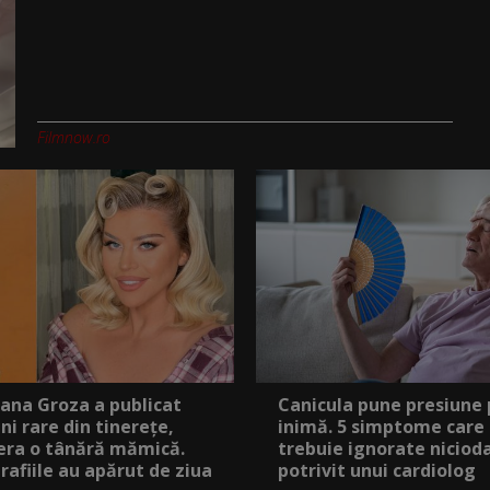
Filmnow.ro
ana Groza a publicat
Canicula pune presiune
ni rare din tinerețe,
inimă. 5 simptome care
era o tânără mămică.
trebuie ignorate niciod
rafiile au apărut de ziua
potrivit unui cardiolog