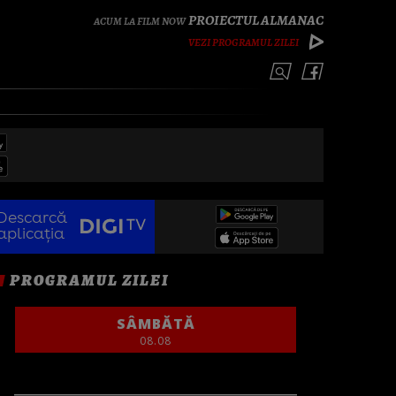
PROIECTUL ALMANAC
VEZI PROGRAMUL ZILEI
Descarcă
aplicația
PROGRAMUL ZILEI
SÂMBĂTĂ
08.08