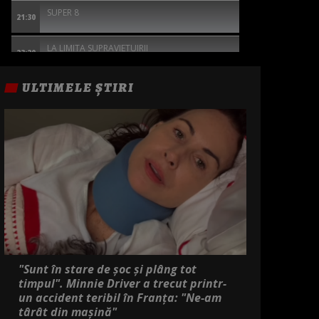
SUPER 8
21:30
LA LIMITA SUPRAVIETUIRII
23:20
SINGURATICUL
ULTIMELE ȘTIRI
01:15
THE SILENT HOUR: MARTOR FARA GLAS
02:45
DULCE RAZBUNARE
04:20
"Sunt în stare de șoc și plâng tot
timpul". Minnie Driver a trecut printr-
un accident teribil în Franța: "Ne-am
târât din mașină"