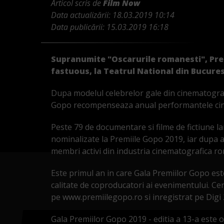
Articol scris de
Film Now
Data actualizării:
18.03.2019 10:14
Data publicării:
15.03.2019 16:18
Supranumite "Oscarurile romanesti", Prem
fastuous, la Teatrul National din Bucurest
Dupa modelul celebrelor gale din cinematogra
Gopo recompenseaza anual performantele cin
Peste 79 de documentare si filme de fictiune lan
nominalizate la Premiile Gopo 2019, iar dupa 
membri activi din industria cinematografica ro
Este primul an in care Gala Premiilor Gopo este
calitate de coproducatori ai evenimentului. Ce
pe www.premiilegopo.ro si inregistrat pe Digi 
Gala Premiilor Gopo 2019 - editia a 13-a este