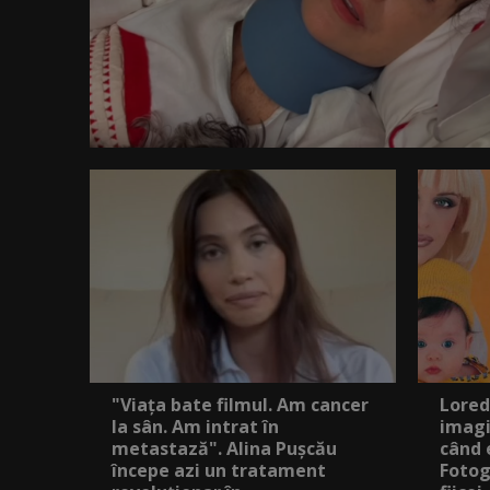
"Viața bate filmul. Am cancer
Lored
la sân. Am intrat în
imagi
metastază". Alina Pușcău
când 
începe azi un tratament
Fotog