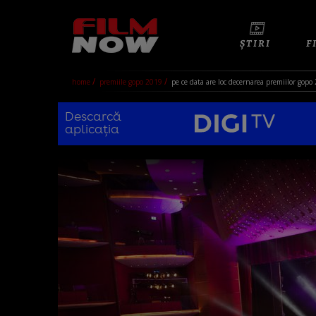
ȘTIRI
F
home
premiile gopo 2019
pe ce data are loc decernarea premiilor gopo
Descarcă
aplicația