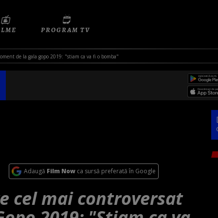
ILME
PROGRAM TV
moment de la gala gopo 2019: "stiam ca va fi o bomba"
Adaugă
Film Now
ca sursă preferată în Google
e cel mai controversat
opo 2019: "Stiam ca va