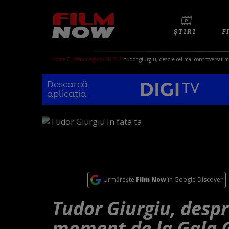
ȘTIRI
F
home
premiile gopo 2019
tudor giurgiu, despre cel mai controversat 
Descarcă
aplicația
Urmărește
Film Now
în Google Discover
Tudor Giurgiu, despr
moment de la Gala G