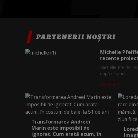
PARTENERII NOȘTRI
Michelle Pfeiff
recente proiect
Michelle Pfeiffer a
după ce anul...
Filmnow.ro
Transformarea Andreei
Marin este imposibil de
Lored
ignorat. Cum arată acum, în
imagi