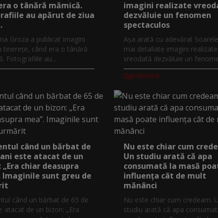
era o tânără mămică.
imagini realizate vreod
rafiile au apărut de ziua
dezvăluie un fenomen
.
spectaculos
na Groza a publicat imagini
Așa arată cu adevărat Soarele
n tinerețe, când era o tânără
mai detaliate imagini realizate
 Fotografiile au...
vreodată dezvăluie un fenomen
Digi-World.tv
tul când un bărbat de
Nu este chiar cum cred
 ani este atacat de un
Un studiu arată că apa
: „Era chiar deasupra
consumată la masă poa
 Imaginile sunt greu de
influența cât de mult
it
mănânci
ul când un bărbat de 65 de
Nu este chiar cum credeam. 
e atacat de un bizon: „Era
studiu arată că apa consumat