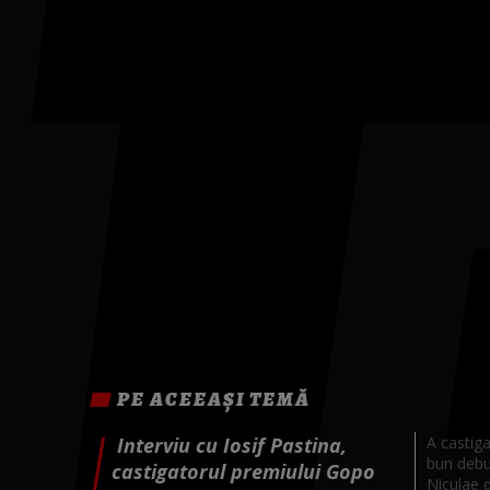
PE ACEEAȘI TEMĂ
Interviu cu Iosif Pastina,
A castig
bun debut
castigatorul premiului Gopo
Niculae d