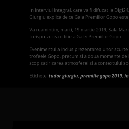
In interviul integral, care va fi difuzat la Digi
Giurgiu explica de ce Gala Premiilor Gopo este
Va reamintim, marti, 19 martie 2019, Sala Mare
treisprezecea editie a Galei Premiilor Gopo.
Evenimentul a inclus prezentarea unor scurte f
trofeele Gopo, precum si a doua momente de 
scop satirizarea atmosferei si a contextului soc
Etichete:
tudor giurgiu
,
premiile gopo 2019
,
in