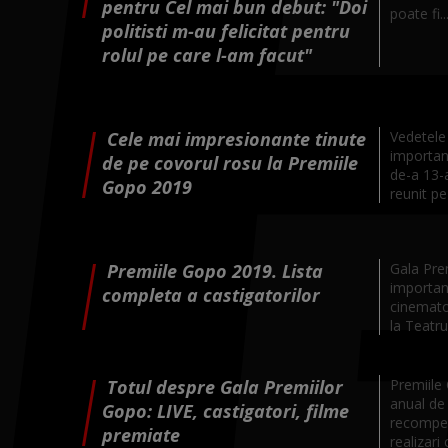
pentru Cel mai bun debut: "Doi
poate fi..
politisti m-au felicitat pentru
rolul pe care l-am facut"
Cele mai impresionante tinute
Vedetele 
importan
de pe covorul rosu la Premiile
de-a 13-a
Gopo 2019
reunit pe
Premiile Gopo 2019. Lista
Gala Pre
importan
completa a castigatorilor
cinemato
la Teatru
Totul despre Gala Premiilor
Premiile
anual de 
Gopo: LIVE, castigatori, filme
recompen
premiate
realizari