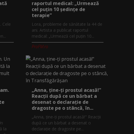
ată
raportul medical: „Urmează
cel puțin 10 ședințe de
terapie”
. Cele
Lora, probleme de sănătate la 44 de
ani. Artista a publicat raportul
...
medical: „Urmează cel puțin 10...
ProFM.ro
eam.
„Anna, ţine-ţi prostul acasă!"
Reacţii după ce un bărbat a
te
desenat o declaraţie de
dragoste pe o stâncă, în...
„Anna, ţine-ţi prostul acasă!" Reacţii
Un
după ce un bărbat a desenat o
ă la
declaraţie de dragoste pe...