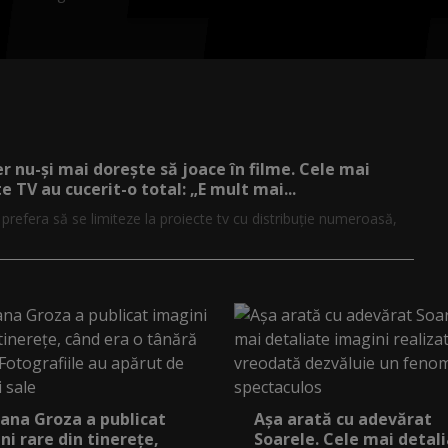
er nu-și mai dorește să joace în filme. Cele mai
e TV au cucerit-o total: „E mult mai...
r prefera să se limiteze la proiecte tv cu distribuție numeroasă,
ana Groza a publicat
Așa arată cu adevărat
ni rare din tinerețe,
Soarele. Cele mai detal