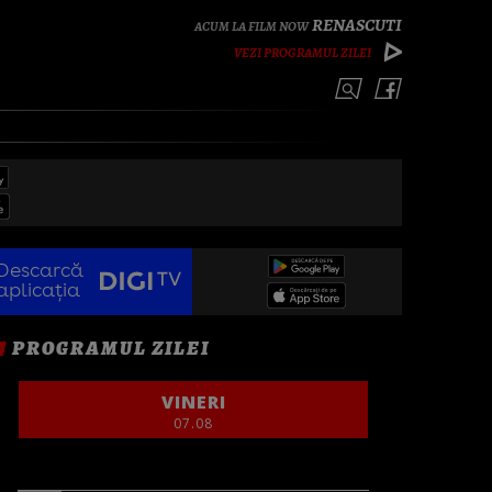
RENASCUTI
VEZI PROGRAMUL ZILEI
Descarcă
aplicația
PROGRAMUL ZILEI
VINERI
07.08