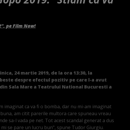
2”, pe Film Now!
ica, 24 martie 2019, de la ora 13:30, la
beste despre efectul pozitiv pe care l-a avut
in Sala Mare a Teatrului National Bucuresti a
am imaginat ca va fi o bomba, dar nu mi-am imaginat
a buna, am citit parerile multora care spuneau vreau
unde sa-l vada pe net. Tot acest scandal generat a dus
ta mi se pare un lucru bun", spune Tudor Giurgiu.