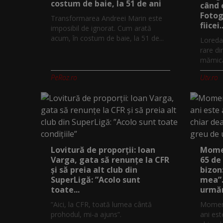
costum de baie, la 51 de ani
când 
Fotog
Transformarea Andreei Marin este
fiicei..
imposibil de ignorat. Cum arată
acum, în costum de baie, la 51 de...
Loreda
rare di
mămică.
PeRoz.ro
Utv.ro
Lovitură de proporții: Ioan
Momen
Varga, gata să renunțe la CFR
65 de
și să preia alt club din
bizon
SuperLigă: ”Acolo sunt
mea”.
toate...
urmăr
”Aici, la CFR, toată lumea cântă
Moment
prohodul, mi-a ajuns”.
ani est