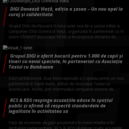
DIGI Donează Viață, ediția a șasea – Un nou apel la
curaj și solidaritate
Grupul DIGI desfășoară în luna iunie cea de-a șasea ediție a
campaniei DIGI Donează Viață, organizată în parteneriat cu N-
avem SÂNGE?! (Asociația HEM) și încurajează donarea de...
Grupul DIGI a oferit bucurii pentru 1.000 de copii și
tineri cu nevoi speciale, în parteneriat cu Asociația
Taxiul cu Bomboane
DIGI sărbătorește Ziua Internațională a Copilului printr-un nou
parteneriat în fapte bune, alături de Asociația Taxiul cu
Bomboane. Astfel, prin intermediul campaniei interne de...
RCS & RDS respinge acuzațiile aduse în spațiul
public și afirmă că respectă standardele de
legalitate în activitatea sa
Față de recentele alegații prezentate în mass-media și în
dezbateri parlamentare, RCS & RDS respinge toate acuzațiile