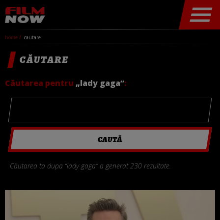
home
cautare
CĂUTARE
Căutarea pentru
„lady gaga”
:
Căutarea ta dupa “lady gaga” a generat 230 rezultate.