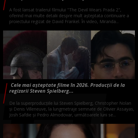
A fost lansat trailerul filmului "The Devil Wears Prada 2",
oferind mai multe detalii despre mult aşteptata continuare a
proiectului regizat de David Frankel. În video, Miranda...
Cele mai aşteptate filme în 2026. Producții de la
regizorii Steven Spielberg...
De la superproducţiile lui Steven Spielberg, Christopher Nolan
şi Denis Villeneuve, la lungmetraje semnate de Olivier Assayas,
Josh Safdie şi Pedro Almodovar, următoarele luni se...