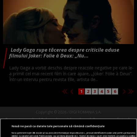
Lady Gaga rupe tăcerea despre criticile aduse
filmului Joker: Folie à Deux: „Nu...
Lady Gaga a vorbit deschis despre reacțiile negative pe care le-
a primit cel mai recent film în care apare, „Joker: Folie à Deux”.
Într-un interviu pentru revista Elle, artista de...
1
2
3
4
5
6
Copyright © 2026 / DIGI ROMANIA S.A.
Termeni si conditii
Politica de confidentialitate
Gestionați preferințele
Nouă ne pasă ca datele tale personale să rămână confidențiale
Comunicate de presă
Abonare Digi TV
Contact/Info
Codul etic
Noi și partenerii noștri
30
stocăm și/sau accesăm informații pe dispozitivul dvs., precum identificatorii cookie unici pentru prelucrarea
datelor cu caracter personal. Puteți accepta sau gestiona alegerile dvs. făcând clic mai jos sau în orice moment, pe pagina cu politica