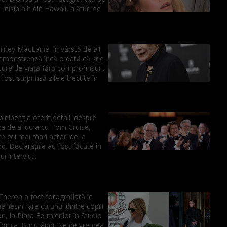
u nisip alb din Hawaii, alături de
hirley MacLaine, în vârstă de 91
demonstrează încă o dată că știe
cure de viață fără compromisuri.
fost surprinsă zilele trecute în
ielberg a oferit detalii despre
ța de a lucra cu Tom Cruise,
re cei mai mari actori de la
. Declarațiile au fost făcute în
i interviu...
Theron a fost fotografiată în
i ieșiri rare cu unul dintre copiii
on, la Piața Fermierilor în Studio
lifornia. Bucurându-se de vremea