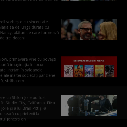
ell vorbește cu sinceritate
lația sa de lungă durată cu
, Nancy, alături de care formează
de trei decenii.
Now, primăvara vine cu povești
poartă imaginația în locuri
te: intrăm în saloanele
te ale înaltei societăți pariziene
50, străbatem...
are cu Shiloh Jolie au fost
 în Studio City, California. Fiica
Jolie și a lui Brad Pitt și-a
o seară cu prietenii la
tul Jones's on...