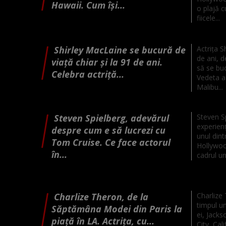
Hawaii. Cum își...
o plajă c
fiicele...
Shirley MacLaine se bucură de
Actrița S
de ani, 
viață chiar și la 91 de ani.
să se bu
Celebra actriță...
Vedeta a 
Malibu...
Steven Spielberg, adevărul
Steven Sp
experien
despre cum e să lucrezi cu
unul dint
Tom Cruise. Ce face actorul
Hollywood
în...
cadrul unu
Charlize Theron, de la
Charlize 
timpul une
Săptămâna Modei din Paris la
ei, Jacks
piață în LA. Actrița, cu...
City, Ca