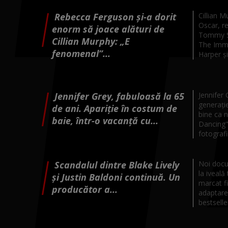
Rebecca Ferguson și-a dorit
Cillian M
Oscar, re
enorm să joace alături de
Tommy Sh
Cillian Murphy: „E
The Immo
fenomenal”...
Harper şi 
Jennifer Grey, fabuloasă la 65
Jennifer 
generație
de ani. Apariție în costum de
bine ca n
baie, într-o vacanță cu...
Dancing" 
fotografii.
Scandalul dintre Blake Lively
Noi docu
la iveală
și Justin Baldoni continuă. Un
marcat fi
producător a...
adaptare
bestselle