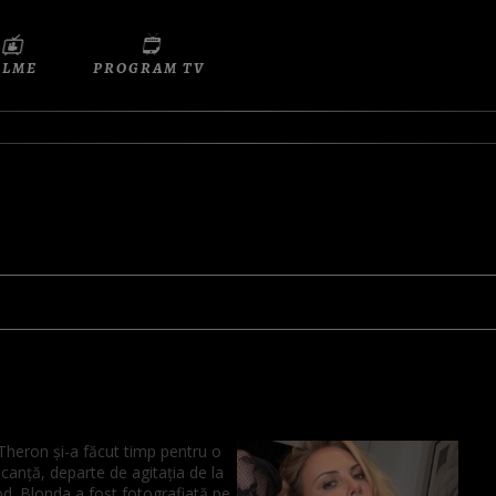
ILME
PROGRAM TV
Theron și-a făcut timp pentru o
canță, departe de agitația de la
d. Blonda a fost fotografiată pe