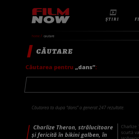
ȘTIRI
F
home
cautare
CĂUTARE
Căutarea pentru
„dans”
:
Căutarea ta dupa “dans” a generat 247 rezultate.
Charlize Theron, strălucitoare
Charlize 
scurtă va
și fericită în bikini galben, în
Hollywoo