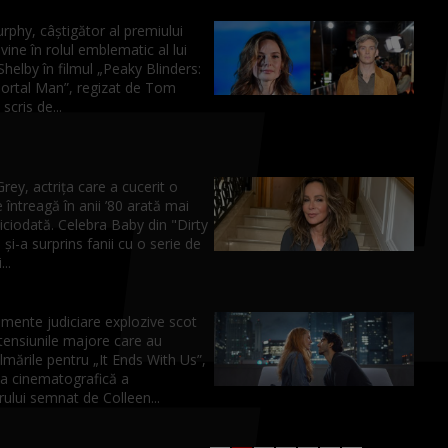
urphy, câştigător al premiului
vine în rolul emblematic al lui
elby în filmul „Peaky Blinders:
rtal Man”, regizat de Tom
scris de...
Grey, actrița care a cucerit o
 întreagă în anii ’80 arată mai
iciodată. Celebra Baby din "Dirty
și-a surprins fanii cu o serie de
..
mente judiciare explozive scot
 tensiunile majore care au
lmările pentru „It Ends With Us”,
a cinematografică a
rului semnat de Colleen...