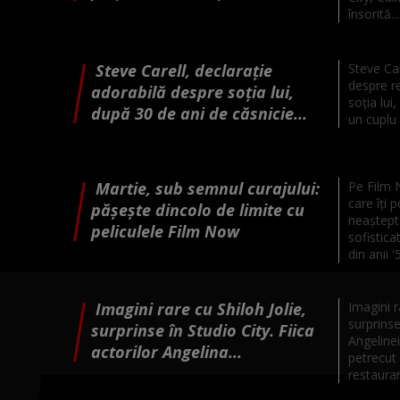
însorită...
Steve Carell, declarație
Steve Car
despre re
adorabilă despre soția lui,
soția lui
după 30 de ani de căsnicie...
un cuplu 
Martie, sub semnul curajului:
Pe Film 
care îți 
pășește dincolo de limite cu
neaștepta
peliculele Film Now
sofistica
din anii '
Imagini rare cu Shiloh Jolie,
Imagini r
surprinse
surprinse în Studio City. Fiica
Angelinei 
actorilor Angelina...
petrecut 
restauran