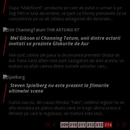
Dupa “Maleficent”, productie pe care ati putut-o urmari si pe
Digi Film in luna decembrie, se pare ca Disney planuieste sa se
concentreze pe un alt celebru antagonist din desenele...
Mel Gibson si Channing Tatum, unii dintre actorii
invitati sa prezinte Globurile de Aur
Mai sunt cateva zile pana la decernarea premiilor Globul de
Aur. Pana cand aflam cine sunt castigatorii de anul acesta, va
invitam sa aflati cateva dintre numele actorilor care...
Steven Spielberg nu este prezent la filmarile
ultimelor scene
Curios sau nu, din cauza filmului "Falci", celebrul regizor nu se
afla niciodata pe platou atunci cand se trage ultima scena a
filmelor pe care le regizeaza. Iar motivul este unul...
309
310
311
312
313
314