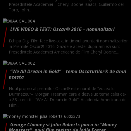
Presedintele Academiei – Cheryl Boone Isaacs, Guillermo del
Toro, John...
LIVE VIDEO & TEXT: Oscar® 2016 – nominalizari
Echipa Digi Film face live-text in timpul anuntarii nominalizarilor
la Premiile Oscar® 2016. Gazdele acestei dupa-amiezi sunt
Presedintele Academiei Americane de Film Cheryl Boone...
“We All Dream in Gold” – tema Oscarurilor® de anul
acesta
Noul promo al premiilor Oscar® este narat de “vocea lui
Dumnezeu”– Morgan Freeman care a dezvaluit tema celei de-
a 88-a editii – “We All Dream in Gold”. Academia Americana de
Film...
George Clooney si Julia Roberts joaca in “Money
Monsters”, noul film regizat de Jodie Foster