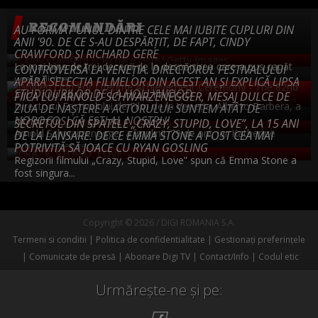
RECOMANDĂRI
AU FORMAT UNUL DINTRE CELE MAI IUBITE CUPLURI DIN
ANII '90. DE CE S-AU DESPĂRȚIT, DE FAPT, CINDY
CRAWFORD ȘI RICHARD GERE
La mai bine de trei decenii de la despărțirea care a pus capăt
CONTROVERSĂ LA VENEȚIA. DIRECTORUL FESTIVALULUI
uneia dintre...
APĂRĂ SELECȚIA FILMELOR DIN ACEST AN ȘI EXPLICĂ LIPSA
STUDIOURILOR DE LA HOLLYWOOD
FIICA LUI ARNOLD SCHWARZENEGGER, MESAJ DULCE DE
Directorul Festivalului de Film de la Veneţia, Alberto Barbera, a
ZIUA DE NAȘTERE A ACTORULUI: SUNTEM ATÂT DE
apărat joi...
NOROCOȘI CĂ EȘTI AL NOSTRU!
SECRETUL DIN SPATELE „CRAZY, STUPID, LOVE”, LA 15 ANI
Arnold Schwarzenegger a împlinit 79 de ani, iar Katherine
DE LA LANSARE. DE CE EMMA STONE A FOST CEA MAI
Schwarzenegger a...
POTRIVITĂ SĂ JOACE CU RYAN GOSLING
Regizorii filmului „Crazy, Stupid, Love” spun că Emma Stone a
fost singura...
Copyright © 2026 / DIGI ROMANIA S.A.
Termeni si conditii
Politica de confidentialitate
Gestionați preferințele
Comunicate de presă
Abonare Digi TV
Contact/Info
Codul etic
Urmărește-ne și pe: