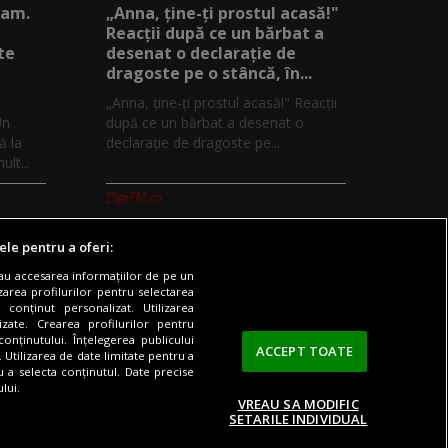
eam.
„Anna, ţine-ţi prostul acasă!"
Reacţii după ce un bărbat a
te
desenat o declaraţie de
dragoste pe o stâncă, în...
„Anna, ţine-ţi prostul acasă!" Reacţii
Un
după ce un bărbat a desenat o
ă la
declaraţie de dragoste pe...
lt...
DigiFM.ro
ele pentru a oferi:
sau accesarea informațiilor de pe un
zarea profilurilor pentru selectarea
 conținut personalizat. Utilizarea
Digi TV
Contact/Info
Codul etic
lizate. Crearea profilurilor pentru
onținutului. Înțelegerea publicului
ACCEPT TOATE
. Utilizarea de date limitate pentru a
ru a selecta conținutul. Date precise
lui.
VREAU SA MODIFIC
SETARILE INDIVIDUAL