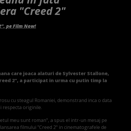
iera "Creed 2"
2”, pe Film Now!
ana care joaca alaturi de Sylvester Stallone,
eed 2", a participat in urma cu putin timp la
l rosu cu steagul Romaniei, demonstrand inca o data
si respecta originile.
ufletul meu sunt roman", a spus el intr-un mesaj pe
e lansarea filmului "Creed 2" in cinematografele de