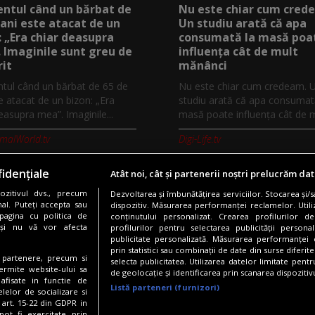
tul când un bărbat de
Nu este chiar cum cred
 ani este atacat de un
Un studiu arată că apa
: „Era chiar deasupra
consumată la masă poa
 Imaginile sunt greu de
influența cât de mult
it
mănânci
ul când un bărbat de 65 de
Nu este chiar cum credeam. 
e atacat de un bizon: „Era
studiu arată că apa consumat
easupra mea”. Imaginile...
masă poate influența cât de mu
imalWorld.tv
Digi-Life.tv
idențiale
Atât noi, cât și partenerii noștri prelucrăm dat
zitivul dvs., precum
Dezvoltarea și îmbunătățirea serviciilor. Stocarea și/
Copyright © 2026 / DIGI ROMANIA S.A.
al. Puteți accepta sau
dispozitiv. Măsurarea performanței reclamelor. Utili
pagina cu politica de
conținutului personalizat. Crearea profilurilor de
nfidentialitate
Gestionați preferințele
Comunicate de presă
Abonare 
i și nu vă vor afecta
profilurilor pentru selectarea publicității persona
publicitate personalizată. Măsurarea performanței c
prin statistici sau combinații de date din surse diferite
te partenere, precum si
selecta publicitatea. Utilizarea datelor limitate pent
Urmărește-ne și pe:
ermite website-ului sa
de geolocație și identificarea prin scanarea dispozitivu
 afisate in functie de
Listă parteneri (furnizori)
elelor de socializare si
 art. 15-22 din GDPR in
pot fi exercitate prin