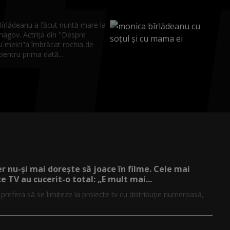
îrlădeanu a făcut nuntă mare la
nagov. Actrița din "Despre
i melci"a îmbrăcat rochia de
entru prima dată...
er nu-și mai dorește să joace în filme. Cele mai
e TV au cucerit-o total: „E mult mai...
r prefera să se limiteze la proiecte tv cu distribuție numeroasă,