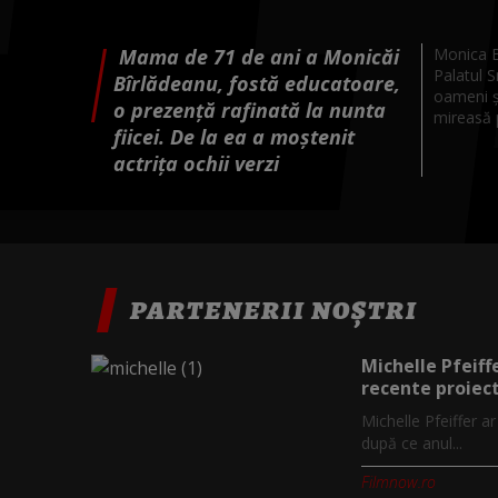
Mama de 71 de ani a Monicăi
Monica B
Palatul S
Bîrlădeanu, fostă educatoare,
oameni ș
o prezență rafinată la nunta
mireasă p
fiicei. De la ea a moștenit
actrița ochii verzi
PARTENERII NOȘTRI
Michelle Pfeiff
recente proiect
Michelle Pfeiffer a
după ce anul...
Filmnow.ro