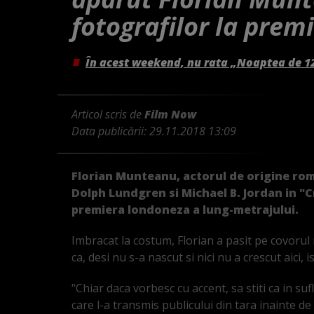
fotografilor la prem
În acest weekend, nu rata „Noaptea de 1
Articol scris de
Film Now
Data publicării:
29.11.2018 13:09
Florian Munteanu, actorul de origine rom
Dolph Lundgren si Michael B. Jordan in "Cr
premiera londoneza a lung-metrajului.
Imbracat la costum, Florian a pasit pe covoru
ca, desi nu s-a nascut si nici nu a crescut aici, i
"Chiar daca vorbesc cu accent, sa stiti ca in s
care l-a transmis publicului din tara inainte d