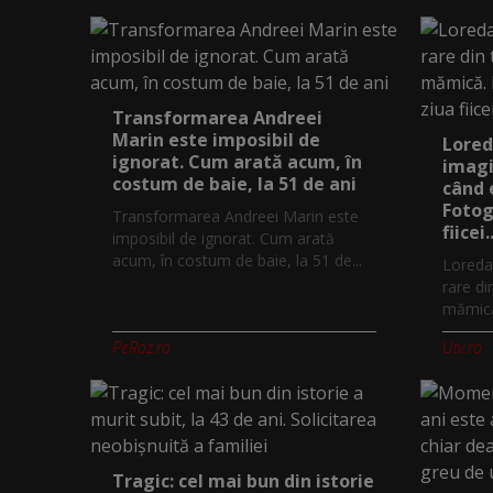
Transformarea Andreei
Marin este imposibil de
Lored
ignorat. Cum arată acum, în
imagi
costum de baie, la 51 de ani
când 
Fotog
Transformarea Andreei Marin este
fiicei..
imposibil de ignorat. Cum arată
acum, în costum de baie, la 51 de...
Loreda
rare di
mămică.
PeRoz.ro
Utv.ro
Tragic: cel mai bun din istorie