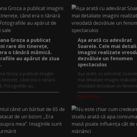
ana Groza a publicat
Așa arată cu adevărat
ni rare din tinerețe,
Soarele. Cele mai detal
era o tânără mămică.
imagini realizate vreod
rafiile au apărut de ziua
dezvăluie un fenomen
.
spectaculos
na Groza a publicat imagini
Așa arată cu adevărat Soarele
n tinerețe, când era o tânără
mai detaliate imagini realizate
 Fotografiile au...
vreodată dezvăluie un fenomen
Digi-World.tv