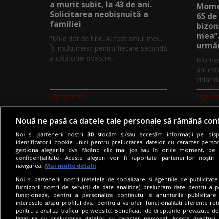
a murit subit, la 43 de ani.
Momen
Solicitarea neobișnuită a
65 de
familiei
bizon
mea”.
”Mi-e dor de tine. Ai fost omul meu.
urmăr
Îți mulțumesc pentru fiecare secundă
a călătoriei noastre...
Moment
ani est
chiar d
DigiSport.ro
Digi-An
Nouă ne pasă ca datele tale personale să rămână conf
Noi și partenerii noștri
30
stocăm și/sau accesăm informații pe dispo
identificatorii cookie unici pentru prelucrarea datelor cu caracter person
gestiona alegerile dvs. făcând clic mai jos sau în orice moment, pe 
Termeni si conditii
Politica de co
confidențialitate. Aceste alegeri vor fi raportate partenerilor noștr
navigarea.
Mai multe detalii
Noi si partenerii nostri (retelele de socializare si agentiile de publicita
furnizorii nostri de servicii de date analitice) prelucram date pentru a p
functioneze, pentru a personaliza continutul si anunturile publicitare
interesele si/sau profilul dvs., pentru a va oferi functionalitati aferente ret
pentru a analiza traficul pe website. Beneficiati de drepturile prevazute de
legatura cu prelucrarea datelor cu caracter personal. Aceste drepturi 