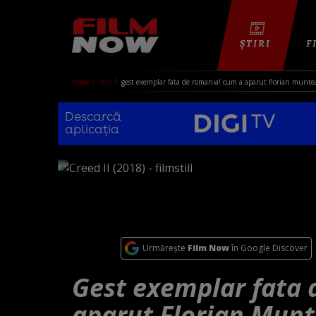
ȘTIRI
F
home
stiri
gest exemplar fata de romania! cum a aparut florian muntean
Descarcă
aplicația
Urmărește
Film Now
în Google Discover
Gest exemplar fata
aparut Florian Munt