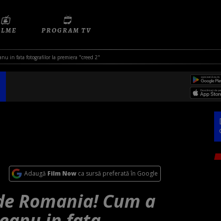
ILME
PROGRAM TV
u in fata fotografilor la premiera "creed 2"
Adaugă
Film Now
ca sursă preferată în Google
 de Romania! Cum a
eanu in fata