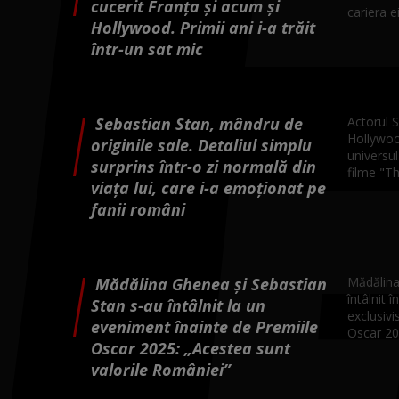
cucerit Franța și acum și
cariera ei
Hollywood. Primii ani i-a trăit
într-un sat mic
Sebastian Stan, mândru de
Actorul 
Hollywood
originile sale. Detaliul simplu
universul
surprins într-o zi normală din
filme "The
viața lui, care i-a emoționat pe
fanii români
Mădălina Ghenea și Sebastian
Mădălina
întâlnit 
Stan s-au întâlnit la un
exclusivi
eveniment înainte de Premiile
Oscar 202
Oscar 2025: „Acestea sunt
valorile României”