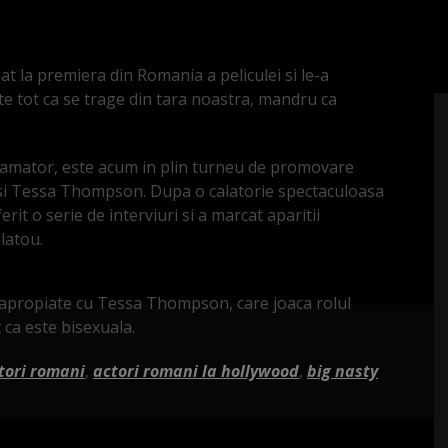
at la premiera din Romania a peliculei si le-a
te tot ca se trage din tara noastra, mandru ca
t amator, este acum in plin turneu de promovare
 si Tessa Thompson. Dupa o calatorie spectaculoasa
erit o serie de interviuri si a marcat aparitii
latou.
e apropiate cu Tessa Thompson, care joaca rolul
t ca este bisexuala.
tori romani
,
actori romani la hollywood
,
big nasty