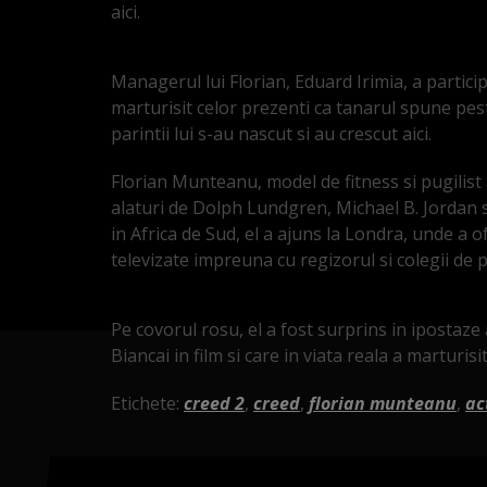
aici.
Managerul lui Florian, Eduard Irimia, a particip
marturisit celor prezenti ca tanarul spune pes
parintii lui s-au nascut si au crescut aici.
Florian Munteanu, model de fitness si pugilis
alaturi de Dolph Lundgren, Michael B. Jordan
in Africa de Sud, el a ajuns la Londra, unde a of
televizate impreuna cu regizorul si colegii de p
Pe covorul rosu, el a fost surprins in ipostaz
Biancai in film si care in viata reala a marturisi
Etichete:
creed 2
,
creed
,
florian munteanu
,
ac