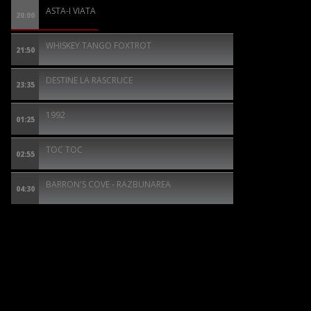
ASTA-I VIATA
20:00
WHISKEY TANGO FOXTROT
21:50
DESTINE LA RASCRUCE
23:35
1992
01:25
TOC TOC
02:55
BARRON'S COVE - RAZBUNAREA
04:30