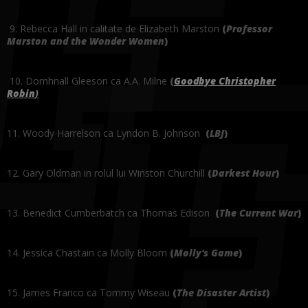
9. Rebecca Hall in calitate de Elizabeth Marston
(
Professor
Marston and the Wonder Women
)
10. Domhnall Gleeson ca A.A. Milne
(
Goodbye Christopher
Robin
)
11.
Woody Harrelson ca Lyndon B. Johnson
(
LBJ
)
12.
Gary Oldman in rolul lui Winston Churchill
(
Darkest Hour
)
13.
Benedict Cumberbatch ca Thomas Edison
(
The Current War
)
14.
Jessica Chastain ca Molly Bloom
(
Molly's Game
)
15.
James Franco ca Tommy Wiseau
(
The Disaster Artist
)