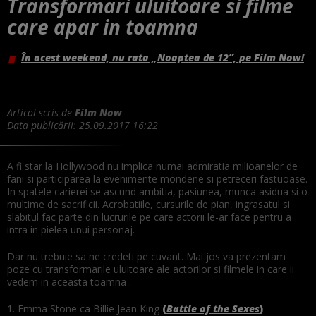
Transformari uluitoare si filme
care apar in toamna
În acest weekend, nu rata „Noaptea de 12”, pe Film Now!
Articol scris de
Film Now
Data publicării:
25.09.2017 16:22
A fi star la Hollywood nu implica numai admiratia milioanelor de
fani si participarea la evenimente mondene si petreceri fastuoase.
In spatele carierei se ascund ambitia, pasiunea, munca asidua si o
multime de sacrificii. Acrobatiile, cursurile de pian, ingrasatul si
slabitul fac parte din lucrurile pe care actorii le-ar face pentru a
intra in pielea unui personaj.
Dar nu trebuie sa ne credeti pe cuvant. Mai jos va prezentam
poze cu transformarile uluitoare ale actorilor si filmele in care ii
vedem in aceasta toamna .
1. Emma Stone ca Billie Jean King
(
Battle of the Sexes
)