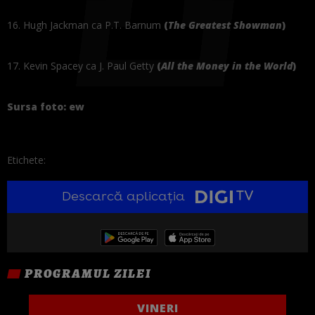
16.
Hugh Jackman ca P.T. Barnum
(
The Greatest Showman
)
17.
Kevin Spacey ca J. Paul Getty
(
All the Money in the World
)
Sursa foto: ew
Etichete:
Descarcă aplicația
PROGRAMUL ZILEI
VINERI