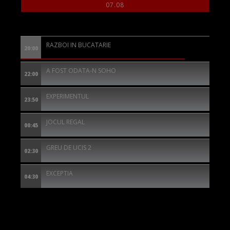
07.08
RAZBOI IN BUCATARIE
20:00
A FOST ODATA-N SOHO
22:00
EXPERIMENTUL
23:50
JOCUL REGAL
00:45
GREU DE UCIS 2
02:30
EXCEPTIA
04:30