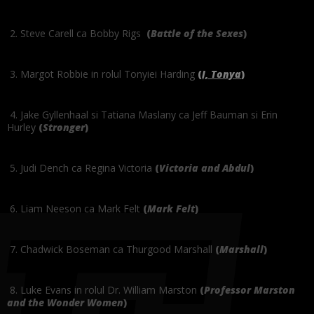
2. Steve Carell ca Bobby Rigs
(
Battle of the Sexes
)
3. Margot Robbie in rolul Tonyiei Harding
(
I, Tonya
)
4. Jake Gyllenhaal si Tatiana Maslany ca Jeff Bauman si Erin
Hurley
(
Stronger
)
5. Judi Dench ca Regina Victoria
(
Victoria and Abdul
)
6. Liam Neeson ca Mark Felt
(
Mark Felt
)
7. Chadwick Boseman ca Thurgood Marshall
(
Marshall
)
8. Luke Evans in rolul Dr. William Marston
(
Professor Marston
and the Wonder Women
)