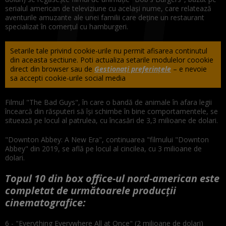
serialul american de televiziune cu acelaşi nume, care relatează
aventurile amuzante ale unei familii care deţine un restaurant
specializat în comerţul cu hamburgeri.
Setarile tale privind cookie-urile nu permit afisarea continutul
din aceasta sectiune. Poti actualiza setarile modulelor coookie
direct din browser sau de
Gestionați preferințele
– e nevoie
sa accepti cookie-urile social media
Filmul "The Bad Guys", în care o bandă de animale în afara legii
încearcă din răsputeri să îşi schimbe în bine comportamentele, se
situează pe locul al patrulea, cu încasări de 3,3 milioane de dolari.
"Downton Abbey: A New Era", continuarea "filmului "Downton
Abbey" din 2019, se află pe locul al cincilea, cu 3 milioane de
dolari.
Topul 10 din box office-ul nord-american este
completat de următoarele producţii
cinematografice:
6 - "Everything Everywhere All at Once" (2 milioane de dolari)