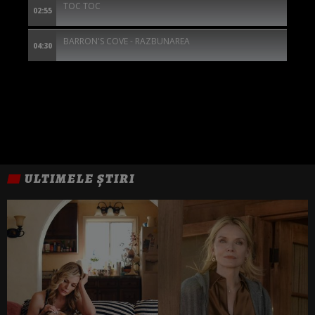
TOC TOC
02:55
BARRON'S COVE - RAZBUNAREA
04:30
ULTIMELE ȘTIRI