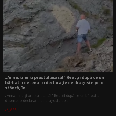
„Anna, ţine-ţi prostul acasă!" Reacţii după ce un
bărbat a desenat o declaraţie de dragoste pe o
stâncă, în...
„Anna, ţine-ţi prostul acasă!" Reacţii după ce un bărbat a
desenat o declaraţie de dragoste pe...
DigiFM.ro