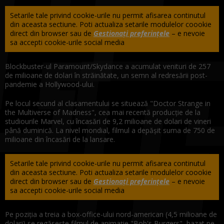
Setarile tale privind cookie-urile nu permit afisarea continutul
din aceasta sectiune. Poti actualiza setarile modulelor coookie
direct din browser sau de
Gestionați preferințele
– e nevoie
sa accepti cookie-urile social media
Blockbuster-ul Paramount/Skydance a acumulat venituri de 257
de milioane de dolari în străinătate, un semn al redresării post-
pandemie a Hollywood-ului.
Pe locul secund al clasamentului se situează "Doctor Strange in
the Multiverse of Madness", cea mai recentă producţie de la
studiourile Marvel, cu încasări de 9,2 milioane de dolari de vineri
până duminică. La nivel mondial, filmul a depăşit suma de 750 de
milioane din încasări de la lansare.
Setarile tale privind cookie-urile nu permit afisarea continutul
din aceasta sectiune. Poti actualiza setarile modulelor coookie
direct din browser sau de
Gestionați preferințele
– e nevoie
sa accepti cookie-urile social media
Pe poziţia a treia a box-office-ului nord-american (4,5 milioane de
dolari) se regăseşte filmul de animaţie "Bob's Burgers", bazat pe