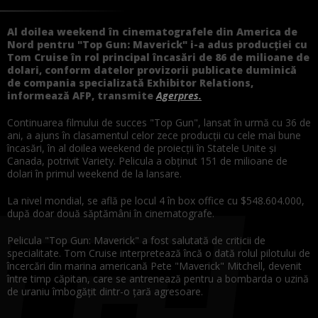
Al doilea weekend în cinematografele din America de
Nord pentru "Top Gun: Maverick" i-a adus producţiei cu
Tom Cruise în rol principal încasări de 86 de milioane de
dolari, conform datelor provizorii publicate duminică
de compania specializată Exhibitor Relations,
informează AFP, transmite
Agerpres.
Continuarea filmului de succes "Top Gun", lansat în urmă cu 36 de
ani, a ajuns în clasamentul celor zece producţii cu cele mai bune
încasări, în al doilea weekend de proiecţii în Statele Unite şi
Canada, potrivit Variety. Pelicula a obţinut 151 de milioane de
dolari în primul weekend de la lansare.
La nivel mondial, se află pe locul 4 în box office cu $548.604.000,
după doar două săptămâni în cinematografe.
Pelicula "Top Gun: Maverick" a fost salutată de criticii de
specialitate. Tom Cruise interpretează încă o dată rolul pilotului de
încercări din marina americană Pete "Maverick" Mitchell, devenit
între timp căpitan, care se antrenează pentru a bombarda o uzină
de uraniu îmbogăţit dintr-o ţară agresoare.