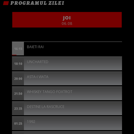
PROGRAMUL ZILEI
JOI
06.08
BAIETI RAI
16:15
UNCHARTED
18:10
ASTA-I VIATA
20:00
WHISKEY TANGO FOXTROT
21:50
DESTINE LA RASCRUCE
23:35
1992
01:25