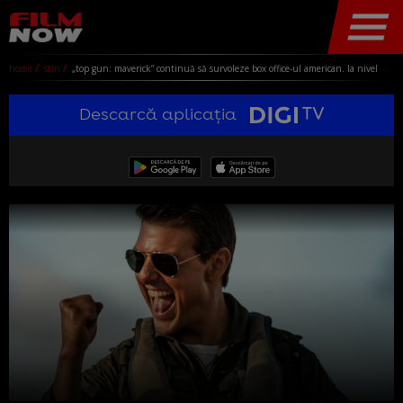
home
stiri
„top gun: maverick” continuă să survoleze box office-ul american. la nivel mondial a trecut pragul de jumătate de miliard de dolari încasări
Descarcă aplicația