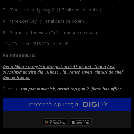
7 - "Sonic the Hedgehog 2" (1,7 milioane de dolari)
8 - "The Lost City" (1,4 milioane de dolari)
9 - "Crimes of the Future" (1,1 milioane de dolari)
10 - "Watcher" (815.000 de dolari).
Pe filmnow.ro:
Demi Moore a regăsit dragostea la 59 de ani. Cum a fost
surprinsă actrița din „Ghost”, la French Open, alături de chef
Daniel Humm
Etichete:
top gun maverick
,
actori top gun 2
,
filme box office
Descarcă aplicația