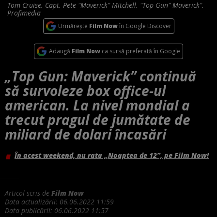
Tom Cruise. Capt. Pete "Maverick" Mitchell. "Top Gun" Maverick".
Profimedia
Urmărește
Film Now
în Google Discover
Adaugă
Film Now
ca sursă preferată în Google
„Top Gun: Maverick” continuă
să survoleze box office-ul
american. La nivel mondial a
trecut pragul de jumătate de
miliard de dolari încasări
În acest weekend, nu rata „Noaptea de 12”, pe Film Now!
Articol scris de
Film Now
Data actualizării:
06.06.2022 11:59
Data publicării:
06.06.2022 11:57