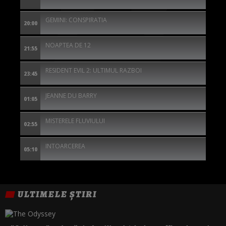
GEMINI: CONSPIRATIA
20:00
NOAPTEA DE 12
21:55
RESIDENT EVIL 2: ULTIMUL RAZBOI
23:45
JEANNE DU BARRY
01:05
MISTERELE FLUVIULUI
02:55
INTOARCEREA
05:10
ULTIMELE ȘTIRI