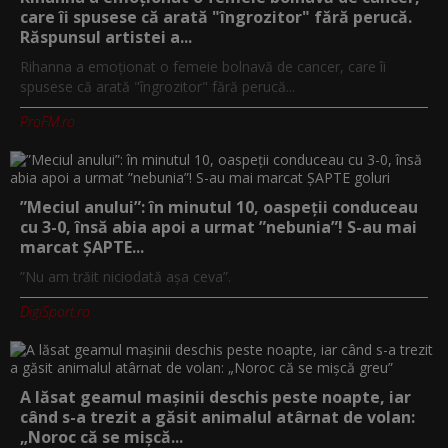
care îi spusese că arată "îngrozitor" fără perucă.
Răspunsul artistei a...
Rihanna a emoționat o femeie bolnavă de cancer, care îi
spusese că arată "îngrozitor" fără perucă...
ProFM.ro
”Meciul anului”: în minutul 10, oaspeții conduceau
cu 3-0, însă abia apoi a urmat ”nebunia”! S-au mai
marcat ȘAPTE...
”Nu am trăit niciodată așa ceva”.
DigiSport.ro
A lăsat geamul mașinii deschis peste noapte, iar
când s-a trezit a găsit animalul atârnat de volan:
„Noroc că se mișcă...