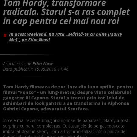
Tom Hardy, transformare
radicala. Starul s-a ras complet
in cap pentru cel mai nou rol
În acest weekend, nu rata „Mărită-te cu mine (Marry
Me)”, pe Film Now!
Articol scris de
Film Now
Data publicării:
15.05.2018 11:46
Tom Hardy filmeaza de zor, inca din luna aprilie, pentru
filmul "Fonzo" - un lung-metraj despre viata celebrului
gangster Al Capone. Starul a trecut prin tot felul de
schimbari de look pentru a se transforma in Alphonse
Gabriel Capone, adevaratul Scarface.
In cele mai recente imagini surprinse de paparazzi, Hardy a fost
surprins cu parul complet ras. Cu tatuajele de pe gat mascate,
imbracat doar in short, Tom a fost imortalizat intr-o pauza de
filmari, alaturi de dublura si cascadorul sau.