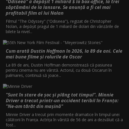
"Odiseea" a depășit 1 miliard $ la box-office, la trei
săptămâni de la lansare. Se anunță a fi cel mai
profitabil film al lui Nolan
Filmul "The Odyssey" ("Odiseea"), regizat de Christopher
Nolan, a depăşit pragul de 1 miliard de dolari din vânzările de
bilete la nivel...
Cum arată Dustin Hoffman în 2026, la 89 de ani. Cele
mai bune filme și rolurile de Oscar
La 89 de ani, Dustin Hoffman demonstrează că pasiunea
pentru cinema nu are vârstă. Actorul, cu două Oscaruri în
palmares, continuă să joace...
"Sunt în stare de șoc și plâng tot timpul". Minnie
Driver a trecut printr-un accident teribil în Franța:
"Ne-am târât din mașină"
Minnie Driver a trecut prin momente dramatice în timpul unei
călătorii în Franța. Actrița în vârstă de 56 de ani a dezvăluit că a
fost...