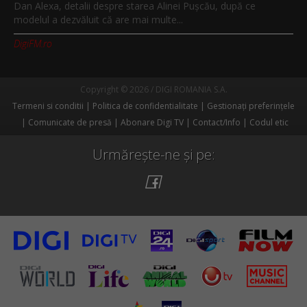
Dan Alexa, detalii despre starea Alinei Pușcău, după ce
modelul a dezvăluit că are mai multe...
DigiFM.ro
Copyright © 2026 / DIGI ROMANIA S.A.
Termeni si conditii
Politica de confidentialitate
Gestionați preferințele
Comunicate de presă
Abonare Digi TV
Contact/Info
Codul etic
Urmărește-ne și pe: