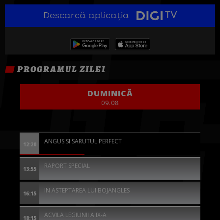
Descarcă aplicația
PROGRAMUL ZILEI
DUMINICĂ
09.08
ANGUS SI SARUTUL PERFECT
12:20
RAPORT SPECIAL
13:55
IN ASTEPTAREA LUI BOJANGLES
16:15
ACVILA LEGIUNII A IX-A
18:15