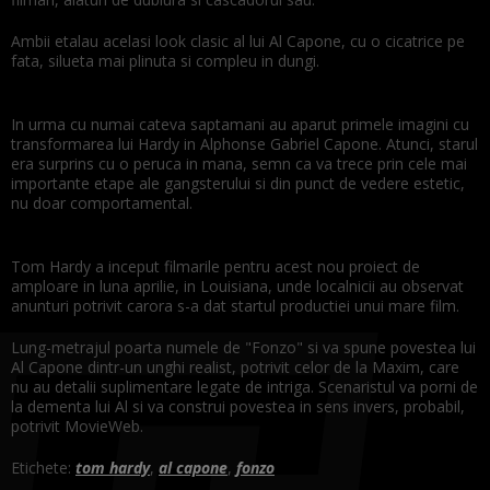
Ambii etalau acelasi look clasic al lui Al Capone, cu o cicatrice pe
fata, silueta mai plinuta si compleu in dungi.
In urma cu numai cateva saptamani au aparut primele imagini cu
transformarea lui Hardy in Alphonse Gabriel Capone. Atunci, starul
era surprins cu o peruca in mana, semn ca va trece prin cele mai
importante etape ale gangsterului si din punct de vedere estetic,
nu doar comportamental.
Tom Hardy a inceput filmarile pentru acest nou proiect de
amploare in luna aprilie, in Louisiana, unde localnicii au observat
anunturi potrivit carora s-a dat startul productiei unui mare film.
Lung-metrajul poarta numele de "Fonzo" si va spune povestea lui
Al Capone dintr-un unghi realist, potrivit celor de la Maxim, care
nu au detalii suplimentare legate de intriga. Scenaristul va porni de
la dementa lui Al si va construi povestea in sens invers, probabil,
potrivit MovieWeb.
Etichete:
tom hardy
,
al capone
,
fonzo