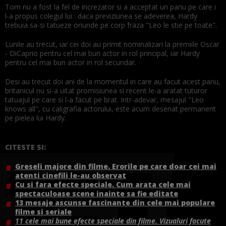
Tom nu a fost la fel de increzator si a acceptat un pariu pe care i
l-a propus colegul lui : daca previziunea se adeverea, Hardy
trebuia sa-si tatueze oriunde pe corp fraza "Leo le stie pe toate".
Lunile au trecut, iar cei doi au primit nominalizari la premiile Oscar
- DiCaprio pentru cel mai bun actor in rol principal, iar Hardy
pentru cel mai bun actor in rol secundar.
Desi au trecut doi ani de la momentul in care au facut acest pariu,
britanicul nu si-a uitat promisiunea si recent le-a aratat tuturor
tatuajul pe care si l-a facut pe brat. Intr-adevar, mesajul "Leo
knows all", cu caligrafia actorului, este acum desenat permanent
pe pielea lui Hardy.
CITESTE SI:
Greseli majore din filme. Erorile pe care doar cei mai
atenti cinefili le-au observat
Cu si fara efecte speciale. Cum arata cele mai
spectaculoase scene inainte sa fie editate
13 mesaje ascunse fascinante din cele mai populare
filme si seriale
11 cele mai bune efecte speciale din filme. Vizualuri facute