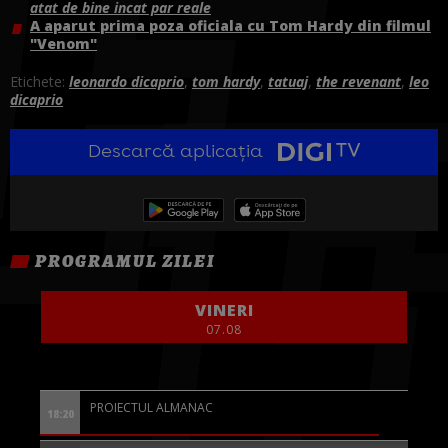
atat de bine incat par reale
A aparut prima poza oficiala cu Tom Hardy din filmul
"Venom"
Etichete:
leonardo dicaprio
,
tom hardy
,
tatuaj
,
the revenant
,
leo
dicaprio
Descarcă aplicația
PROGRAMUL ZILEI
VINERI
07.08
PROIECTUL ALMANAC
18:20