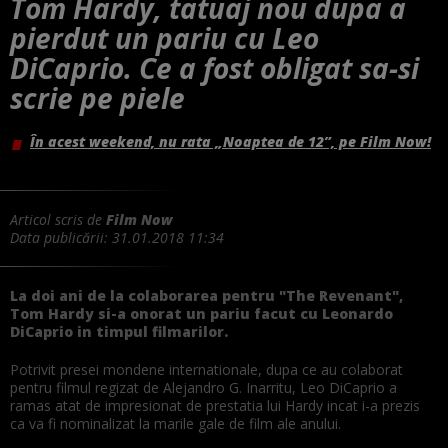
Tom Hardy, tatuaj nou dupa a
pierdut un pariu cu Leo
DiCaprio. Ce a fost obligat sa-si
scrie pe piele
În acest weekend, nu rata „Noaptea de 12”, pe Film Now!
Articol scris de
Film Now
Data publicării:
31.01.2018 11:34
La doi ani de la colaborarea pentru "The Revenant",
Tom Hardy si-a onorat un pariu facut cu Leonardo
DiCaprio in timpul filmarilor.
Potrivit presei mondene internationale, dupa ce au colaborat
pentru filmul regizat de Alejandro G. Inarritu, Leo DiCaprio a
ramas atat de impresionat de prestatia lui Hardy incat i-a prezis
ca va fi nominalizat la marile gale de film ale anului.