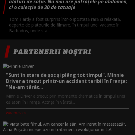
alături de soție. Nu mai are pătrățele pe abdomen,
ci o colecție de 30 de tatuaje
Tom Hardy a fost surprins într-o ipostază rară și relaxată,
departe de platourile de filmare, în timpul unei vacanțe în
Barbados, unde s-a...
PARTENERII NOȘTRI
"Sunt în stare de șoc și plâng tot timpul". Minnie
Driver a trecut printr-un accident teribil în Franța:
"Ne-am târât...
Minnie Driver a trecut prin momente dramatice în timpul unei
călătorii în Franța. Actrița în vârstă...
Filmnow.ro