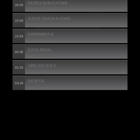
RAZBOI IN BUCATARIE
20:00
A FOST ODATA-N SOHO
22:00
EXPERIMENTUL
23:50
JOCUL REGAL
00:45
GREU DE UCIS 2
02:30
EXCEPTIA
04:30