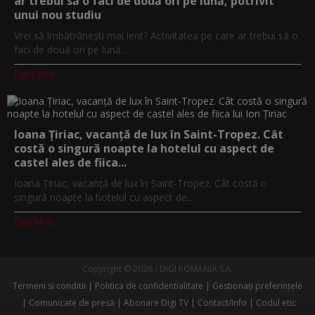
ar trebui să o faci de două ori pe lună, potrivit
unui nou studiu
Vrei să îmbătrânești mai lent? Activitatea pe care ar trebui să o
faci de două ori pe lună...
Digi-Life.tv
Ioana Țiriac, vacanță de lux în Saint-Tropez. Cât
costă o singură noapte la hotelul cu aspect de
castel ales de fiica...
Ioana Țiriac, vacanță de lux în Saint-Tropez. Cât costă o
singură noapte la hotelul cu aspect de...
DigiFM.ro
Copyright © 2026 / DIGI ROMANIA S.A.
Termeni si conditii
Politica de confidentialitate
Gestionați preferințele
Comunicate de presă
Abonare Digi TV
Contact/Info
Codul etic