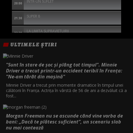
INTR-UN SUFLET
20:00
SUPER 8
21:30
LA LIMITA SUPRAVIETUIRII
23:20
ULTIMELE ȘTIRI
SINGURATICUL
01:15
THE SILENT HOUR: MARTOR FARA GLAS
02:45
"Sunt în stare de șoc și plâng tot timpul". Minnie
Driver a trecut printr-un accident teribil în Franța:
DULCE RAZBUNARE
"Ne-am târât din mașină"
04:20
Minnie Driver a trecut prin momente dramatice în timpul unei
călătorii în Franța. Actrița în vârstă de 56 de ani a dezvăluit că a
fost...
Morgan Freeman nu se ascunde când vine vorba de
bani: „Dacă te plătesc suficient”, un scenariu slab
nu mai contează