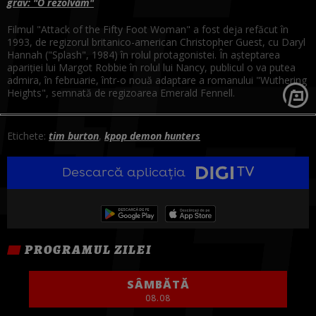
grav: "O rezolvăm"
Filmul "Attack of the Fifty Foot Woman" a fost deja refăcut în
1993, de regizorul britanico-american Christopher Guest, cu Daryl
Hannah ("Splash", 1984) în rolul protagonistei. În aşteptarea
apariţiei lui Margot Robbie în rolul lui Nancy, publicul o va putea
admira, în februarie, într-o nouă adaptare a romanului "Wuthering
Heights", semnată de regizoarea Emerald Fennell.
Etichete:
tim burton
,
kpop demon hunters
Descarcă aplicația
PROGRAMUL ZILEI
SÂMBĂTĂ
08.08