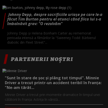
Johnny Depp, despre sacrificiile uriașe pe care le-a
făcut Tim Burton pentru el atunci când fiica lui s-a
îmbolnăvit grav: "O rezolvăm"
Johnny Depp și Helena Bonham Carter au rememorat
perioada intensă a filmărilor la "Sweeney Todd: Bărbierul
diabolic din Fleet Street"...
PARTENERII NOȘTRI
"Sunt în stare de șoc și plâng tot timpul". Minnie
Driver a trecut printr-un accident teribil în Franța:
"Ne-am târât...
Minnie Driver a trecut prin momente dramatice în timpul unei
călătorii în Franța. Actrița în vârstă...
Filmnow.ro