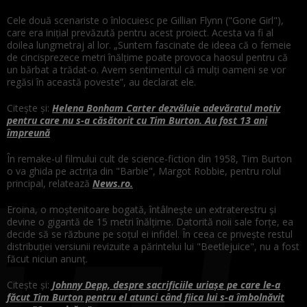
Cele două scenariste o înlocuiesc pe Gillian Flynn ("Gone Girl"),
care era iniţial prevăzută pentru acest proiect. Acesta va fi al
doilea lungmetraj al lor. „Suntem fascinate de ideea că o femeie
de cincisprezece metri înălţime poate provoca haosul pentru că
un bărbat a trădat-o. Avem sentimentul că mulţi oameni se vor
regăsi în această poveste”, au declarat ele.
Citește și:
Helena Bonham Carter dezvăluie adevăratul motiv
pentru care nu s-a căsătorit cu Tim Burton. Au fost 13 ani
împreună
În remake-ul filmului cult de science-fiction din 1958, Tim Burton
o va ghida pe actriţa din "Barbie", Margot Robbie, pentru rolul
principal, relatează
News.ro.
Eroina, o moştenitoare bogată, întâlneşte un extraterestru şi
devine o gigantă de 15 metri înălţime. Datorită noii sale forţe, ea
decide să se răzbune pe soţul ei infidel. În ceea ce priveşte restul
distribuţiei versiunii revizuite a părintelui lui "Beetlejuice", nu a fost
făcut niciun anunţ.
Citește și:
Johnny Depp, despre sacrificiile uriașe pe care le-a
făcut Tim Burton pentru el atunci când fiica lui s-a îmbolnăvit