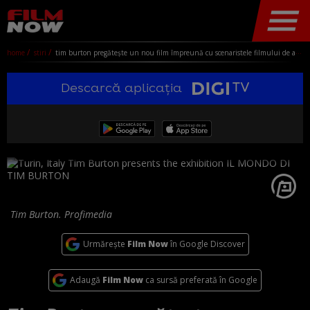
home
stiri
tim burton pregăteşte un nou film împreună cu scenaristele filmului de animaţie "kpop demon hunters"
Descarcă aplicația
Tim Burton. Profimedia
Urmărește
Film Now
în Google Discover
Adaugă
Film Now
ca sursă preferată în Google