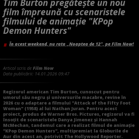
Tim Burton pregăteşte un nou
film împreună cu scenaristele
filmului de animaţie "KPop
Demon Hunters"
În acest weekend, nu rata „Noaptea de 12”, pe Film Now!
Articol scris de
Film Now
Data publicării:
14.01.2026 09:47
Regizorul american Tim Burton, cunoscut pentru
umorul său negru şi universurile macabre, revine în
2026 cu o adaptare a filmului "Attack of the Fifty Foot
Woman" (1958) al lui Nathan Juran. Pentru acest
proiect, produs de Warner Bros. Pictures, regizorul va fi
însoţit de scenaristele Danya Jimenez şi Hannah
McMechan, tandemul care a realizat filmul de animaţie
"KPop Demon Hunters", multipremiat la Globurile de
Aur din acest an, potrivit The Hollywood Reporter.