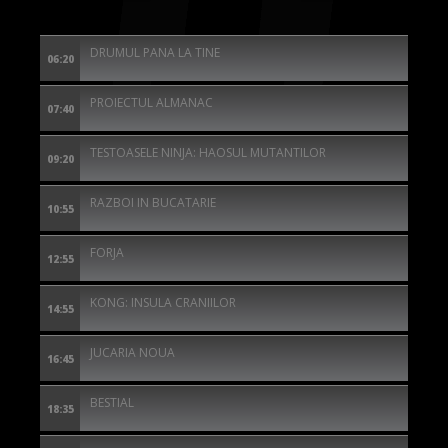
DRUMUL PANA LA TINE
06:20
PROIECTUL ALMANAC
07:40
TESTOASELE NINJA: HAOSUL MUTANTILOR
09:20
RAZBOI IN BUCATARIE
10:55
FORJA
12:55
KONG: INSULA CRANIILOR
14:55
JUCARIA NOUA
16:45
BESTIAL
18:35