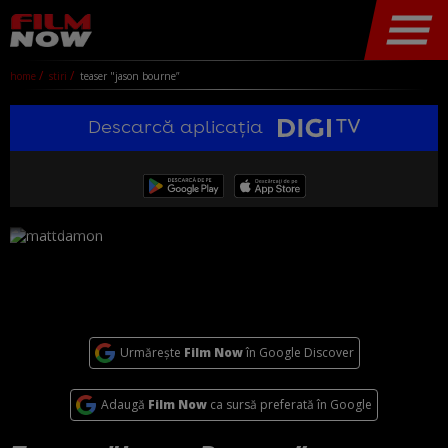
home
stiri
teaser "jason bourne”
Descarcă aplicația
Urmărește
Film Now
în Google Discover
Adaugă
Film Now
ca sursă preferată în Google