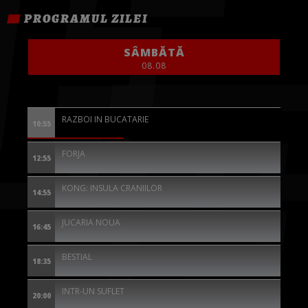
PROGRAMUL ZILEI
SÂMBĂTĂ
08.08
RAZBOI IN BUCATARIE
10:55
FORJA
12:55
KONG: INSULA CRANIILOR
14:55
JUCARIA NOUA
16:45
BESTIAL
18:35
INTR-UN SUFLET
20:00