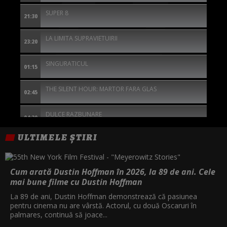
SUPER 8
21:30
LA LIMITA SUPRAVIETUIRII
23:20
SINGURATICUL
01:15
THE SILENT HOUR: MARTOR FARA GLAS
02:45
DULCE RAZBUNARE
04:20
ULTIMELE ȘTIRI
Cum arată Dustin Hoffman în 2026, la 89 de ani. Cele
mai bune filme cu Dustin Hoffman
La 89 de ani, Dustin Hoffman demonstrează că pasiunea
pentru cinema nu are vârstă. Actorul, cu două Oscaruri în
palmares, continuă să joace...