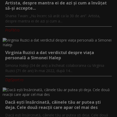
Artista, despre mantra ei de azi și cum a învățat
să-și accepte...
Shania Twain: „Nu încerc să arăt ca la 30 de ani”. Artista,
despre mantra ei de azi și cum a...
ProFM.ro
Virginia Ruzici a dat verdictul despre viața
personală a Simonei Halep
Simona Halep (34 de ani) a încheiat colaborarea cu Virginia
Ruzici (71 de ani) în mai 2022, după 14...
DigiSport.ro
Dacă ești însărcinată, câinele tău ar putea ști
deja. Cele două reacții care apar cel mai des
Dacă ești însărcinată, câinele tău ar putea ști deja. Cele două