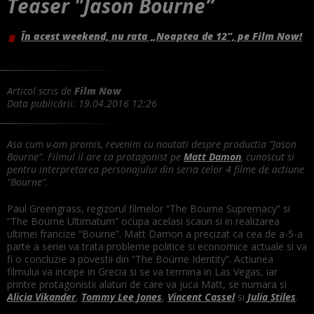
Teaser "Jason Bourne”
În acest weekend, nu rata „Noaptea de 12”, pe Film Now!
Articol scris de
Film Now
Data publicării:
19.04.2016 12:26
Asa cum v-am promis, revenim cu noutati despre productia “Jason
Bourne”. Filmul il are ca protagonist pe
Matt Damon
, cunoscut si
pentru interpretarea personajului din seria celor 4 filme de actiune
“Bourne”.
Paul Greengrass, regizorul filmelor “The Bourne Supremacy” si
“The Bourne Ultimatum” ocupa acelasi scaun si in realizarea
ultimei francize “Bourne”. Matt Damon a precizat ca cea de a-5-a
parte a seriei va trata probleme politice si economice actuale si va
fi o concluzie a povestii din “The Bourne Identity”. Actiunea
filmului va incepe in Grecia si se va termina in Las Vegas, iar
printre protagonistii alaturi de care va juca Matt, se numara si
Alicia Vikander
,
Tommy Lee Jones
,
Vincent Cassel
si
Julia Stiles
.