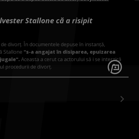
lvester Stallone că a risipit
e de divorț. În documentele depuse în instanță,
ă Stallone
"s-a angajat în disiparea, epuizarea
jugale".
Aceasta a cerut ca actorului să i se interzică
l procedurii de divorț.