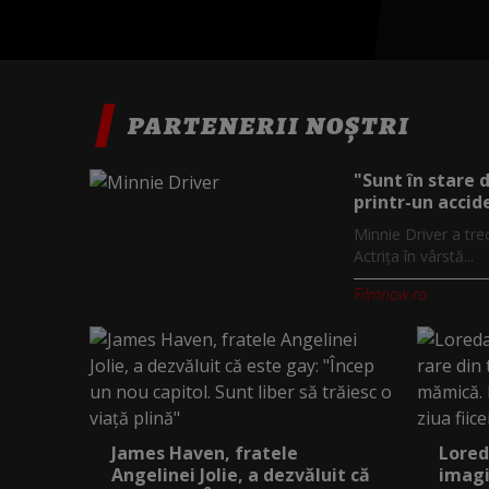
PARTENERII NOȘTRI
"Sunt în stare 
printr-un accide
Minnie Driver a tre
Actrița în vârstă...
Filmnow.ro
James Haven, fratele
Lored
Angelinei Jolie, a dezvăluit că
imagi