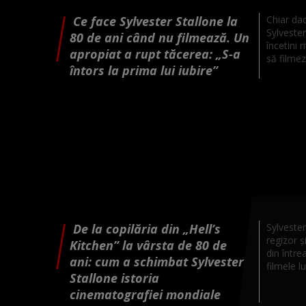
Ce face Sylvester Stallone la
Chiar dac
Sylveste
80 de ani când nu filmează. Un
încetini 
apropiat a rupt tăcerea: „S-a
să filmez
întors la prima lui iubire”
De la copilăria din „Hell’s
Sylvester
regizor ş
Kitchen” la vârsta de 80 de
din într
ani: cum a schimbat Sylvester
filmele lu
Stallone istoria
cinematografiei mondiale