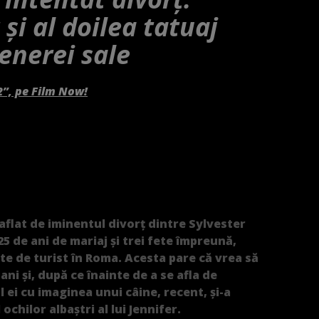
 și al doilea tatuaj
tenerei sale
2”, pe Film Now!
flat de iminentul divorț dintre Sylvester
 25 de ani de mariaj și trei fete împreună,
ate de turist în Roma. Acesta pare că vrea să
ani și, după ce înainte de a se afla de
l ei cu imaginea unui câine, recent, și-a
 ochilor albaștri al lui Jennifer.