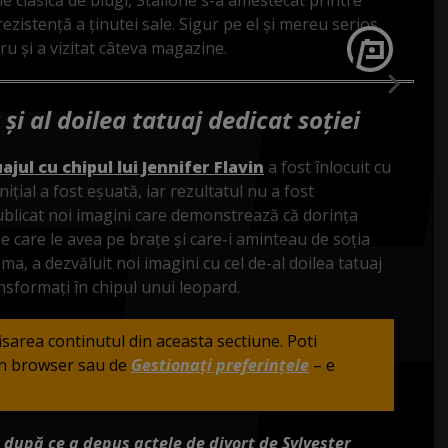
rezistență a ținutei sale. Sigur pe el și mereu serios,
tru și a vizitat câteva magazine.
 și al doilea tatuaj dedicat soției
ajul cu chipul lui Jennifer Flavin
a fost înlocuit cu
nițial a fost eșuată, iar rezultatul nu a fost
 publicat noi imagini care demonstrează că dorința
e care le avea pe brațe și care-i aminteau de soția
oma, a dezvăluit noi imagini cu cel de-al doilea tatuaj
ransformați în chipul unui leopard.
fisarea continutul din aceasta sectiune. Poti
din browser sau de
Gestionați preferințele
– e
i după ce a depus actele de divorț de Sylvester