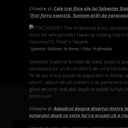
Citește și:
Cele trei fiice ale lui Sylvester St
“Ești forța noastră. Suntem atât de norocoa
Sylvester Stallone, în Roma / Foto: Profimedia
Sylvester Stallone își vede de viață, după ce pa
pornească pe un drum diferit de cel al bărbatul
76 de ani a fost pozat de paparazzi în Roma, la
etern", alături de un prieten și de partenera ac
gărzi de corp, mai ales după ce ceilalți turiști ș
poze cu el.
Citește și:
Adevărul despre divorțul dintre Je
actorului după ce soția lui l-a acuzat că a ris
Îmbrăcat lejer, într-un tricou negru și o perec