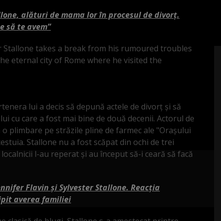
allone, alături de mama lor în procesul de divorț.
se să te avem”
rtenera lui a decis să depună actele de divorț și să
ui cu care a fost mai bine de două decenii. Actorul de
 o plimbare pe străzile pline de farmec ale "Orașului
estuia. Stallone nu a fost scăpat din ochi de trei
i localnicii l-au reperat și au început să-i ceară să facă
nnifer Flavin și Sylvester Stallone. Reacția
ipit averea familiei
he clasică de blugi, Stallone s-a amestecat printre