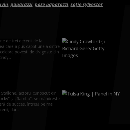
avin
,
paparazzi
,
poze paparazzi
,
soție sylvester
ne de trei decenii de la
ea care a pus capăt uneia dintre
 celebre povești de dragoste din
Cindy...
 Stallone, actorul cunoscut din
„Rocky” și „Rambo”, se mândrește
eră de succes, întinsă pe mai
enii, dar...