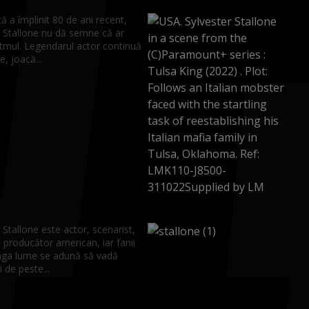
ă a împlinit 80 de ani recent,
r Stallone nu dă semne că ar
ritmul. Legendarul actor continuă
e, joacă...
 Stallone este actor, scenarist,
i producător american, iar fanii
eaga lume se adună să vadă
i de peste...