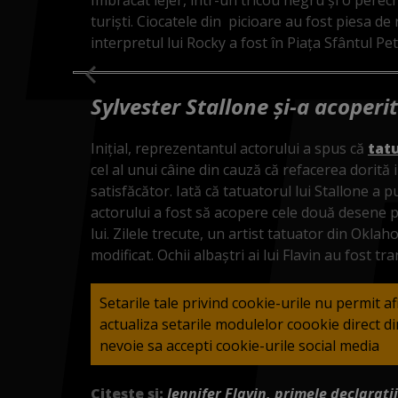
turiști. Ciocatele din picioare au fost piesa de 
interpretul lui Rocky a fost în Piața Sfântul Pe
Sylvester Stallone și-a acoperit
Inițial, reprezentantul actorului a spus că
tatu
cel al unui câine din cauză că refacerea dorită i
satisfăcător. Iată că tatuatorul lui Stallone a
actorului a fost să acopere cele două desene p
lui. Zilele trecute, un artist tatuator din Oklah
modificat. Ochii albaștri ai lui Flavin au fost t
Setarile tale privind cookie-urile nu permit a
actualiza setarile modulelor coookie direct 
nevoie sa accepti cookie-urile social media
Citește și:
Jennifer Flavin, primele declarați