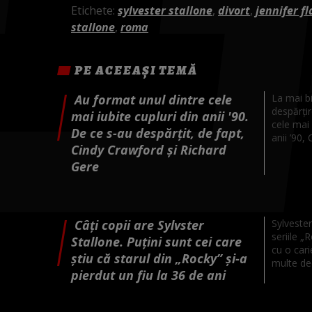
Etichete:
sylvester stallone
,
divort
,
jennifer fl
stallone
,
roma
PE ACEEAȘI TEMĂ
Au format unul dintre cele
La mai bi
despărțir
mai iubite cupluri din anii '90.
cele mai
De ce s-au despărțit, de fapt,
anii ’90, 
Cindy Crawford și Richard
Gere
Câți copii are Sylvster
Sylvester
seriile 
Stallone. Puțini sunt cei care
cu o cari
știu că starul din „Rocky” și-a
multe dec
pierdut un fiu la 36 de ani