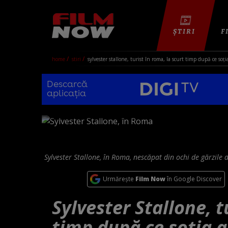
ȘTIRI
F
home
stiri
sylvester stallone, turist în roma, la scurt timp după ce soția
Descarcă
aplicația
Sylvester Stallone, în Roma, nescăpat din ochi de gărzile 
Urmărește
Film Now
în Google Discover
Sylvester Stallone, t
timp după ce soția a