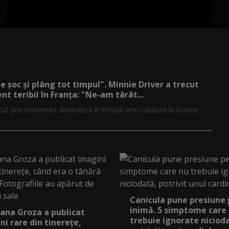
de șoc și plâng tot timpul". Minnie Driver a trecut
nt teribil în Franța: "Ne-am târât...
cut prin momente dramatice în timpul unei călătorii în Franța.
Canicula pune presiune
inimă. 5 simptome care
ana Groza a publicat
trebuie ignorate niciod
ni rare din tinerețe,