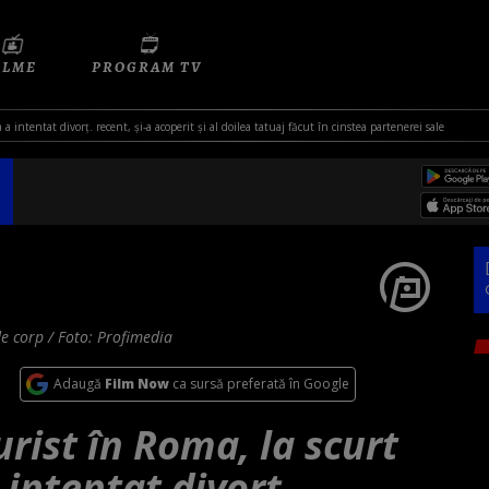
ILME
PROGRAM TV
 a intentat divorț. recent, și-a acoperit și al doilea tatuaj făcut în cinstea partenerei sale
de corp / Foto: Profimedia
Adaugă
Film Now
ca sursă preferată în Google
urist în Roma, la scurt
 intentat divorț.