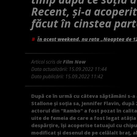
Recent, și-a acoperit
făcut în cinstea par
În acest weekend, nu rata „Noaptea de 1
Articol scris de
Film Now
Data actualizării:
15.09.2022 11:44
Data publicării:
15.09.2022 11:42
După ce în urmă cu câteva săptămâni s-a a
Stallone și soția sa, Jennifer Flavin, după
actorul din "Rambo" a fost pozat în calit
uite de femeia de care a fost legat atâția 
despărțire, își acoperise tatuajul cu chipu
modificat și desenul de pe celălalt braț, al