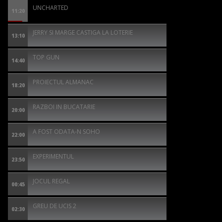
UNCHARTED
11:20
JERRY SI MARGE CASTIGA LA LOTERIE
13:10
TOP GUN
14:40
PROIECTUL ALMANAC
18:20
RAZBOI IN BUCATARIE
20:00
A FOST ODATA-N SOHO
22:00
EXPERIMENTUL
23:50
JOCUL REGAL
00:45
GREU DE UCIS 2
02:30