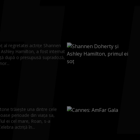
ț al regretatei actrițe Shannen
Ashley Hamilton, a fost internat
ță după o presupusă supradoză,
nor...
one trăiește una dintre cele
oase perioade din viața sa,
iul ei cel mare, Roan, s-a
elebra actriță în...