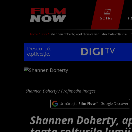
ȘTIRI
F
home
stiri
shannen doherty, apel către oamenii din toate colțurile lu
Descarcă
aplicația
Shannen Doherty / Profimedia Images
Urmărește
Film Now
în Google Discover
Shannen Doherty, ap
toate colțurile lumii