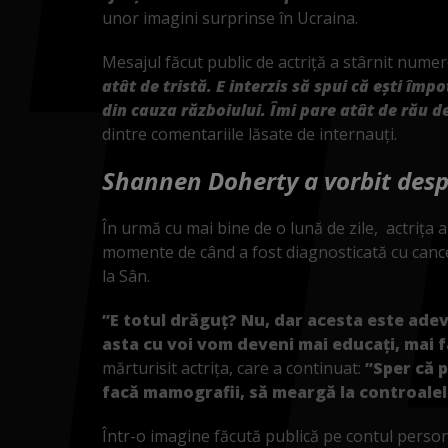
unor imagini surprinse în Ucraina.
Mesajul făcut public de actriță a stârnit numeroa
atât de tristă. E interzis să spui că ești împ
din cauza războiului. Îmi pare atât de rău de
dintre comentariile lăsate de internauți.
Shannen Doherty a vorbit desp
În urmă cu mai bine de o lună de zile, actrița 
momente de când a fost diagnosticată cu cance
la Sân.
”E totul drăguț? Nu, dar acesta este adev
asta cu voi vom deveni mai educați, mai fa
mărturisit actrița, care a continuat:
”Sper că p
facă mamografii, să meargă la controalel
Într-o imagine făcută publică pe contul personal