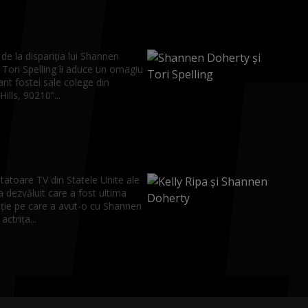
de la dispariția lui Shannen
Tori Spelling îi aduce un omagiu
nt fostei sale colege din
ills, 90210”...
tatoare TV din Statele Unite ale
a dezvăluit care a fost ultima
ție pe care a avut-o cu Shannen
ctrița...