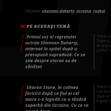
Etichete:
shannen doherty
,
ucraina
,
razboi
PE ACEEAȘI TEMĂ
Primul soț al regretatei
Primul so
Doherty, 
actrițe Shannen Doherty,
de urgen
internat în spital după o
potrivit u
presupusă supradoză. Ce se
știe despre starea sa de
sănătat
Sharon Stone, în culmea
Sharon St
mai frum
fericirii după ce fiul ei cel
după ce f
mare s-a logodit cu o tânără
logodit. C
superbă din Ucraina. Cu ce se
ocupă Anya