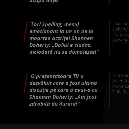
Tori Spelling, mesaj
La un an 
Doherty, 
emoționant la un an de la
emoționa
moartea actriței Shannen
„Beverly H
Doherty: „Doliul e ciudat,
niciodată nu se domolește!”
O prezentatoare TV a
O prezen
Americii 
dezvăluit care a fost ultima
conversa
discuție pe care a avut-o cu
Doherty, a
Shannen Doherty: „Am fost
zdrobită de durere!”