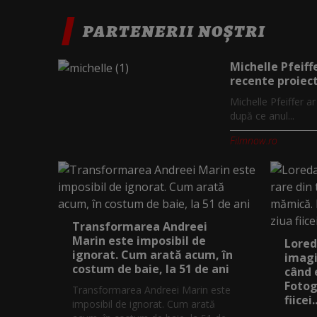
PARTENERII NOȘTRI
Michelle Pfeiff
recente proiect
Michelle Pfeiffer a
după ce anul...
Filmnow.ro
Transformarea Andreei
Marin este imposibil de
Lored
ignorat. Cum arată acum, în
imagi
costum de baie, la 51 de ani
când 
Fotog
Transformarea Andreei Marin este
fiicei..
imposibil de ignorat. Cum arată