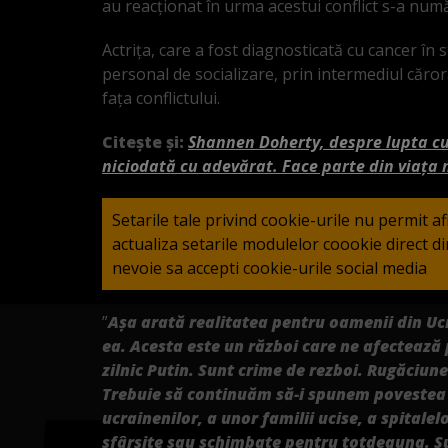
au reacționat în urma acestui conflict s-a nu
Actrița, care a fost diagnosticată cu cancer în 
personal de socializare, prin intermediul căro
fața conflictului.
Citește și:
Shannen Doherty, despre lupta cu
niciodată cu adevărat. Face parte din viața
Setarile tale privind cookie-urile nu permit a
actualiza setarile modulelor coookie direct 
nevoie sa accepti cookie-urile social media
”
Așa arată realitatea pentru oamenii din Ucr
ea. Acesta este un război care ne afectează 
zilnic Putin. Sunt crime de rezboi. Rugăciun
Trebuie să continuăm să-i spunem povestea d
ucrainenilor, a unor familii ucise, a spitale
sfârșite sau schimbate pentru totdeauna. Su