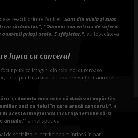
se reacții printre fanii ei: ”
Sunt din Rusia și sunt
otriva războiului.”, ”Oameni inocenți au de suferit
 oamenii prinși acolo. E sfâșietor.”
, au fost câteva
re lupta cu cancerul
a făcut publice imagini din cele mai dureroase
r, totul pentru a marca Luna Prevenției Cancerului
ărul și dorința mea este că dacă voi împărtăși
miliarizați cu felul în care arată cancerul.”
, a
rin aceste imagini voi încuraja femeile să-și
e anuale.”
, a mai spus ea.
 de socializare, actrița apare întinsă în pat,