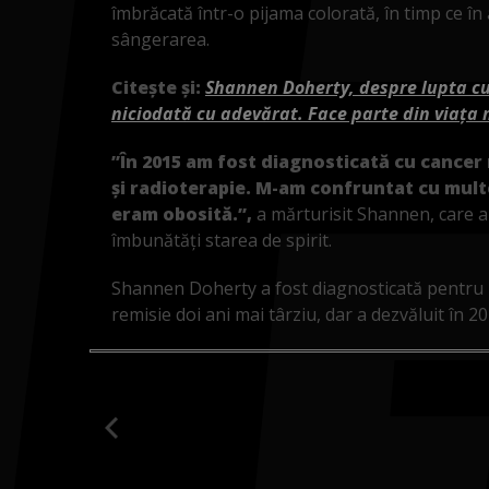
îmbrăcată într-o pijama colorată, în timp ce î
sângerarea.
Citește și:
Shannen Doherty, despre lupta cu
niciodată cu adevărat. Face parte din viața
”În 2015 am fost diagnosticată cu cance
și radioterapie. M-am confruntat cu mult
eram obosită.”,
a mărturisit Shannen, care a 
îmbunătăți starea de spirit.
Shannen Doherty a fost diagnosticată pentru pr
remisie doi ani mai târziu, dar a dezvăluit în 20