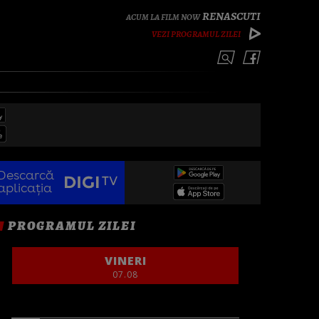
RENASCUTI
VEZI PROGRAMUL ZILEI
Descarcă
aplicația
PROGRAMUL ZILEI
VINERI
07.08