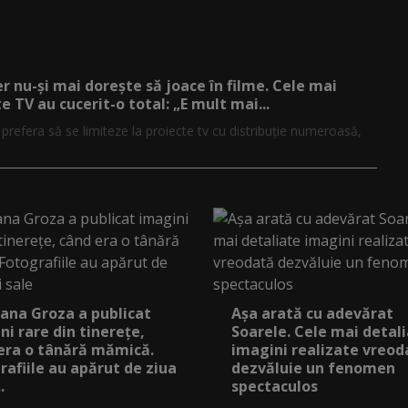
er nu-și mai dorește să joace în filme. Cele mai
e TV au cucerit-o total: „E mult mai...
r prefera să se limiteze la proiecte tv cu distribuție numeroasă,
ana Groza a publicat
Așa arată cu adevărat
ni rare din tinerețe,
Soarele. Cele mai detal
era o tânără mămică.
imagini realizate vreod
rafiile au apărut de ziua
dezvăluie un fenomen
.
spectaculos