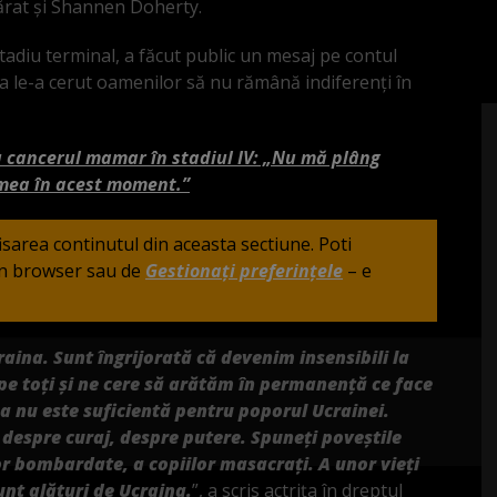
mărat și Shannen Doherty.
stadiu terminal, a făcut public un mesaj pe contul
ra le-a cerut oamenilor să nu rămână indiferenți în
 cancerul mamar în stadiul IV: „Nu mă plâng
 mea în acest moment.”
fisarea continutul din aceasta sectiune. Poti
din browser sau de
Gestionați preferințele
– e
aina. Sunt îngrijorată că devenim insensibili la
pe toți și ne cere să arătăm în permanență ce face
ea nu este suficientă pentru poporul Ucrainei.
espre curaj, despre putere. Spuneți poveștile
lor bombardate, a copiilor masacrați. A unor vieți
nt alături de Ucraina.
”, a scris actrița în dreptul