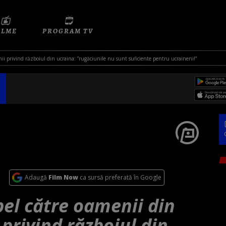
ILME
PROGRAM TV
mii privind războiul din ucraina: ”rugăciunile nu sunt suficiente pentru ucraineni!”
Adaugă
Film Now
ca sursă preferată în Google
el către oamenii din
 privind războiul din