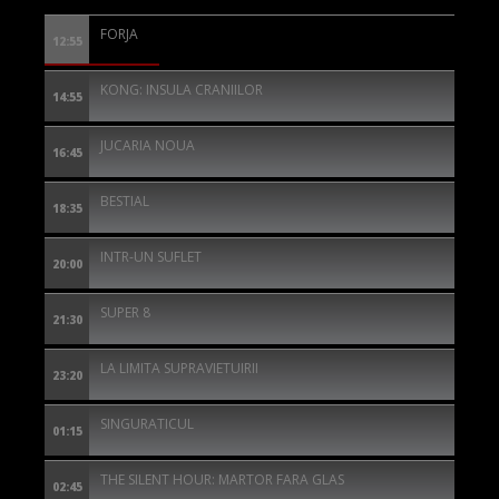
FORJA
12:55
KONG: INSULA CRANIILOR
14:55
JUCARIA NOUA
16:45
BESTIAL
18:35
INTR-UN SUFLET
20:00
SUPER 8
21:30
LA LIMITA SUPRAVIETUIRII
23:20
SINGURATICUL
01:15
THE SILENT HOUR: MARTOR FARA GLAS
02:45