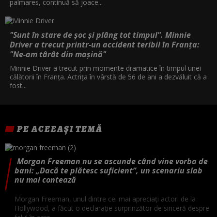
palmares, continuă să joace...
"Sunt în stare de șoc și plâng tot timpul". Minnie
Driver a trecut printr-un accident teribil în Franța:
"Ne-am târât din mașină"
Minnie Driver a trecut prin momente dramatice în timpul unei
călătorii în Franța. Actrița în vârstă de 56 de ani a dezvăluit că a
fost...
PE ACEEAȘI TEMĂ
Morgan Freeman nu se ascunde când vine vorba de
bani: „Dacă te plătesc suficient”, un scenariu slab
nu mai contează
Morgan Freeman, unul dintre cei mai apreciați actori de la
Hollywood, a făcut o declarație surprinzător de sinceră despre