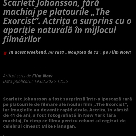
Scarlett Johansson, fără
machiaj pe platourile „The
Exorcist”. Actrița a surprins cu o
apariție naturală în mijlocul
filmărilor
În acest weekend, nu rata „Noaptea de 12”, pe Film Now!
Articol scris de
Film Now
Data publicării:
19.03.2026 12:55
Scarlett Johansson a fost surprinsă într-o ipostază rară
pe platourile de filmare ale noului film „The Exorcist”,
iar imaginile au devenit rapid virale. Actrița, în vârstă
de 41 de ani, a fost fotografiată în New York fără
machiaj, în timp ce filma pentru reboot-ul regizat de
celebrul cineast Mike Flanagan.