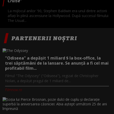
Cruise”
La mijlocul anilor '90, Stephen Baldwin era unul dintre actorii
aflați în plină ascensiune la Hollywood. După succesul filmului
The Usual...
PARTENERII NOȘTRI
"Odiseea" a depășit 1 miliard $ la box-office, la
trei săptămâni de la lansare. Se anunță a fi cel mai
profitabil film...
Filmul "The Odyssey" ("Odiseea"), regizat de Christopher
Nolan, a depăşit pragul de 1 miliard de...
Filmnow.ro