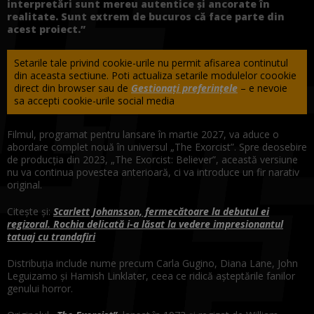
interpretări sunt mereu autentice și ancorate în
realitate. Sunt extrem de bucuros că face parte din
acest proiect.”
Setarile tale privind cookie-urile nu permit afisarea continutul
din aceasta sectiune. Poti actualiza setarile modulelor coookie
direct din browser sau de
Gestionați preferințele
– e nevoie
sa accepti cookie-urile social media
Filmul, programat pentru lansare în martie 2027, va aduce o
abordare complet nouă în universul „The Exorcist”. Spre deosebire
de producția din 2023, „The Exorcist: Believer”, această versiune
nu va continua povestea anterioară, ci va introduce un fir narativ
original.
Citește și:
Scarlett Johansson, fermecătoare la debutul ei
regizoral. Rochia delicată i-a lăsat la vedere impresionantul
tatuaj cu trandafiri
Distribuția include nume precum Carla Gugino, Diana Lane, John
Leguizamo și Hamish Linklater, ceea ce ridică așteptările fanilor
genului horror.