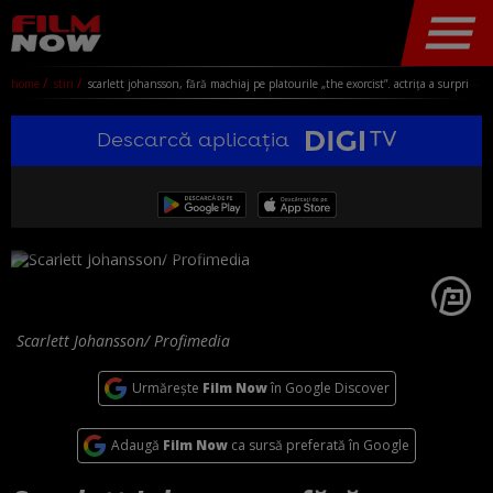
home
stiri
scarlett johansson, fără machiaj pe platourile „the exorcist”. actrița a surprins cu o apariție naturală în mijlocul filmărilor
Descarcă aplicația
Scarlett Johansson/ Profimedia
Urmărește
Film Now
în Google Discover
Adaugă
Film Now
ca sursă preferată în Google