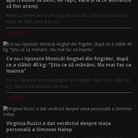
să fim atenți
Rinichii, printre primii afectați de caniculă. Câtă apă trebuie să
bem, de fapt, vara și la ce...
Digi-World.tv
Ce nu-i lipsește Monicăi Anghel din frigider, după
ce a slăbit 40 kg: “Știu ce să mănânc. Nu mai fac ca
înainte”
Ce nu-i lipsește Monicăi Anghel din frigider, după ce a slăbit 40
kg: “Știu ce să mănânc. Nu mai...
ProFM.ro
Virginia Ruzici a dat verdictul despre viața
personală a Simonei Halep