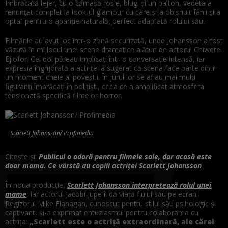
Îmbrăcată lejer, cu o cămașă roșie, blugi și un palton, vedeta a
renunțat complet la look-ul glamour cu care și-a obișnuit fanii și a
optat pentru o apariție naturală, perfect adaptată rolului său.
Filmările au avut loc într-o zonă securizată, unde Johansson a fost
văzută în mijlocul unei scene dramatice alături de actorul Chiwetel
Ejiofor. Cei doi păreau implicați într-o conversație intensă, iar
expresia îngrijorată a actriței a sugerat că scena face parte dintr-
un moment cheie al poveștii. În jurul lor se aflau mai mulți
figuranți îmbrăcați în polițiști, ceea ce a amplificat atmosfera
tensionată specifică filmelor horror.
Scarlett Johansson/ Profimedia
Citește și:
Publicul o adoră pentru filmele sale, dar acasă este
doar mama. Ce vârstă au copiii actriței Scarlett Johansson
În noua producție,
Scarlett Johansson interpretează rolul unei
mame
, iar actorul Jacobi Jupe îi dă viață fiului său pe ecran.
Regizorul Mike Flanagan, cunoscut pentru stilul său psihologic și
captivant, și-a exprimat entuziasmul pentru colaborarea cu
actrița:
„Scarlett este o actriță extraordinară, ale cărei