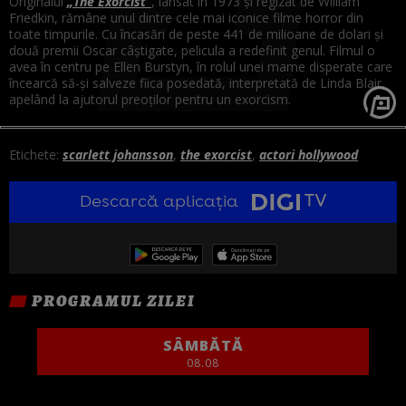
Originalul
„The Exorcist”
, lansat în 1973 și regizat de William
Friedkin, rămâne unul dintre cele mai iconice filme horror din
toate timpurile. Cu încasări de peste 441 de milioane de dolari și
două premii Oscar câștigate, pelicula a redefinit genul. Filmul o
avea în centru pe Ellen Burstyn, în rolul unei mame disperate care
încearcă să-și salveze fiica posedată, interpretată de Linda Blair,
apelând la ajutorul preoților pentru un exorcism.
Etichete:
scarlett johansson
,
the exorcist
,
actori hollywood
Descarcă aplicația
PROGRAMUL ZILEI
SÂMBĂTĂ
08.08