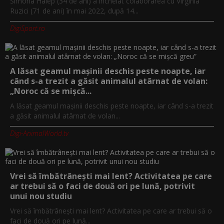
Simona Halep (34 de ani) a încheiat colaborarea cu Virginia
Ruzici (71 de ani) în mai 2022, după 14...
DigiSport.ro
A lăsat geamul mașinii deschis peste noapte, iar
când s-a trezit a găsit animalul atârnat de volan:
„Noroc că se mișcă...
A lăsat geamul mașinii deschis peste noapte, iar când s-a trezit
a găsit animalul atârnat de volan...
Digi-AnimalWorld.tv
Vrei să îmbătrânești mai lent? Activitatea pe care
ar trebui să o faci de două ori pe lună, potrivit
unui nou studiu
Vrei să îmbătrânești mai lent? Activitatea pe care ar trebui să o
faci de două ori pe lună...