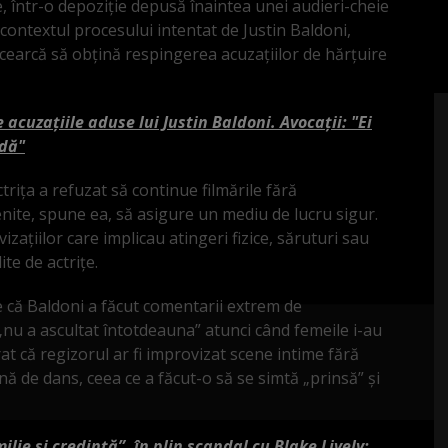
, într-o depoziție depusă înaintea unei audieri-cheie
 contextul procesului intentat de Justin Baldoni,
 încearcă să obțină respingerea acuzațiilor de hărțuire
 acuzațiile aduse lui Justin Baldoni. Avocații: "Ei
idă"
trița a refuzat să continue filmările fără
enite, spune ea, să asigure un mediu de lucru sigur.
zațiilor care implicau atingeri fizice, săruturi sau
ite de actrițe.
 că Baldoni a făcut comentarii extrem de
 „nu a ascultat întotdeauna” atunci când femeile i-au
at că regizorul ar fi improvizat scene intime fără
nă de dans, ceea ce a făcut-o să se simtă „prinsă” și
lie și credință”, în plin scandal cu Blake Lively: