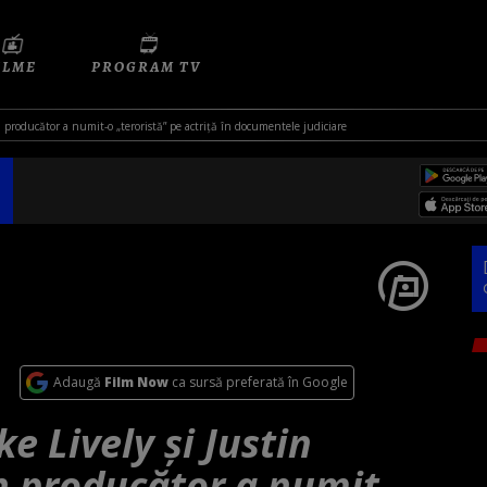
ILME
PROGRAM TV
n producător a numit-o „teroristă” pe actriță în documentele judiciare
Adaugă
Film Now
ca sursă preferată în Google
e Lively și Justin
n producător a numit-