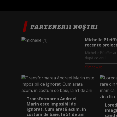
PARTENERII NOȘTRI
Michelle Pfeiff
recente proiect
Michelle Pfeiffer a
după ce anul...
Filmnow.ro
Transformarea Andreei
Marin este imposibil de
Lored
ignorat. Cum arată acum, în
imagi
costum de baie, la 51 de ani
când 