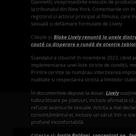
Giannetti, vicepreședinte executiv de producție
la tribunalul din New York. Comentariile vin în
regizorul și actorul principal al filmului, care
sexuală și defăimare formulate de Lively.
Citește și:
Blake Lively renunță la unele dintre
caută cu disperare o rundă de atenție tablo
Scandalul a izbucnit în noiembrie 2023, când ac
implementarea unei liste stricte de condiții, m
Printre cerințe se numărau interzicerea improvi
nuditate și respectarea strictă a limitelor stabil
În documentele depuse la dosar,
Lively
susține
tulburătoare pe platouri, inclusiv afirmația că
refuzat avansurile sexuale. Actrița a mai declar
consimțământul ei, inclusiv un sărut într-o sce
profund inconfortabilă.
Citește și:
Justin Baldoni, concentrat pe „fami