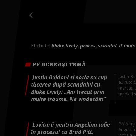
Etichete:
blake lively
,
proces
,
scandal
,
it ends
PE ACEEAȘI TEMĂ
Justin Baldoni și soția sa rup
Justin Ba
au rupt 
tăcerea după scandalul cu
marcați d
Blake Lively: „Am trecut prin
mediatiza
multe traume. Ne vindecăm”
Lovitură pentru Angelina Jolie
Bătălia j
Angelina 
în procesul cu Brad Pitt.
încheia, 