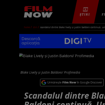
ȘTIRI
F
home
stiri
scandalul dintre blake lively și justin baldoni continuă. u
Descarcă
aplicația
Blake Lively și Justin Baldoni/ Profimedia
Urmărește
Film Now
în Google Discover
Scandalul dintre Blak
Baldoni continuă. U