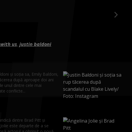
 with us
,
justin baldoni
ldoni și soția sa, Emily Baldoni,
tăcerea după aproape doi ani
e unul dintre cele mai
te conflicte...
uridică dintre Brad Pitt și
Jolie este departe de a se
însă actorul a obținut o nouă