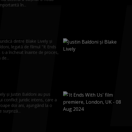
importantă în...
uridică dintre Blake Lively și
ldoni, legată de filmul "It Ends
 s-a încheiat înainte de proces,
 de...
ely și Justin Baldoni au pus
i conflict juridic intens, care a
roape doi ani, ajungând la o
 surpriză...