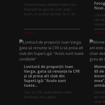
Fotog
Transformarea Andreei Marin este
fiicei..
imposibil de ignorat. Cum arată
acum, în costum de baie, la 51 de...
Loreda
rare di
mămică.
PeRoz.ro
Utv.ro
Lovitură de proporții: Ioan
Momen
Varga, gata să renunțe la CFR
65 de
și să preia alt club din
bizon
SuperLigă: ”Acolo sunt
mea”.
toate...
urmăr
”Aici, la CFR, toată lumea cântă
Moment
prohodul, mi-a ajuns”.
ani est
chiar d