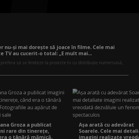
er nu-și mai dorește să joace în filme. Cele mai
e TV au cucerit-o total: „E mult mai...
r prefera să se limiteze la proiecte tv cu distribuție numeroasă,
ana Groza a publicat
Așa arată cu adevărat
ni rare din tinerețe,
Soarele. Cele mai detal
era o tânără mămică.
imagini realizate vreod