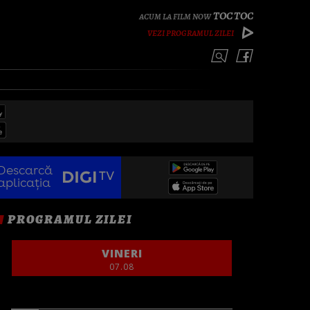
TOC TOC
VEZI PROGRAMUL ZILEI
Descarcă
aplicația
PROGRAMUL ZILEI
VINERI
07.08