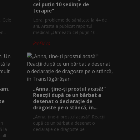
cel puțin 10 ședințe de
terapie”
. Cele
Lora, probleme de sănătate la 44 de
ani. Artista a publicat raportul
...
medical: „Urmează cel puțin 10...
ProFM.ro
eam.
„Anna, ţine-ţi prostul acasă!"
Reacţii după ce un bărbat a
te
desenat o declaraţie de
dragoste pe o stâncă, în...
„Anna, ţine-ţi prostul acasă!" Reacţii
Un
după ce un bărbat a desenat o
ă la
declaraţie de dragoste pe...
lt...