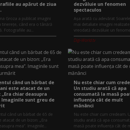
rafiile au apărut de ziua
dezvăluie un fenomen
.
spectaculos
na Groza a publicat imagini
Așa arată cu adevărat Soarele
n tinerețe, când era o tânără
mai detaliate imagini realizate
 Fotografiile au...
vreodată dezvăluie un fenomen
Digi-World.tv
tul când un bărbat de
Nu este chiar cum cred
 ani este atacat de un
Un studiu arată că apa
: „Era chiar deasupra
consumată la masă poa
 Imaginile sunt greu de
influența cât de mult
it
mănânci
ul când un bărbat de 65 de
Nu este chiar cum credeam. 
e atacat de un bizon: „Era
studiu arată că apa consumat
easupra mea”. Imaginile...
masă poate influența cât de mu