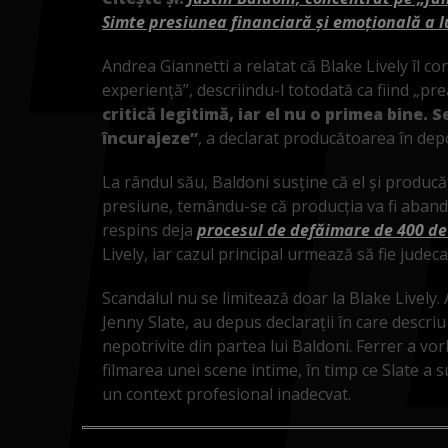
Simte presiunea financiară și emoțională a l
Andrea Giannetti a relatat că Blake Lively îl co
experiență”, descriindu-l totodată ca fiind „pr
critică legitimă, iar el nu o primea bine. S
încurajeze”
, a declarat producătoarea în depo
La rândul său, Baldoni susține că el și produc
presiune, temându-se că producția va fi aband
respins deja
procesul de defăimare de 400 de
Lively, iar cazul principal urmează să fie judeca
Scandalul nu se limitează doar la Blake Lively. Al
Jenny Slate, au depus declarații în care descr
nepotrivite din partea lui Baldoni. Ferrer a vo
filmarea unei scene intime, în timp ce Slate a s
un context profesional inadecvat.