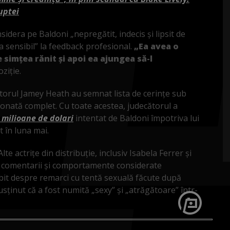
uptei
nsidera pe Baldoni „nepregătit, indecis și lipsit de
ea sensibil” la feedback profesional.
„Ea avea o
e simțea rănit și apoi ea ajungea să-l
ziție.
ătorul Jamey Heath au semnat lista de cerințe sub
onată complet. Cu toate acestea, judecătorul a
 milioane de dolari
intentat de Baldoni împotriva lui
t în luna mai.
te actrițe din distribuție, inclusiv Isabela Ferrer și
iu comentarii și comportamente considerate
rbit despre remarci cu tentă sexuală făcute după
usținut că a fost numită „sexy” și „atrăgătoare” într-