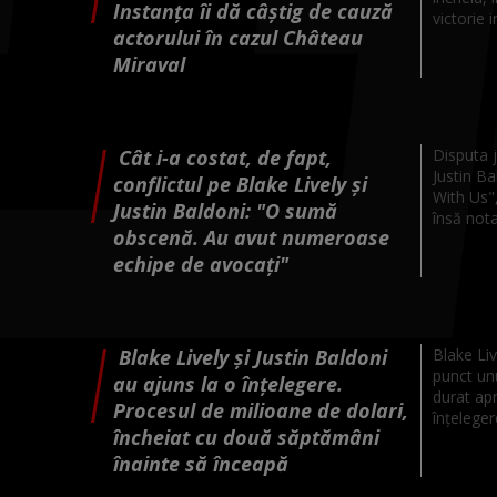
Instanța îi dă câștig de cauză
victorie 
actorului în cazul Château
Miraval
Cât i-a costat, de fapt,
Disputa j
Justin Ba
conflictul pe Blake Lively și
With Us",
Justin Baldoni: "O sumă
însă nota
obscenă. Au avut numeroase
echipe de avocați"
Blake Lively și Justin Baldoni
Blake Liv
punct unu
au ajuns la o înțelegere.
durat ap
Procesul de milioane de dolari,
înțelegere
încheiat cu două săptămâni
înainte să înceapă