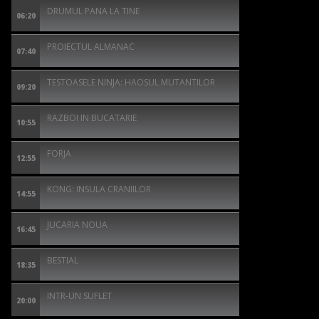
DRUMUL PANA LA TINE
06:20
PROIECTUL ALMANAC
07:40
TESTOASELE NINJA: HAOSUL MUTANTILOR
09:20
RAZBOI IN BUCATARIE
10:55
FORJA
12:55
KONG: INSULA CRANIILOR
14:55
JUCARIA NOUA
16:45
BESTIAL
18:35
INTR-UN SUFLET
20:00