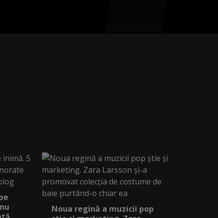
 pe
 nu
Noua regină a muzicii pop
ată,