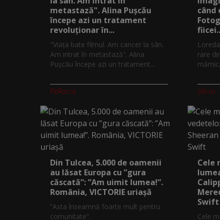
la sân. Am intrat în
imagi
metastază". Alina Pușcău
când 
începe azi un tratament
Fotog
revoluționar în...
fiicei..
"Viața bate filmul. Am cancer la sân.
Loreda
Am intrat în metastază". Alina
rare di
Pușcău începe azi un tratament...
mămică.
PeRoz.ro
Utv.ro
Din Tulcea, 5.000 de oamenii
Cele 
au lăsat Europa cu ”gura
lumea
căscată”: ”Am uimit lumea!”.
Calip
România, VICTORIE uriașă
Mered
Swift
”Asta înseamnă foarte mult pentru
comunitate”.
Cele ma