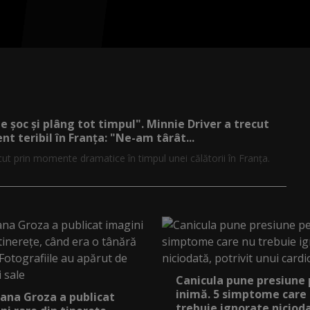
de șoc și plâng tot timpul". Minnie Driver a trecut
nt teribil în Franța: "Ne-am târât...
cut prin momente dramatice în timpul unei călătorii în Franța.
Canicula pune presiune
inimă. 5 simptome care
ana Groza a publicat
trebuie ignorate niciod