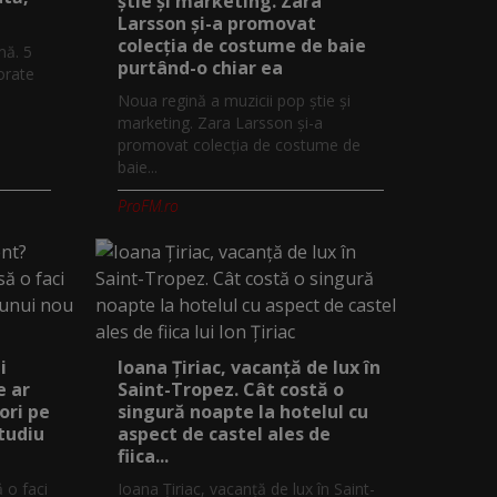
știe și marketing. Zara
Larsson și-a promovat
colecția de costume de baie
mă. 5
purtând-o chiar ea
orate
Noua regină a muzicii pop știe și
marketing. Zara Larsson și-a
promovat colecția de costume de
baie...
ProFM.ro
i
Ioana Țiriac, vacanță de lux în
e ar
Saint-Tropez. Cât costă o
ori pe
singură noapte la hotelul cu
studiu
aspect de castel ales de
fiica...
ă o faci
Ioana Țiriac, vacanță de lux în Saint-