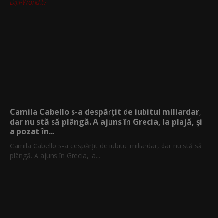
Digi-World.tv
Camila Cabello s-a despărțit de iubitul miliardar,
dar nu stă să plângă. A ajuns în Grecia, la plajă, și
a pozat în...
Camila Cabello s-a despărțit de iubitul miliardar, dar nu stă să
plângă. A ajuns în Grecia, la...