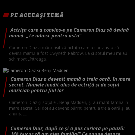
PE ACEEAȘI TEMĂ
Actrița care a convins-o pe Cameron Diaz să devină
mamă. „Te iubesc pentru asta”
Cameron Diaz a mărturisit că actrița care a convins-o să
devină mamă a fost Gwyneth Paltrow. Ea și soțul meu mi-au
schimbat „întreaga...
Cameron Diaz a devenit mamă a treia oară, în mare
secret. Numele inedit ales de actriță și de soțul
muzician pentru fiul lor
Cameron Diaz și soțul ei, Benji Madden, și-au mărit familia în
mare secret. Cei doi au devenit părinți pentru a treia oară și au
anunțat...
Cameron Diaz, după ce și-a pus cariera pe pauză:
„Mă bucur că am ales familia!” Ce spune despre