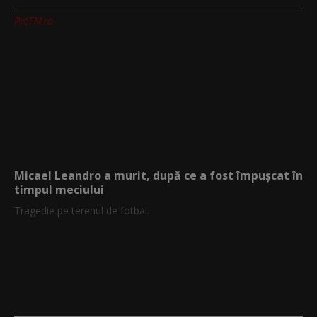
ProFM.ro
Micael Leandro a murit, după ce a fost împușcat în
timpul meciului
Tragedie pe terenul de fotbal.