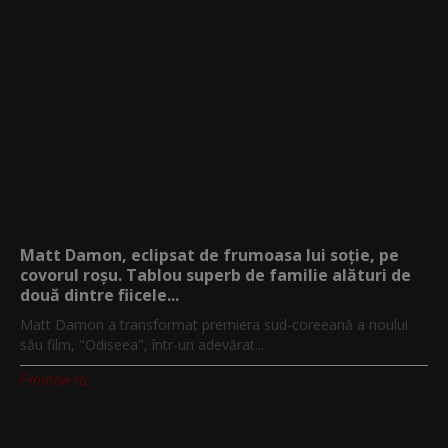
Matt Damon, eclipsat de frumoasa lui soție, pe
covorul roșu. Tablou superb de familie alături de
două dintre fiicele...
Matt Damon a transformat premiera sud-coreeană a noului
său film, "Odiseea", într-un adevărat...
Filmnow.ro