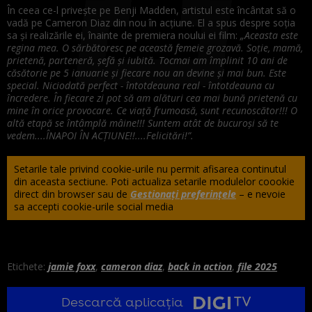
În ceea ce-l privește pe Benji Madden, artistul este încântat să o
vadă pe Cameron Diaz din nou în acțiune. El a spus despre soția
sa și realizările ei, înainte de premiera noului ei film:
„Aceasta este
regina mea. O sărbătoresc pe această femeie grozavă. Soție, mamă,
prietenă, parteneră, șefă și iubită. Tocmai am împlinit 10 ani de
căsătorie pe 5 ianuarie și fiecare nou an devine și mai bun. Este
special. Niciodată perfect - întotdeauna real - întotdeauna cu
încredere. În fiecare zi pot să am alături cea mai bună prietenă cu
mine în orice provocare. Ce viață frumoasă, sunt recunoscător!!! O
altă etapă se întâmplă mâine!!!
Suntem atât de bucuroși să te
vedem....ÎNAPOI ÎN ACȚIUNE!!....Felicitări!”.
Setarile tale privind cookie-urile nu permit afisarea continutul
din aceasta sectiune. Poti actualiza setarile modulelor coookie
direct din browser sau de
Gestionați preferințele
– e nevoie
sa accepti cookie-urile social media
Etichete:
jamie foxx
,
cameron diaz
,
back in action
,
file 2025
Descarcă aplicația