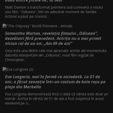
Matt Damon a transformat premiera sud-coreeană a noului
său film, "Odiseea", într-un adevărat moment de familie.
Actorul a pășit pe covorul...
Samantha Morton, revelația filmului „Odiseea”,
dezvăluiri fără precedent. Actrița nu a mai primit
niciun rol de un an: „Am 49 de ani”
Deși este una dintre cele mai apreciate actrițe ale momentului
datorită interpretării din „Odiseea”, noul film regizat de
Christopher...
Eva Longoria, mai în formă ca niciodată. La 51 de
ani, a făcut senzație într-un costum de baie roșu pe
plaja din Marbella
Eva Longoria demonstrează încă o dată că vârsta este doar un
număr. Actrița în vârstă de 51 de ani a fost surprinsă în acest
weekend pe o...