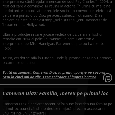
interpretarea cântăreţului american de soul Ray Charles în 2004, a
fost cel care a convins-o să revină la actorie. În urmă cu mai bine
de doi ani, el a publicat pe reţelele sociale o convorbire telefonică
pe care a purtat-o cu Diaz pe acest subiect. Tot atunci, Diaz
declara că este în acelaşi timp „neliniştită” şi „entuziasmată” de
întoarcerea la Hollywood.
Ultima producție în care jucase vedeta de 52 de ani a fost un
remake din 2014 al peliculei "Annie", în care Cameron a
interpretat-o pe Miss Hannigan. Partener de platou i-a fost tot
Foxx.
Acum, cei doi se află în Europa, unde își promovează noul proiect,
o comedie de acțiune.
Toată un zâmbet. Cameron Diaz, la prima apariție pe covorul
roșu în cinci ani de zile. Fermecătoare și impresionantă
Cameron Diaz: Familia, mereu pe primul loc
Cameron Diaz a declarat recent că își pune întotdeauna familia pe
primul loc atunci când ia o decizie majoră, precum acceptarea
unui rol într-un lungmetraj.