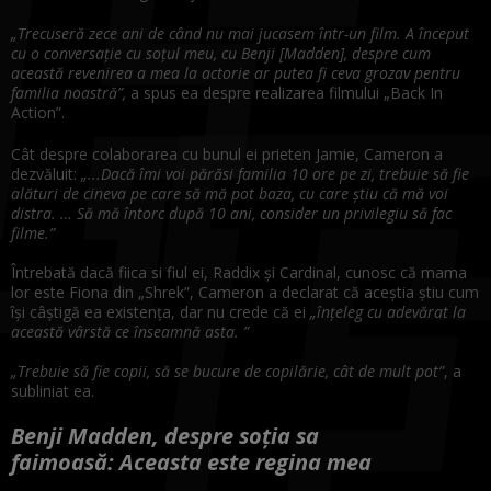
⁠„Trecuseră zece ani de când nu mai jucasem într-un film. A început
cu o conversație cu soțul meu, cu Benji [Madden], despre cum
această revenirea a mea la actorie ar putea fi ceva grozav pentru
familia noastră”,
a spus ea despre realizarea filmului „Back In
Action”.
Cât despre colaborarea cu bunul ei prieten Jamie, Cameron a
dezvăluit:
„...Dacă îmi voi părăsi familia 10 ore pe zi, trebuie să fie
alături de cineva pe care să mă pot baza, cu care știu că mă voi
distra. … Să mă întorc după 10 ani, consider un privilegiu să fac
filme.”⁠
Întrebată dacă fiica si fiul ei, Raddix și Cardinal, cunosc că mama
lor este Fiona din „Shrek”, Cameron a declarat că aceștia știu cum
își câștigă ea existența, dar nu crede că ei
„înțeleg cu adevărat la
această vârstă ce înseamnă asta. ”⁠
„Trebuie să fie copii, să se bucure de copilărie, cât de mult pot”
, a
subliniat ea.
Benji Madden, despre soția sa
faimoasă: Aceasta este regina mea