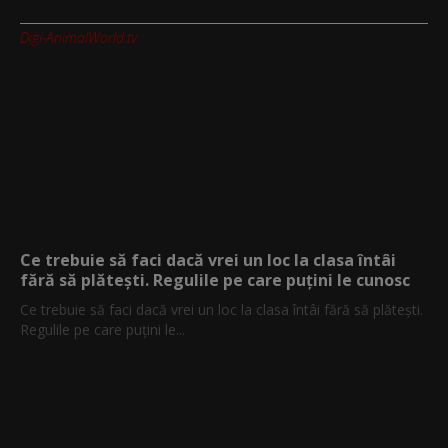
Digi-AnimalWorld.tv
Ce trebuie să faci dacă vrei un loc la clasa întâi
fără să plătești. Regulile pe care puțini le cunosc
Ce trebuie să faci dacă vrei un loc la clasa întâi fără să plătești.
Regulile pe care puțini le...