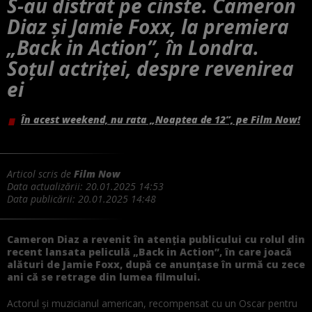
S-au distrat pe cinste. Cameron
Diaz și Jamie Foxx, la premiera
„Back in Action”, în Londra.
Soțul actriței, despre revenirea
ei
În acest weekend, nu rata „Noaptea de 12”, pe Film Now!
Articol scris de
Film Now
Data actualizării:
20.01.2025 14:53
Data publicării:
20.01.2025 14:48
Cameron Diaz a revenit în atenţia publicului cu rolul din
recent lansata peliculă „Back in Action”, în care joacă
alături de Jamie Foxx, după ce anunţase în urmă cu zece
ani că se retrage din lumea filmului.
Actorul şi muzicianul american, recompensat cu un Oscar pentru