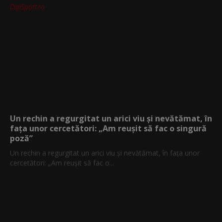
DigiSport.ro
Un rechin a regurgitat un arici viu și nevătămat, în
fața unor cercetători: „Am reușit să fac o singură
poză”
Un rechin a regurgitat un arici viu și nevătămat, în fața unor
cercetători: „Am reușit să fac o...