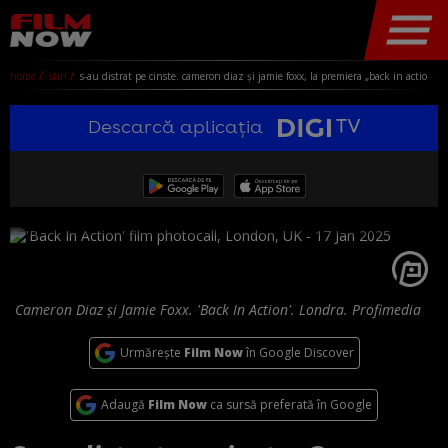
home
stiri
s-au distrat pe cinste. cameron diaz și jamie foxx, la premiera „back in action”, în londra. soțul actriței, despre revenirea ei
Descarcă aplicația
Cameron Diaz și Jamie Foxx. 'Back In Action'. Londra. Profimedia
Urmărește
Film Now
în Google Discover
Adaugă
Film Now
ca sursă preferată în Google