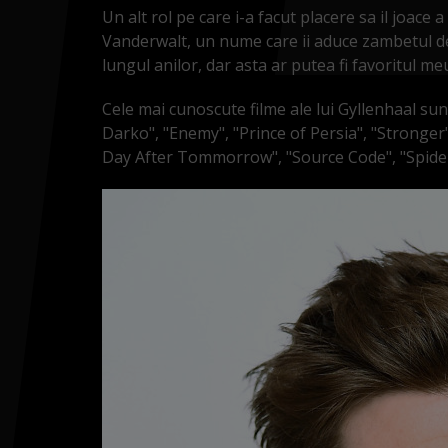
Un alt rol pe care i-a facut placere sa il joace 
Vanderwalt, un nume care ii aduce zambetul d
lungul anilor, dar asta ar putea fi favoritul me
Cele mai cunoscute filme ale lui Gyllenhaal s
Darko", "Enemy", "Prince of Persia", "Stronger
Day After Tommorrow", "Source Code", "Spider