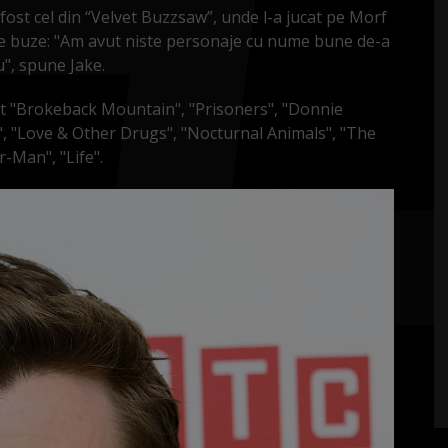
a fost cel din “Velvet Buzzsaw”, unde l-a jucat pe Morf
e buze: "Am avut niste personaje cu nume bune de-a
u", spune Jake.
unt "Brokeback Mountain", "Prisoners", "Donnie
", "Love & Other Drugs", "Nocturnal Animals", "The
-Man", "Life".