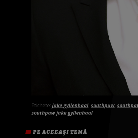
Etichete:
jake gyllenhaal
,
southpaw
,
southpaw
southpaw jake gyllenhaal
PE ACEEAȘI TEMĂ