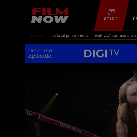
ȘTIRI
F
home
stiri
s-a batut pentru viata lui in "southpaw". cum arata si ce f
Descarcă
aplicația