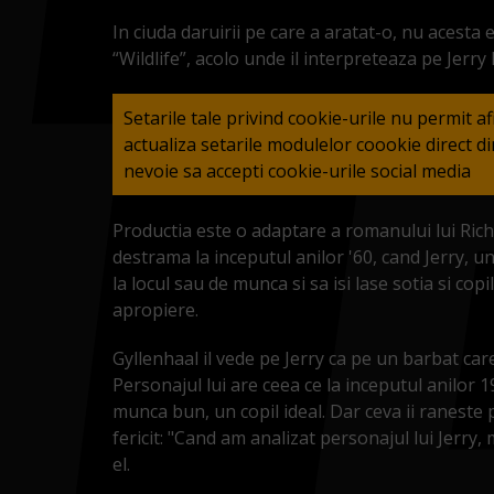
In ciuda daruirii pe care a aratat-o, nu acesta e
“Wildlife”, acolo unde il interpreteaza pe Jerry
Setarile tale privind cookie-urile nu permit a
actualiza setarile modulelor coookie direct 
nevoie sa accepti cookie-urile social media
Productia este o adaptare a romanului lui Ric
destrama la inceputul anilor '60, cand Jerry, u
la locul sau de munca si sa isi lase sotia si co
apropiere.
Gyllenhaal il vede pe Jerry ca pe un barbat care
Personajul lui are ceea ce la inceputul anilor 1
munca bun, un copil ideal. Dar ceva ii raneste 
fericit: "Cand am analizat personajul lui Jerry,
el.