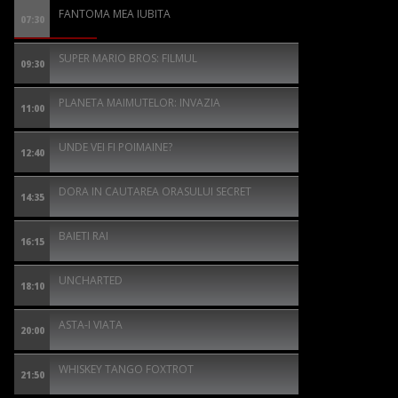
FANTOMA MEA IUBITA
07:30
SUPER MARIO BROS: FILMUL
09:30
PLANETA MAIMUTELOR: INVAZIA
11:00
UNDE VEI FI POIMAINE?
12:40
DORA IN CAUTAREA ORASULUI SECRET
14:35
BAIETI RAI
16:15
UNCHARTED
18:10
ASTA-I VIATA
20:00
WHISKEY TANGO FOXTROT
21:50