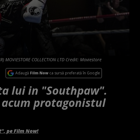
) MOVIESTORE COLLECTION LTD Credit: Moviestore
Adaugă
Film Now
ca sursă preferată în Google
ta lui in "Southpaw".
e acum protagonistul
2”, pe Film Now!