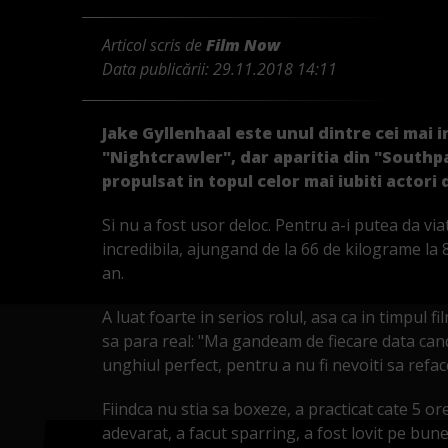
Articol scris de
Film Now
Data publicării:
29.11.2018 14:11
Jake Gyllenhaal este unul dintre cei mai i
"Nightcrawler", dar aparitia din "Southpa
propulsat in topul celor mai iubiti actori 
Si nu a fost usor deloc. Pentru a-i putea da viat
incredibila, ajungand de la 66 de kilograme la
an.
A luat foarte in serios rolul, asa ca in timpul f
sa para real: "Ma gandeam de fiecare data can
unghiul perfect, pentru a nu fi nevoiti sa refac
Fiindca nu stia sa boxeze, a practicat cate 5 or
adevarat, a facut sparring, a fost lovit pe bune