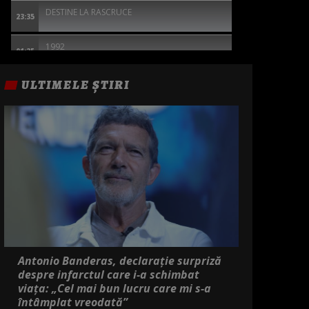
DESTINE LA RASCRUCE
23:35
1992
01:25
TOC TOC
ULTIMELE ȘTIRI
02:55
BARRON'S COVE - RAZBUNAREA
04:30
Antonio Banderas, declarație surpriză
despre infarctul care i-a schimbat
viața: „Cel mai bun lucru care mi s-a
întâmplat vreodată”