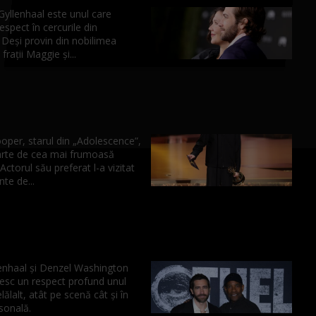
yllenhaal este unul care
spect în cercurile din
 Deși provin din nobilimea
frații Maggie și...
per, starul din „Adolescence”,
arte de cea mai frumoasă
 Actorul său preferat l-a vizitat
nte de...
lenhaal și Denzel Washington
esc un respect profund unul
lălalt, atât pe scenă cât și în
sonală.