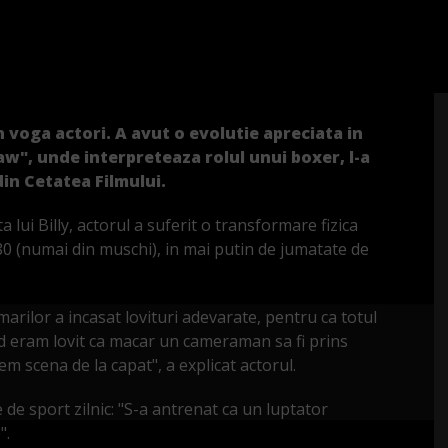
n voga actori. A avut o evolutie apreciata in
w", unde interpreteaza rolul unui boxer, l-a
din Cetatea Filmului.
a lui Billy, actorul a suferit o transformare fizica
 80 (numai din muschi), in mai putin de jumatate de
ilmarilor a incasat lovituri adevarate, pentru ca totul
d eram lovit ca macar un cameraman sa fi prins
em scena de la capat", a explicat actorul.
e de sport zilnic: "S-a antrenat ca un luptator
".