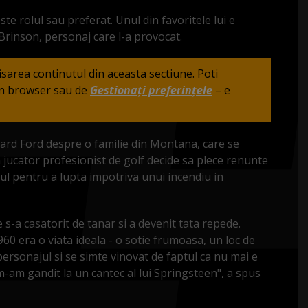
ste rolul sau preferat. Unul din favoritele lui e
 Brinson, personaj care l-a provocat.
fisarea continutul din aceasta sectiune. Poti
din browser sau de
Gestionați preferințele
– e
hard Ford despre o familie din Montana, care se
n jucator profesionist de golf decide sa plece renunte
pilul pentru a lupta impotriva unui incendiu in
 s-a casatorit de tanar si a devenit tata repede.
960 era o viata ideala - o sotie frumoasa, un loc de
personajul si se simte vinovat de faptul ca nu mai e
 m-am gandit la un cantec al lui Springsteen", a spus