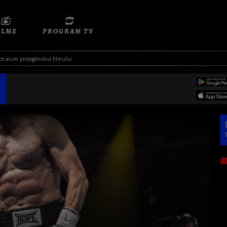
ILME
PROGRAM TV
ace acum protagonistul filmului