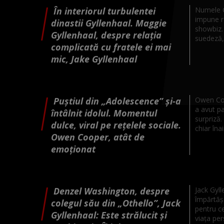
În interiorul turbulentei
Numele G
impune re
dinastii Gyllenhaal. Maggie
showbiz.
Gyllenhaal, despre relația
suedeză, 
complicată cu fratele ei mai
mic, Jake Gyllenhaal
Puștiul din „Adolescence” și-a
Owen Coo
a avut p
întâlnit idolul. Momentul
surpriză.
dulce, viral pe rețelele sociale.
chiar înai
Owen Cooper, atât de
emoționat
Denzel Washington, despre
Jack Gyl
împărtăș
colegul său din „Othello”, Jack
pentru ce
Gyllenhaal: Este strălucit și
viața per