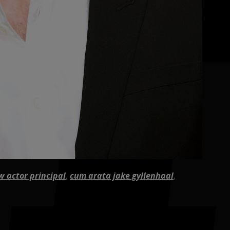
 actor principal
,
cum arata jake gyllenhaal
,