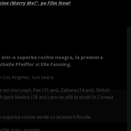
mine (Marry Me)”, pe Film Now!
, intr-o superba rochie neagra, la premiera
chelle Pfeiffer si Elle Fanning.
n Los Angeles, luni seara.
 cei cinci copii, Pax (15 ani), Zahara (14 ani), Shiloh
 lipsit Madox (18 ani) care se află la studii în Coreea
o superba rochie verde cu accesorii florale.
rochie rosu- orange.