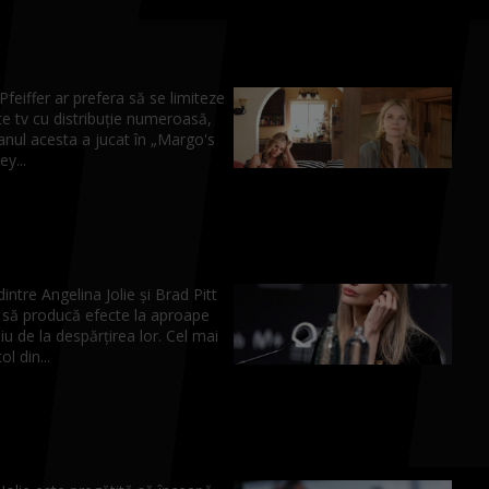
Pfeiffer ar prefera să se limiteze
te tv cu distribuție numeroasă,
anul acesta a jucat în „Margo's
y...
intre Angelina Jolie și Brad Pitt
 să producă efecte la aproape
u de la despărțirea lor. Cel mai
l din...