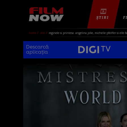
ȘTIRI
F
home
stiri
reginele si printesa. angelina jolie, michelle pfeiffer si elle 
Descarcă
aplicația