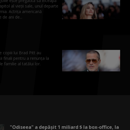
Jolie este pregătită să înceapă
pitol al vieții sale, unul departe
rnia. Actrița americană
 de ani de...
e copiii lui Brad Pitt au
ii finali pentru a renunța la
 familie al tatălui lor.
"Odiseea" a depășit 1 miliard $ la box-office, la