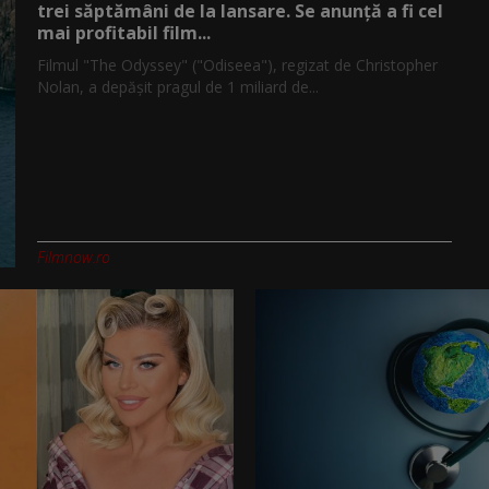
trei săptămâni de la lansare. Se anunță a fi cel
mai profitabil film...
Filmul "The Odyssey" ("Odiseea"), regizat de Christopher
Nolan, a depăşit pragul de 1 miliard de...
Filmnow.ro