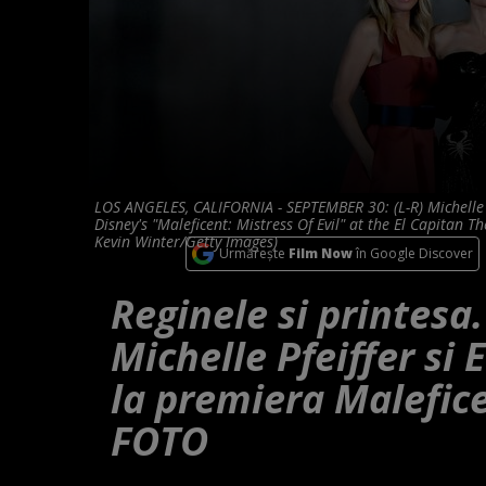
LOS ANGELES, CALIFORNIA - SEPTEMBER 30: (L-R) Michelle Pf
Disney's "Maleficent: Mistress Of Evil" at the El Capitan 
Kevin Winter/Getty Images)
Urmărește
Film Now
în Google Discover
Reginele si printesa.
Michelle Pfeiffer si 
la premiera Malefice
FOTO