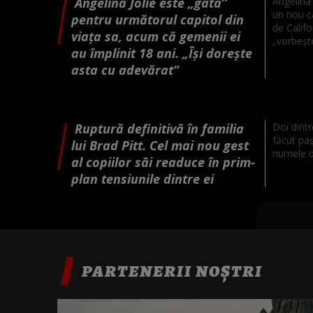
Angelina Jolie este „gata”
Angelina 
un nou ca
pentru următorul capitol din
de Califo
viața sa, acum că gemenii ei
„vorbește
au împlinit 18 ani. „Își dorește
asta cu adevărat”
Ruptură definitivă în familia
Doi dintr
făcut paș
lui Brad Pitt. Cel mai nou gest
numele de
al copiilor săi readuce în prim-
plan tensiunile dintre ei
PARTENERII NOȘTRI