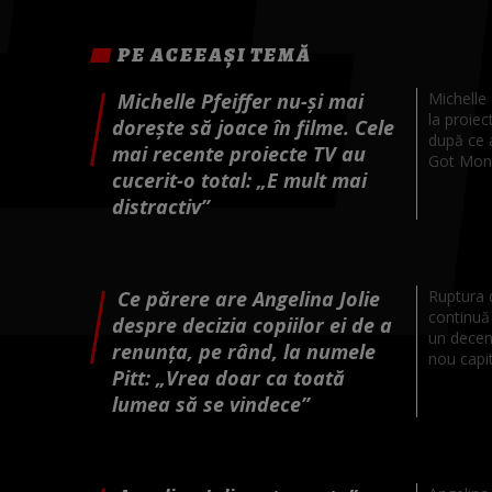
PE ACEEAȘI TEMĂ
Michelle Pfeiffer nu-și mai
Michelle 
la proiec
dorește să joace în filme. Cele
după ce 
mai recente proiecte TV au
Got Mone
cucerit-o total: „E mult mai
distractiv”
Ce părere are Angelina Jolie
Ruptura d
continuă
despre decizia copiilor ei de a
un deceni
renunța, pe rând, la numele
nou capito
Pitt: „Vrea doar ca toată
lumea să se vindece”