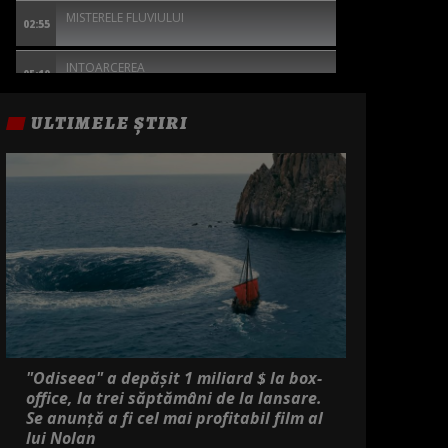
MISTERELE FLUVIULUI
02:55
INTOARCEREA
05:10
ULTIMELE ȘTIRI
"Odiseea" a depășit 1 miliard $ la box-
office, la trei săptămâni de la lansare.
Se anunță a fi cel mai profitabil film al
lui Nolan