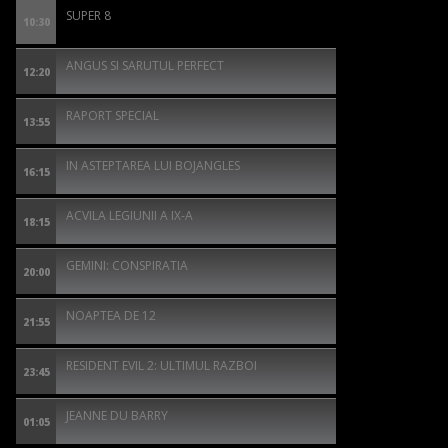
SUPER 8
10:30
ANGUS SI SARUTUL PERFECT
12:20
RAPORT SPECIAL
13:55
IN ASTEPTAREA LUI BOJANGLES
16:15
ACVILA LEGIUNII A IX-A
18:15
GEMINI: CONSPIRATIA
20:00
NOAPTEA DE 12
21:55
RESIDENT EVIL 2: ULTIMUL RAZBOI
23:45
JEANNE DU BARRY
01:05