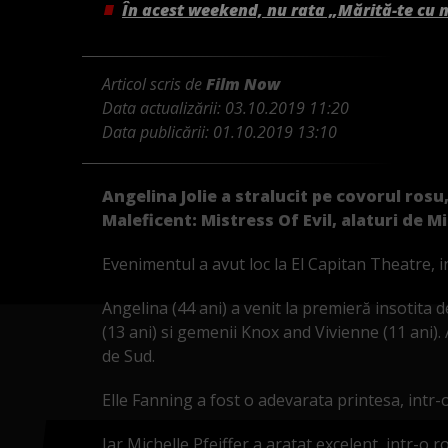
În acest weekend, nu rata „Mărită-te cu 
Articol scris de
Film Now
Data actualizării:
03.10.2019 11:20
Data publicării:
01.10.2019 13:10
Angelina Jolie a stralucit pe covorul rosu
Maleficent: Mistress Of Evil, alaturi de Mi
Evenimentul a avut loc la El Capitan Theatre, i
Angelina (44 ani) a venit la premieră insotita de
(13 ani) si gemenii Knox and Vivienne (11 ani). A
de Sud.
Elle Fanning a fost o adevarata printesa, intr-
Iar Michelle Pfeiffer a aratat excelent, intr-o 