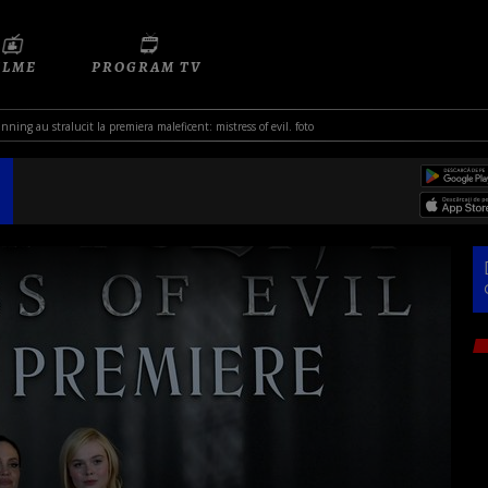
ILME
PROGRAM TV
fanning au stralucit la premiera maleficent: mistress of evil. foto