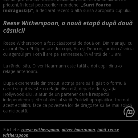
prieteni, în locul petrecerilor mondene.
„Sunt foarte
îndrăgostiți”
, a declarat recent o altă sursă apropiată cuplului.
Reese Witherspoon, o nouă etapă după două
căsnicii
Reese Witherspoon a fost căsătorită de două ori. Din mariajul cu
actorul Ryan Phillippe are doi copii, Ava și Deacon, iar din căsnicia
cu agentul Jim Toth îl are pe Tennessee, în vârstă de 13 ani.
La rândul său, Oliver Haarmann este tatăl a doi copii dintr-o
relație anterioară.
După experiențele din trecut, actrița pare să fi găsit o formulă
care i se potrivește: o relație discretă, departe de agitația
Hollywood-ului, alături de un partener care îi respectă
independența și ritmul alert al vieții. Potrivit apropiaților, tocmai
acest echilibru face ca povestea lor de dragoste să fie mai solidă
ca niciodată.
Etichete:
reese witherspoon
,
oliver haarmann
,
iubit reese
witherspoon