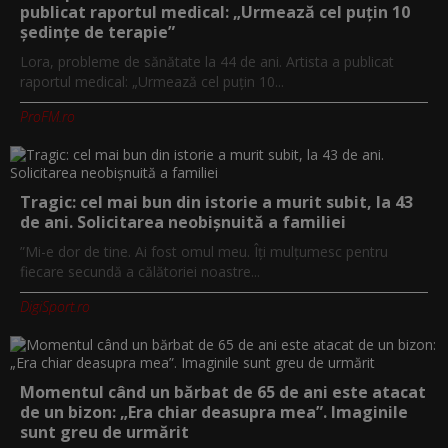
publicat raportul medical: „Urmează cel puțin 10
ședințe de terapie”
Lora, probleme de sănătate la 44 de ani. Artista a publicat
raportul medical: „Urmează cel puțin 10...
ProFM.ro
Tragic: cel mai bun din istorie a murit subit, la 43
de ani. Solicitarea neobișnuită a familiei
”Mi-e dor de tine. Ai fost omul meu. Îți mulțumesc pentru
fiecare secundă a călătoriei noastre...
DigiSport.ro
Momentul când un bărbat de 65 de ani este atacat
de un bizon: „Era chiar deasupra mea”. Imaginile
sunt greu de urmărit