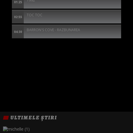
1992
01:25
TOC TOC
02:55
BARRON'S COVE - RAZBUNAREA
04:30
ULTIMELE ȘTIRI