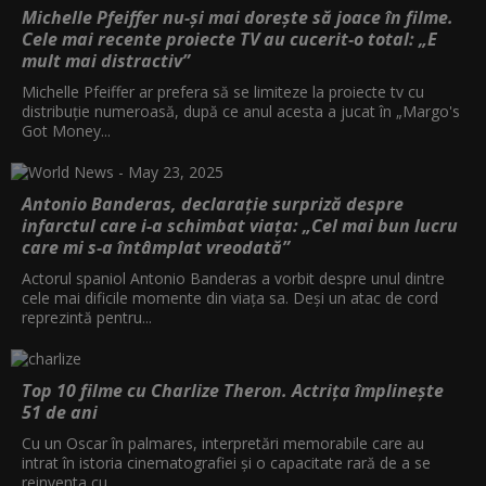
Michelle Pfeiffer nu-și mai dorește să joace în filme.
Cele mai recente proiecte TV au cucerit-o total: „E
mult mai distractiv”
Michelle Pfeiffer ar prefera să se limiteze la proiecte tv cu
distribuție numeroasă, după ce anul acesta a jucat în „Margo's
Got Money...
Antonio Banderas, declarație surpriză despre
infarctul care i-a schimbat viața: „Cel mai bun lucru
care mi s-a întâmplat vreodată”
Actorul spaniol Antonio Banderas a vorbit despre unul dintre
cele mai dificile momente din viața sa. Deși un atac de cord
reprezintă pentru...
Top 10 filme cu Charlize Theron. Actrița împlinește
51 de ani
Cu un Oscar în palmares, interpretări memorabile care au
intrat în istoria cinematografiei și o capacitate rară de a se
reinventa cu...