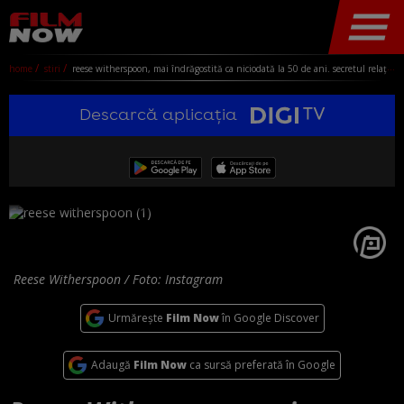
home
stiri
reese witherspoon, mai îndrăgostită ca niciodată la 50 de ani. secretul relației cu un finanțist german de succes: "sunt discreți"
Descarcă aplicația
Reese Witherspoon / Foto: Instagram
Urmărește
Film Now
în Google Discover
Adaugă
Film Now
ca sursă preferată în Google