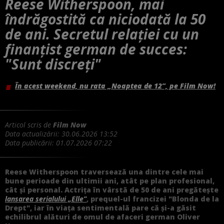
Reese Witherspoon, mai
îndrăgostită ca niciodată la 50
de ani. Secretul relației cu un
finanțist german de succes:
"Sunt discreți"
În acest weekend, nu rata „Noaptea de 12”, pe Film Now!
Articol scris de
Film Now
Data actualizării:
30.06.2026 13:52
Data publicării:
01.07.2026 07:22
Reese Witherspoon traversează una dintre cele mai
bune perioade din ultimii ani, atât pe plan profesional,
cât și personal. Actrița în vârstă de 50 de ani pregătește
lansarea serialului „Elle”
, prequel-ul francizei "Blonda de la
Drept", iar în viața sentimentală pare că și-a găsit
echilibrul alături de omul de afaceri german Oliver