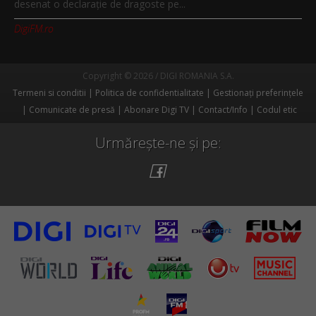
desenat o declaraţie de dragoste pe...
DigiFM.ro
Copyright © 2026 / DIGI ROMANIA S.A.
Termeni si conditii
Politica de confidentialitate
Gestionați preferințele
Comunicate de presă
Abonare Digi TV
Contact/Info
Codul etic
Urmărește-ne și pe: