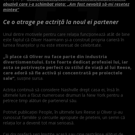
abuzivă care i-a schimbat viața: „Am fost nevoită să-mi resetez
mintea”
Ce o atrage pe actriță la noul ei partener
Unul dintre motivele pentru care relația funcționează atât de bine
este faptul că Oliver Haarmann și-a construit propria carieră în
lumea finanțelor și nu este interesat de celebritate.
„Îi place că Oliver nu face parte din industria
divertismentului. Este foarte dedicat profesiei lui, iar
asta se potrivește perfect cu stilul de viață al lui Reese,
care adoră să fie activă și concentrată pe proiectele
sale”
, susține sursa.
Actrița continuă să considere Nashville drept casa ei, însă în
ultimele luni a făcut numeroase drumuri la New York pentru a
petrece timp alături de partenerul său.
Potrivit publicației People, în ultimele luni Reese și Oliver și-au
cunoscut familiile și cercurile apropiate de prieteni, un semn că
relația lor a devenit tot mai serioasă.
Cei doi preferă seri liniștite acasă sau cine restrânse alături de