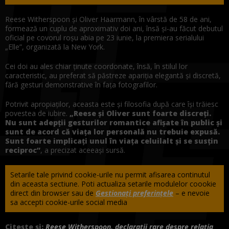
Reese Witherspoon și Oliver Haarmann, în vârstă de 58 de ani,
formează un cuplu de aproximativ doi ani, însă și-au făcut debutul
oficial pe covorul roșu abia pe 23 iunie, la premiera serialului
„Elle”, organizată la New York.
Cei doi au ales chiar ținute coordonate, însă, în stilul lor
caracteristic, au preferat să păstreze apariția elegantă și discretă,
fără gesturi demonstrative în fața fotografilor.
Potrivit apropiaților, aceasta este și filosofia după care își trăiesc
povestea de iubire.
„Reese și Oliver sunt foarte discreți.
Nu sunt adepții gesturilor romantice afișate în public și
sunt de acord că viața lor personală nu trebuie expusă.
Sunt foarte implicați unul în viața celuilalt și se susțin
reciproc”
, a precizat aceeași sursă.
Setarile tale privind cookie-urile nu permit afisarea continutul
din aceasta sectiune. Poti actualiza setarile modulelor coookie
direct din browser sau de
Gestionați preferințele
– e nevoie
sa accepti cookie-urile social media
Citește și:
Reese Witherspoon, declarații rare despre relația