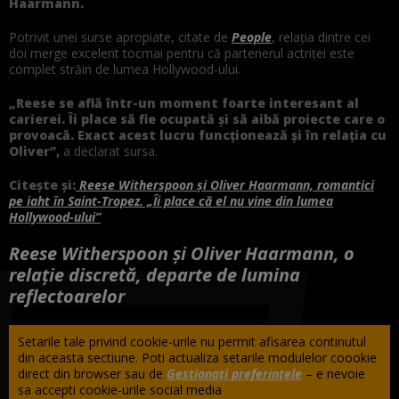
Haarmann.
Potrivit unei surse apropiate, citate de
People
, relația dintre cei
doi merge excelent tocmai pentru că partenerul actriței este
complet străin de lumea Hollywood-ului.
„Reese se află într-un moment foarte interesant al
carierei. Îi place să fie ocupată și să aibă proiecte care o
provoacă. Exact acest lucru funcționează și în relația cu
Oliver”,
a declarat sursa.
Citește și:
Reese Witherspoon și Oliver Haarmann, romantici
pe iaht în Saint-Tropez. „Îi place că el nu vine din lumea
Hollywood-ului”
Reese Witherspoon și Oliver Haarmann, o
relație discretă, departe de lumina
reflectoarelor
Setarile tale privind cookie-urile nu permit afisarea continutul
din aceasta sectiune. Poti actualiza setarile modulelor coookie
direct din browser sau de
Gestionați preferințele
– e nevoie
sa accepti cookie-urile social media