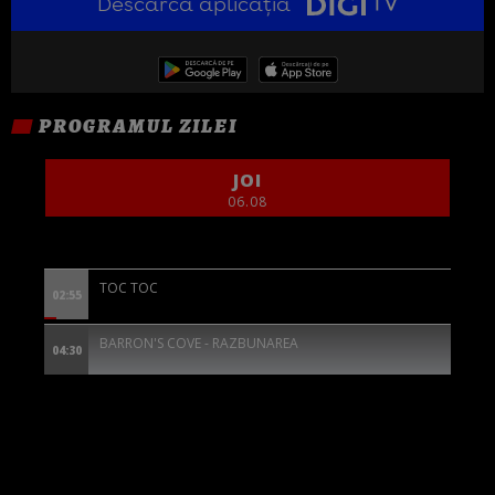
Descarcă aplicația
PROGRAMUL ZILEI
JOI
06.08
TOC TOC
02:55
BARRON'S COVE - RAZBUNAREA
04:30