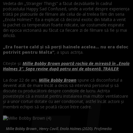
Vedeta din „Stranger Things” a făcut dezvăluirile în cadrul
podcastului Happy Sad Confused, unde a vorbit despre experiența
trăită pe platourile de filmare ale celui de-al treilea film din seria
„Enola Holmes”. Ea a explicat că decorul exotic din Malta a venit
la pachet cu temperaturi foarte ridicate, iar costumele inspirate
din epoca victoriană au făcut ca fiecare zi de filmare să fie și mai
dificilă.
„Era foarte cald și să porți hainele acelea… nu era deloc
potrivit pentru Malta”
, a spus actrița.
Citește și:
Millie Bobby Brown poartă rochia de mireasă în „Enola
Holmes 3”. Saga revine după patru ani de absenţă. TRAILER
La doar 22 de ani,
Millie Bobby Brown
spune că disconfortul a
devenit atât de mare încât a decis să intervină personal și să
discute cu producătorii despre condițiile de lucru. Actrița
povestește că a insistat pentru instalarea mai multor ventilatoare
și a unor corturi dotate cu aer condiționat, astfel încât actorii și
membrii echipei să se poată răcori între cadre.
Millie Bobby Brown , Henry Cavill. Enola Holmes (2020). Profimedia