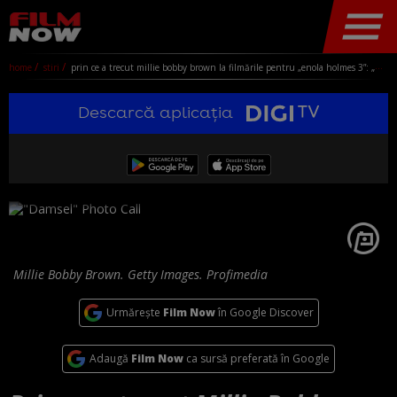
home
stiri
prin ce a trecut millie bobby brown la filmările pentru „enola holmes 3”: „nu-mi puteam ține ochii deschiși”
Descarcă aplicația
Millie Bobby Brown. Getty Images. Profimedia
Urmărește
Film Now
în Google Discover
Adaugă
Film Now
ca sursă preferată în Google