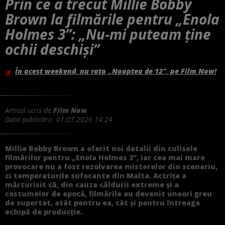
Prin ce a trecut Millie Bobby
Brown la filmările pentru „Enola
Holmes 3”: „Nu-mi puteam ține
ochii deschiși”
În acest weekend, nu rata „Noaptea de 12”, pe Film Now!
Articol scris de
Film Now
Data publicării:
01.07.2026 14:24
Millie Bobby Brown a oferit noi detalii din culisele
filmărilor pentru „Enola Holmes 3”, iar cea mai mare
provocare nu a fost rezolvarea misterelor din scenariu,
ci temperaturile sufocante din Malta. Actrița a
mărturisit că, din cauza căldurii extreme și a
costumelor de epocă, filmările au devenit uneori greu
de suportat, atât pentru ea, cât și pentru întreaga
echipă de producție.