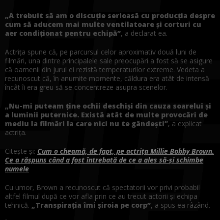
„A trebuit să am o discuție serioasă cu producția despre
cum să aducem mai multe ventilatoare și corturi cu
aer condiționat pentru echipă”
, a declarat ea.
Actrița spune că, pe parcursul celor aproximativ două luni de
filmări, una dintre principalele sale preocupări a fost să se asigure
că oamenii din jurul ei rezistă temperaturilor extreme. Vedeta a
recunoscut că, în anumite momente, căldura era atât de intensă
încât îi era greu să se concentreze asupra scenelor.
„Nu-mi puteam ține ochii deschiși din cauza soarelui și
a luminii puternice. Există atât de multe provocări de
mediu la filmări la care nici nu te gândești”
, a explicat
actrița.
Citește și:
Cum o cheamă, de fapt, pe actrița Millie Bobby Brown.
Ce a răspuns când a fost întrebată de ce a ales să-și schimbe
numele
Cu umor, Brown a recunoscut că spectatorii vor privi probabil
altfel filmul după ce vor afla prin ce au trecut actorii și echipa
tehnică.
„Transpirația îmi șiroia pe corp”
, a spus ea râzând.