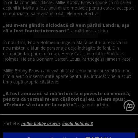
În ciuda condițiilor dificile, Millie Bobby Brown spune că mutarea
acțiunii în Malta a fost unul dintre motivele pentru care a acceptat
cu entuziasm să revină în rolul celebrei detectiv.
„Nu m-am gândit niciodată că vom părăsi Londra, așa
că a fost foarte interesant”
, a mărturisit actrița.
În noul film, Enola Holmes ajunge în Malta pentru a rezolva un
nou mister, alături de personaje deja îndrăgite de fani. Din
distribuție fac parte, din nou, Henry Cavill, în rolul lui Sherlock
Holmes, Helena Bonham Carter, Louis Partridge și Himesh Patel.
Millie Bobby Brown a dezvăluit și că tema nunții prezentă în noul
film a avut o însemnătate aparte pentru ea, întrucât vine la scurt
timp după propria căsătorie.
„A fost amuzant să mă întorc la o poveste cu o nuntă,
pentru că tocmai m-am căsătorit și eu. Mi-am spus:
«Trebuie să o iau de la capăt»”
, a glumit actrița.
Etichete:
millie bobby brown
,
enola holmes 3