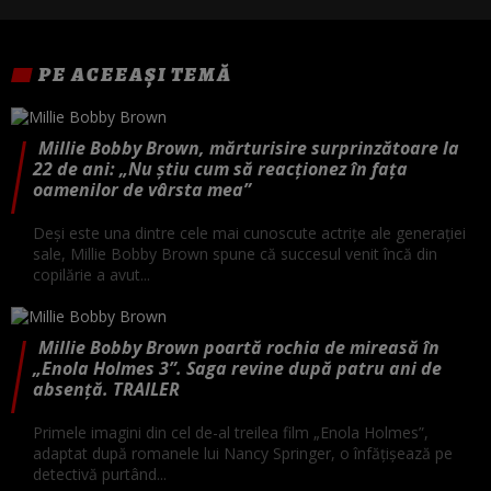
PE ACEEAȘI TEMĂ
Millie Bobby Brown, mărturisire surprinzătoare la
22 de ani: „Nu știu cum să reacționez în fața
oamenilor de vârsta mea”
Deși este una dintre cele mai cunoscute actrițe ale generației
sale, Millie Bobby Brown spune că succesul venit încă din
copilărie a avut...
Millie Bobby Brown poartă rochia de mireasă în
„Enola Holmes 3”. Saga revine după patru ani de
absenţă. TRAILER
Primele imagini din cel de-al treilea film „Enola Holmes”,
adaptat după romanele lui Nancy Springer, o înfăţişează pe
detectivă purtând...