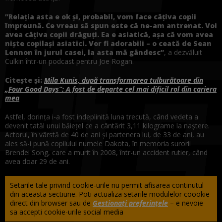
”Relația
asta
e ok și, probabil, vom face câțiva copii
împreună. Ce vreau să spun este că ne-am antrenat. Voi
avea câțiva copii drăguți. Ea e asiatică, așa că vom avea
niște copilași asiatici. Vor fi adorabili – o ceată de Sean
Lennon în jurul
casei
,
la
asta
mă gândesc”
, a dezvăluit
Culkin într-un podcast pentru Joe Rogan.
Citeşte şi:
Mila Kunis, după transformarea tulburătoare din
„Four Good Days”: A fost de departe cel mai dificil rol din cariera
mea
Astfel,
dorința
i-a fost indeplinită
luna
trecută
,
când
vedeta
a
devenit
tatăl
unui
băiețel
ce a
cântărit
3,11 kilograme
la
naștere
.
Actorul, în vârstă de 40 de ani și
partenera
lui, de 33 de ani, au
ales
să-i pună copilului numele Dakota, în memoria surorii
Brendei Song, care a murit în 2008, într-un accident rutier, când
avea doar 29 de ani.
Setarile tale privind cookie-urile nu permit afisarea continutul
din aceasta sectiune. Poti actualiza setarile modulelor coookie
direct din browser sau de
Gestionați preferințele
– e nevoie
sa accepti cookie-urile social media