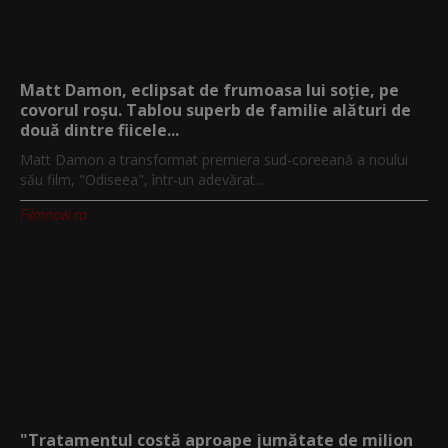
Matt Damon, eclipsat de frumoasa lui soție, pe
covorul roșu. Tablou superb de familie alături de
două dintre fiicele...
Matt Damon a transformat premiera sud-coreeană a noului
său film, "Odiseea", într-un adevărat...
Filmnow.ro
"Tratamentul costă aproape jumătate de milion