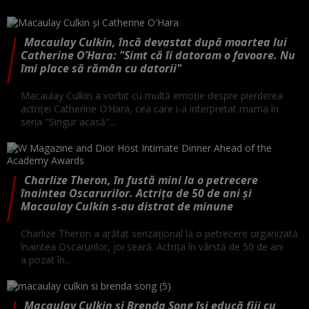
Macaulay Culkin, încă devastat după moartea lui
Catherine O’Hara: "Simt că îi datoram o favoare. Nu
îmi place să rămân cu datorii"
Macaulay Culkin a vorbit cu multă emoție despre pierderea
actriței Catherine O’Hara, cea care i-a interpretat mama în
seria "Singur acasă"...
Charlize Theron, în fustă mini la o petrecere
înaintea Oscarurilor. Actrița de 50 de ani și
Macaulay Culkin s-au distrat de minune
Charlize Theron a arătat senzațional la o petrecere organizată
înaintea Oscarurilor, joi seară. Actrița în vârstă de 50 de ani
a pozat în...
Macaulay Culkin și Brenda Song își educă fiii cu