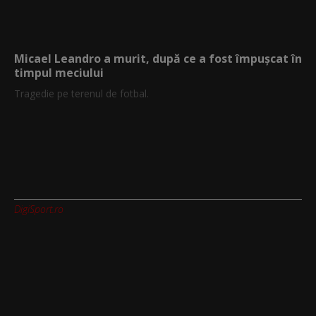
Micael Leandro a murit, după ce a fost împușcat în
timpul meciului
Tragedie pe terenul de fotbal.
DigiSport.ro