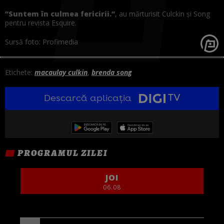
”Suntem în culmea fericirii.”
, au mărturisit Culckin și Song
pentru
revista
Esquire.
Sursă foto: Profimedia
Etichete:
macaulay culkin
,
brenda song
Descarcă aplicația
PROGRAMUL ZILEI
JOI
06.08