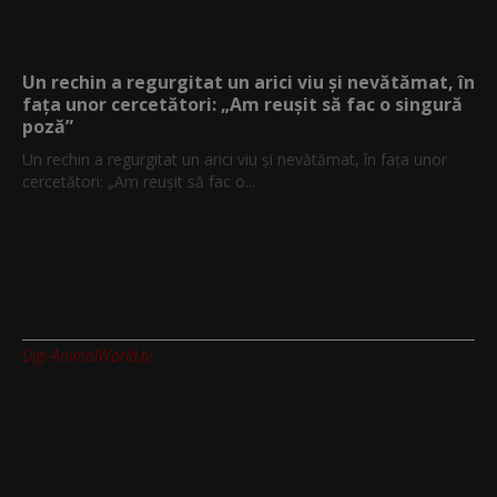
Un rechin a regurgitat un arici viu și nevătămat, în
fața unor cercetători: „Am reușit să fac o singură
poză”
Un rechin a regurgitat un arici viu și nevătămat, în fața unor
cercetători: „Am reușit să fac o...
Digi-AnimalWorld.tv