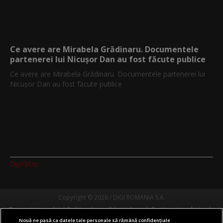
Ce avere are Mirabela Grădinaru. Documentele
partenerei lui Nicușor Dan au fost făcute publice
Ce avere are Mirabela Grădinaru. Documentele partenerei lui
Nicușor Dan au fost făcute publice
DigiFM.ro
Copyright © 2026 / DIGI ROMANIA S.A.
Termeni si conditii
Politica de confidentialitate
Gestionați preferințele
Nouă ne pasă ca datele tale personale să rămână confidențiale
Comunicate de presă
Abonare Digi TV
Contact/Info
Codul etic