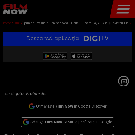
home
stiri
primele imagini cu brenda song, iubita lui macaulay culkin, și băiețelul lor. cum a fost surprinsă actrița pe străzile din los angeles
Descarcă aplicația
sursă foto: Profimedia
Urmărește
Film Now
în Google Discover
Adaugă
Film Now
ca sursă preferată în Google