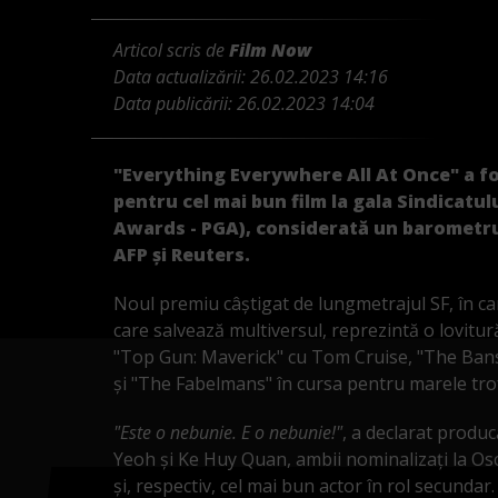
Articol scris de
Film Now
Data actualizării:
26.02.2023 14:16
Data publicării:
26.02.2023 14:04
"Everything Everywhere All At Once" a f
pentru cel mai bun film la gala Sindicatu
Awards - PGA), considerată un barometru
AFP şi Reuters.
Noul premiu câştigat de lungmetrajul SF, în 
care salvează multiversul, reprezintă o lovitu
"Top Gun: Maverick" cu Tom Cruise, "The Bansh
şi "The Fabelmans" în cursa pentru marele trof
"Este o nebunie. E o nebunie!"
, a declarat produc
Yeoh şi Ke Huy Quan, ambii nominalizaţi la Osca
şi, respectiv, cel mai bun actor în rol secundar.