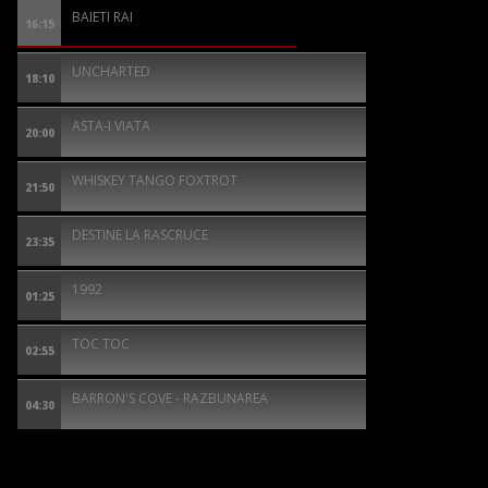
BAIETI RAI
16:15
UNCHARTED
18:10
ASTA-I VIATA
20:00
WHISKEY TANGO FOXTROT
21:50
DESTINE LA RASCRUCE
23:35
1992
01:25
TOC TOC
02:55
BARRON'S COVE - RAZBUNAREA
04:30