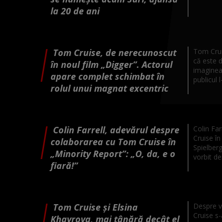
la 20 de ani
Tom Cruise, de nerecunoscut
Tom Crui
că este d
în noul film „Digger”. Actorul
imaginea 
apare complet schimbat în
publicul l
rolul unui magnat excentric
Colin Farrell, adevărul despre
Colin Far
Cruise în
colaborarea cu Tom Cruise în
Spielberg
„Minority Report”: „O, da, e o
vorbit de
fiară!”
Tom Cruise și Elsina
Despre v
Cruise s-
Khayrova, mai tânără decât el