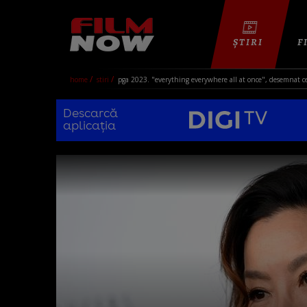
ȘTIRI
F
home
stiri
pga 2023. "everything everywhere all at once", desemnat ce
Descarcă
aplicația