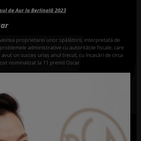
sul de Aur la Berlinală 2023
car
estea proprietarei unor spălătorii, interpretată de
roblemele administrative cu autorităţile fiscale, care
 avut un succes uriaş anul trecut, cu încasări de circa
fost nominalizat la 11 premii Oscar.