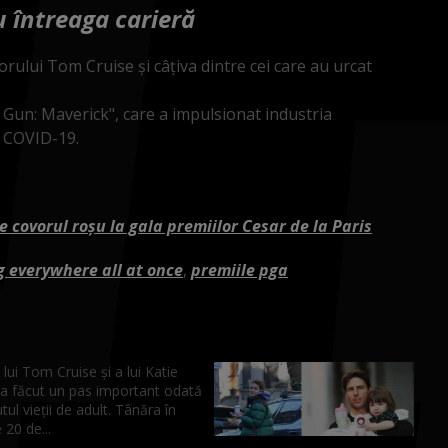
u întreaga carieră
orului Tom Cruise şi câţiva dintre cei care au urcat
 Gun: Maverick", care a impulsionat industria
e COVID-19.
e covorul roșu la gala premiilor Cesar de la Paris
g everywhere all at once
,
premiile pga
a lui Tom Cruise și a lui Katie
a făcut un pas important odată
tul vieții de adult. Tânăra în
 20 de...