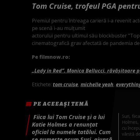
Tom Cruise, trofeul PGA pentr
Premiul pentru întreaga carieră i-a revenit act
pe scenă i-au mulţumit
actorului pentru ultimul său blockbuster "Top
cinematografică grav afectată de pandemia d
Pe filmnow.ro:
„Lady in Red”. Monica Bellucci, răvășitoare p
Etichete:
tom cruise
,
michelle yeoh
,
everythin
PE ACEEAȘI TEMĂ
Fiica lui Tom Cruise și a lui
Suri, fiic
Holmes, 
Katie Holmes a renunțat
cu începu
oficial la numele tatălui. Cum
vârstă de
se numește acum Suri, ajunsă