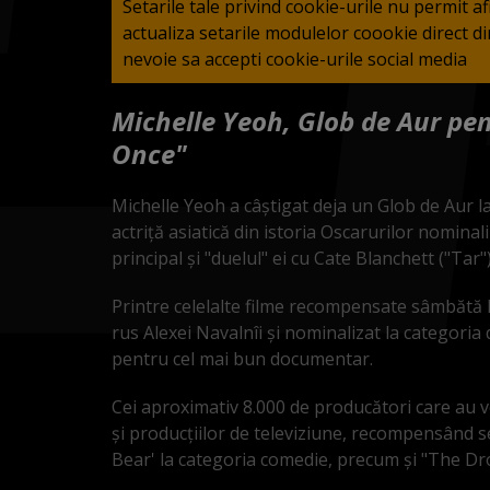
Setarile tale privind cookie-urile nu permit a
actualiza setarile modulelor coookie direct 
nevoie sa accepti cookie-urile social media
Michelle Yeoh, Glob de Aur pen
Once"
Michelle Yeoh a câştigat deja un Glob de Aur l
actriţă asiatică din istoria Oscarurilor nominal
principal şi "duelul" ei cu Cate Blanchett ("Tar"
Printre celelalte filme recompensate sâmbătă l
rus Alexei Navalnîi şi nominalizat la categori
pentru cel mai bun documentar.
Cei aproximativ 8.000 de producători care au
şi producţiilor de televiziune, recompensând s
Bear' la categoria comedie, precum şi "The Dro