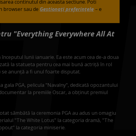
fisarea continutul din aceasta sectiune. Poti
din browser sau de
Gestionați preferințele
– e
tru "Everything Everywhere All At
a începutul lunii ianuarie. Ea este acum cea de-a doua
izată la statueta pentru cea mai bună actriţă în rol
) se anunţă a fi unul foarte disputat.
a gala PGA, pelicula "Navalny", dedicată opozantului
a documentar la premiile Oscar, a obţinut premiul
 votat sâmbătă la ceremonia PGA au adus un omagiu
erialul "The White Lotus" la categoria dramă, "The
pout" la categoria miniserie.