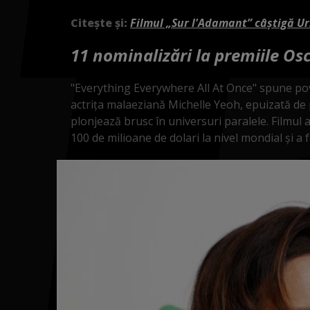
Citește și:
Filmul „Sur l'Adamant” câștigă Ur
11 nominalizări la premiile Os
"Everything Everywhere All At Once" spune pov
actriţa malaeziană Michelle Yeoh, epuizată de p
plonjează brusc în universuri paralele. Filmul a
100 de milioane de dolari la nivel mondial şi a 