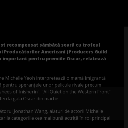
ost recompensat sâmbătă seară cu trofeul
lui Producătorilor Americani (Producers Guild
 important pentru premiile Oscar, relatează
care Michelle Yeoh interpretează o mamă imigrantă
ră pentru speranţele unor pelicule rivale precum
ees of Inisherin", "All Quiet on the Western Front"
eu la gala Oscar din martie.
ătorul Jonathan Wang, alături de actorii Michelle
r la categoriile cea mai bună actriţă în rol principal