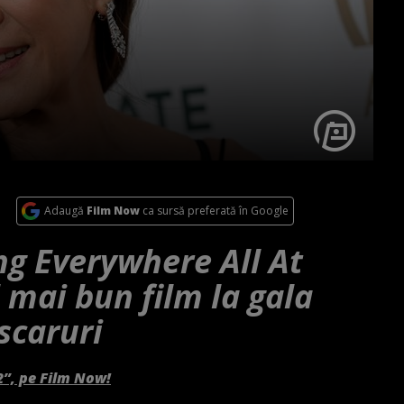
Adaugă
Film Now
ca sursă preferată în Google
ng Everywhere All At
 mai bun film la gala
scaruri
2”, pe Film Now!