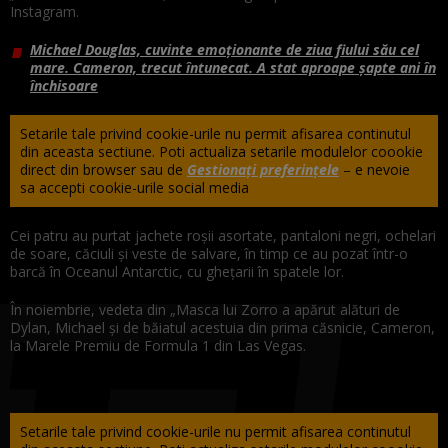
Instagram.
Michael Douglas, cuvinte emoționante de ziua fiului său cel
mare. Cameron, trecut întunecat. A stat aproape şapte ani în
închisoare
Setarile tale privind cookie-urile nu permit afisarea continutul
din aceasta sectiune. Poti actualiza setarile modulelor coookie
direct din browser sau de
Gestionați preferințele
– e nevoie
sa accepti cookie-urile social media
Cei patru au purtat jachete roșii asortate, pantaloni negri, ochelari
de soare, căciuli și veste de salvare, în timp ce au pozat într-o
barcă în Oceanul Antarctic, cu ghețarii în spatele lor.
În noiembrie, vedeta din „Masca lui Zorro a apărut alături de
Dylan, Michael și de băiatul acestuia din prima căsnicie, Cameron,
la Marele Premiu de Formula 1 din Las Vegas.
Setarile tale privind cookie-urile nu permit afisarea continutul