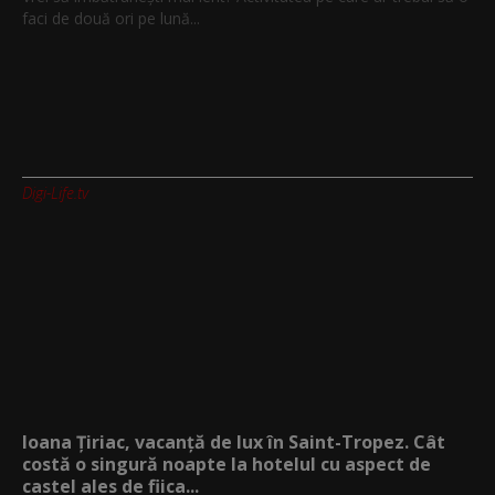
faci de două ori pe lună...
Digi-Life.tv
Ioana Țiriac, vacanță de lux în Saint-Tropez. Cât
costă o singură noapte la hotelul cu aspect de
castel ales de fiica...