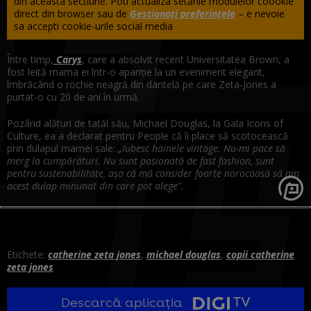
din aceasta sectiune. Poti actualiza setarile modulelor coookie
direct din browser sau de
Gestionați preferințele
– e nevoie
sa accepti cookie-urile social media
Între timp,
Carys
, care a absolvit recent Universitatea Brown, a
fost leită mama ei într-o apariție la un eveniment elegant,
îmbrăcând o rochie neagră din dantelă pe care Zeta-Jones a
purtat-o cu 20 de ani în urmă.
Pozând alături de tatăl său, Michael Douglas, la Gala Icons of
Culture, ea a declarat pentru People că îi place să scotocească
prin dulapul mamei sale:
„Iubesc hainele vintage. Nu-mi pace să
merg la cumpărături. Nu sunt pasionată de fast fashion, sunt
pentru sustenabilitate, așa că mă consider foarte norocoasă să am
acest dulap minunat din care pot alege”.
Etichete:
catherine zeta jones
,
michael douglas
,
copii catherine
zeta jones
Descarcă aplicația