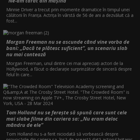
"Ne-am târât din mașină"
Minnie Driver a trecut prin momente dramatice în timpul unei
călătorii în Franța. Actrița în vârstă de 56 de ani a dezvăluit că a
fost...
Morgan Freeman nu se ascunde când vine vorba de
bani: „Dacă te plătesc suficient”, un scenariu slab
nu mai contează
Morgan Freeman, unul dintre cei mai apreciați actori de la
Hollywood, a făcut o declarație surprinzător de sinceră despre
felul în care...
Tom Holland nu se ferește să spună care sunt cele
mai slabe filme din cariera sa: „Nu eram deloc
mândru de ele”
Tom Holland nu s-a ferit niciodată să vorbească despre
provocările din cariera sa, însă de această dată actorul britanic