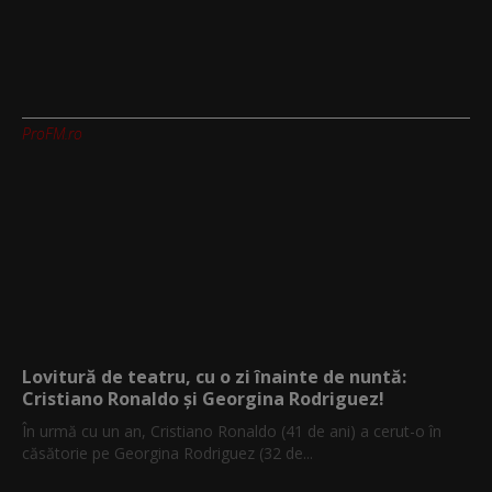
ProFM.ro
Lovitură de teatru, cu o zi înainte de nuntă:
Cristiano Ronaldo și Georgina Rodriguez!
În urmă cu un an, Cristiano Ronaldo (41 de ani) a cerut-o în
căsătorie pe Georgina Rodriguez (32 de...