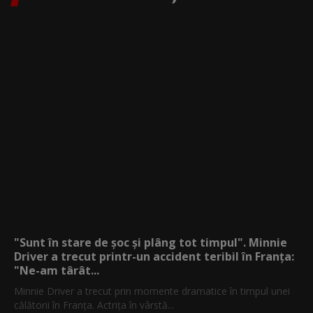
"Sunt în stare de șoc și plâng tot timpul". Minnie
Driver a trecut printr-un accident teribil în Franța:
"Ne-am târât...
Minnie Driver a trecut prin momente dramatice în timpul unei
călătorii în Franța. Actrița în vârstă...