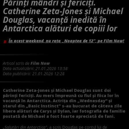
Părinți mândri și fericiți.
Catherine Zeta-Jones și Michael
Douglas, vacanță inedită în
Antarctica alături de copiii lor
În acest weekend, nu rata „Noaptea de 12”, pe Film Now!
Articol scris de
Film Now
Data actualizării:
21.01.2026 13:58
Data publicării:
21.01.2026 12:28
Catherine Zeta-Jones și Michael Douglas sunt doi
părinți fericiți. Au mers împreună cu fiul și fiica lor în
vacanță în Antarctica. Actrița din „Wednesday” și
starul din „Basic Instinct” s-au bucurat de câteva zile
libere alături de Carys și Dylan, iar fotografia de familie
postată de Michael a fost foarte apreciată de fani.
„Salutări din Antarctica”
, a scris Douglas pe contul lui de