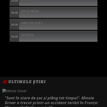
23:50
JOCUL REGAL
00:45
GREU DE UCIS 2
02:30
EXCEPTIA
04:30
ULTIMELE ȘTIRI
"Sunt în stare de șoc și plâng tot timpul". Minnie
Driver a trecut printr-un accident teribil în Franța: