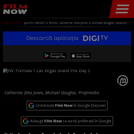
home
stiri
părinți mândri și fericiți. catherine zeta-jones și michael douglas, vacanță inedită în antarctica alături de copiii lor
Descarcă aplicația
Catherine Zeta Jones, Michael Douglas. Profimedia
Urmărește
Film Now
în Google Discover
Adaugă
Film Now
ca sursă preferată în Google