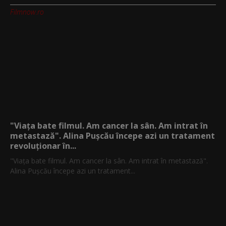
Filmnow.ro
"Viața bate filmul. Am cancer la sân. Am intrat în
metastază". Alina Pușcău începe azi un tratament
revoluționar în...
"Viața bate filmul. Am cancer la sân. Am intrat în metastază".
Alina Pușcău începe azi un tratament...