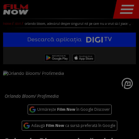
home
stiri
orlando bloom, adevărul despre singurul rol pe care nu a vrut să-l joace: „mi-am șters filmul din minte”
Descarcă aplicația
Orlando Bloom/ Profimedia
Urmărește
Film Now
în Google Discover
Adaugă
Film Now
ca sursă preferată în Google