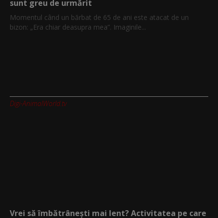
sunt greu de urmărit
Momentul când un bărbat de 65 de ani este atacat de un
bizon: „Era chiar deasupra mea”. Imaginile...
Digi-AnimalWorld.tv
Vrei să îmbătrânești mai lent? Activitatea pe care