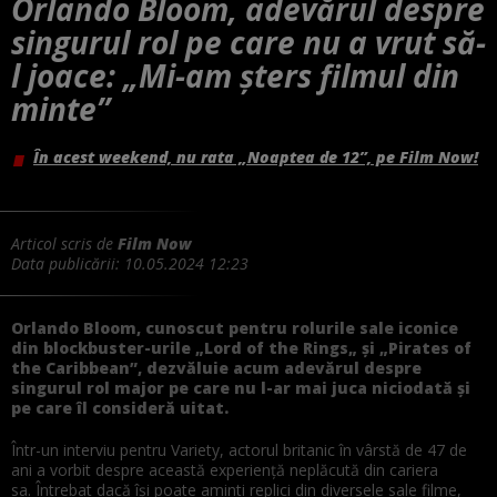
Orlando Bloom, adevărul despre
singurul rol pe care nu a vrut să-
l joace: „Mi-am șters filmul din
minte”
În acest weekend, nu rata „Noaptea de 12”, pe Film Now!
Articol scris de
Film Now
Data publicării:
10.05.2024 12:23
Orlando Bloom, cunoscut pentru rolurile sale iconice
din blockbuster-urile „Lord of the Rings„ și „Pirates of
the Caribbean”, dezvăluie acum adevărul despre
singurul rol major pe care nu l-ar mai juca niciodată și
pe care îl consideră uitat.
Într-un interviu pentru Variety, actorul britanic în vârstă de 47 de
ani a vorbit despre această experiență neplăcută din cariera
sa. Întrebat dacă își poate aminti replici din diversele sale filme,