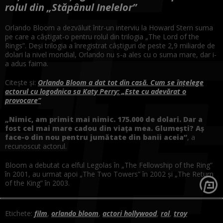
rolul din „Stăpânul Inelelor”
Orlando Bloom a dezvăluit într-un interviu la Howard Stern suma
pe care a câștigat-o pentru rolul din trilogia „The Lord of the
Rings”. Deși trilogia a înregistrat câștiguri de peste 2,9 miliarde de
dolari la nivel mondial, Orlando nu s-a ales cu o suma mare, dar i-
a adus faima.
Citește și:
Orlando Bloom a dat tot din casă. Cum se înțelege
actorul cu logodnica sa Katy Perry: „Este cu adevărat o
provocare”
„Nimic, am primit mai nimic. 175.000 de dolari. Dar a
fost cel mai mare cadou din viața mea. Glumești? Aș
face-o din nou pentru jumătate din banii aceia”
, a
recunoscut actorul.
Bloom a debutat ca elful Legolas în „The Fellowship of the Ring”
în 2001, au urmat apoi „The Two Towers” în 2002 și „The Return
of the King” în 2003.
Etichete:
film
,
orlando bloom
,
actori hollywood
,
rol
,
troy