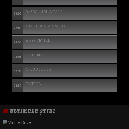
RAZBOI IN BUCATARIE
20:00
A FOST ODATA-N SOHO
22:00
EXPERIMENTUL
23:50
JOCUL REGAL
00:45
GREU DE UCIS 2
02:30
EXCEPTIA
04:30
ULTIMELE ȘTIRI