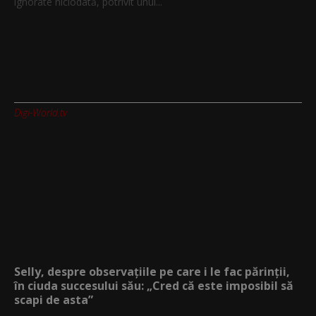
ignorate niciodată, potrivit unui...
Digi-World.tv
Selly, despre observațiile pe care i le fac părinții,
în ciuda succesului său: „Cred că este imposibil să
scapi de asta”