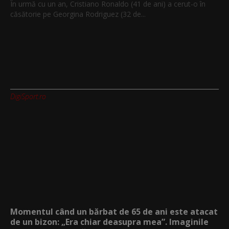
În urmă cu un an, Cristiano Ronaldo (41 de ani) a cerut-o în
căsătorie pe Georgina Rodriguez (32 de...
DigiSport.ro
Momentul când un bărbat de 65 de ani este atacat
de un bizon: „Era chiar deasupra mea”. Imaginile