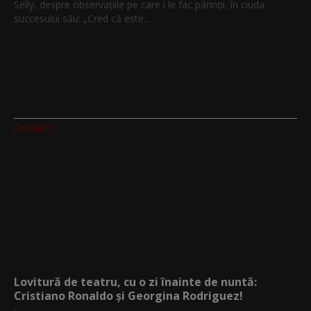
Selly, despre observațiile pe care i le fac părinții, în ciuda
succesului său: „Cred că este...
ProFM.ro
Lovitură de teatru, cu o zi înainte de nuntă:
Cristiano Ronaldo și Georgina Rodriguez!