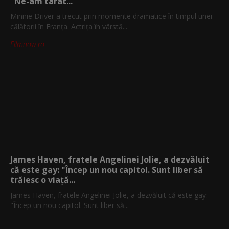
"Ne-am târât...
Minnie Driver a trecut prin momente dramatice în timpul unei
călătorii în Franța. Actrița în vârstă...
Filmnow.ro
James Haven, fratele Angelinei Jolie, a dezvăluit
că este gay: "Încep un nou capitol. Sunt liber să
trăiesc o viață...
James Haven, fratele Angelinei Jolie, a dezvăluit că este gay:
"Încep un nou capitol. Sunt liber să...