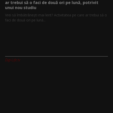
ar trebui să o faci de două ori pe lună, potrivit
unui nou studiu
Vrei să îmbătrânești mai lent? Activitatea pe care ar trebui să o
faci de două ori pe lună...
Digi-Life.tv