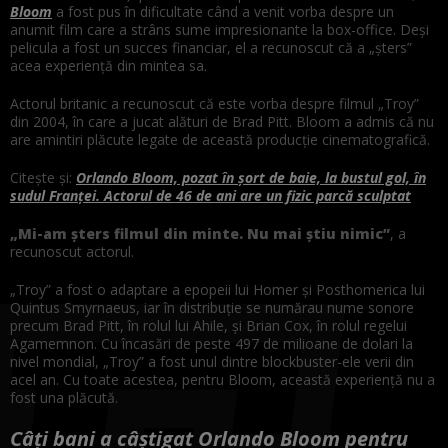
Bloom
a fost pus în dificultate când a venit vorba despre un
anumit film care a strâns sume impresionante la box-office. Deși
pelicula a fost un succes financiar, el a recunoscut că a „șters”
acea experiență din mintea sa.
Actorul britanic a recunoscut că este vorba despre filmul „Troy”
din 2004, în care a jucat alături de Brad Pitt. Bloom a admis că nu
are amintiri plăcute legate de această producție cinematografică.
Citește și:
Orlando Bloom, pozat în șort de baie, la bustul gol, în
sudul Franței. Actorul de 46 de ani are un fizic parcă sculptat
„Mi-am șters filmul din minte. Nu mai știu nimic”
, a
recunoscut actorul.
„Troy” a fost o adaptare a epopeii lui Homer și Posthomerica lui
Quintus Smyrnaeus, iar în distribuție se numărau nume sonore
precum Brad Pitt, în rolul lui Ahile, și Brian Cox, în rolul regelui
Agamemnon. Cu încasări de peste 497 de milioane de dolari la
nivel mondial, „Troy” a fost unul dintre blockbuster-ele verii din
acel an. Cu toate acestea, pentru Bloom, această experiență nu a
fost una plăcută.
Câți bani a câștigat Orlando Bloom pentru