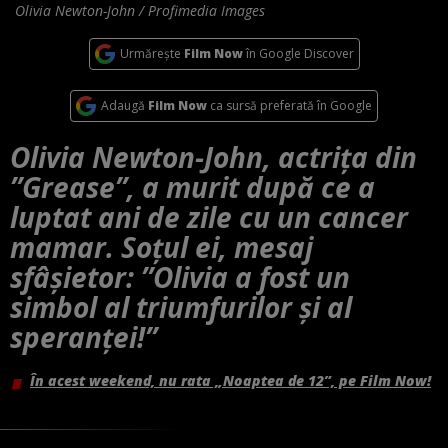
Olivia Newton-John / Profimedia Images
Urmărește
Film Now
în Google Discover
Adaugă
Film Now
ca sursă preferată în Google
Olivia Newton-John, actrița din
”Grease”, a murit după ce a
luptat ani de zile cu un cancer
mamar. Soțul ei, mesaj
sfâșietor: ”Olivia a fost un
simbol al triumfurilor şi al
speranţei!”
În acest weekend, nu rata „Noaptea de 12”, pe Film Now!