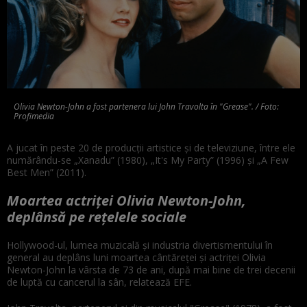
Olivia Newton-John a fost partenera lui John Travolta în "Grease". / Foto:
Profimedia
A jucat în peste 20 de producţii artistice şi de televiziune, între ele
numărându-se „Xanadu” (1980), „It's My Party” (1996) şi „A Few
Best Men” (2011).
Moartea actriței Olivia Newton-John,
deplânsă pe rețelele sociale
Hollywood-ul, lumea muzicală şi industria divertismentului în
general au deplâns luni moartea cântăreţei şi actriţei Olivia
Newton-John la vârsta de 73 de ani, după mai bine de trei decenii
de luptă cu cancerul la sân, relatează EFE.