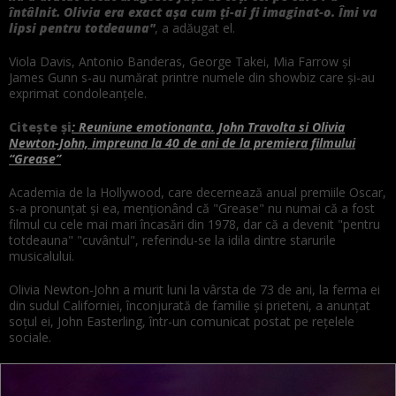
întâlnit. Olivia era exact aşa cum ţi-ai fi imaginat-o. Îmi va
lipsi pentru totdeauna"
, a adăugat el.
Viola Davis, Antonio Banderas, George Takei, Mia Farrow şi
James Gunn s-au numărat printre numele din showbiz care şi-au
exprimat condoleanţele.
Citește și
: Reuniune emotionanta. John Travolta si Olivia
Newton-John, impreuna la 40 de ani de la premiera filmului
“Grease”
Academia de la Hollywood, care decernează anual premiile Oscar,
s-a pronunţat şi ea, menţionând că "Grease" nu numai că a fost
filmul cu cele mai mari încasări din 1978, dar că a devenit "pentru
totdeauna" "cuvântul", referindu-se la idila dintre starurile
musicalului.
Olivia Newton-John a murit luni la vârsta de 73 de ani, la ferma ei
din sudul Californiei, înconjurată de familie şi prieteni, a anunţat
soţul ei, John Easterling, într-un comunicat postat pe reţelele
sociale.