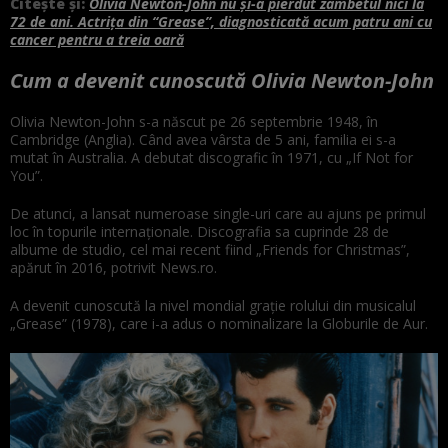
Citește și:
Olivia Newton-John nu și-a pierdut zâmbetul nici la
72 de ani. Actrița din “Grease”, diagnosticată acum patru ani cu
cancer pentru a treia oară
Cum a devenit cunoscută Olivia Newton-John
Olivia Newton-John s-a născut pe 26 septembrie 1948, în
Cambridge (Anglia). Când avea vârsta de 5 ani, familia ei s-a
mutat în Australia. A debutat discografic în 1971, cu „If Not for
You”.
De atunci, a lansat numeroase single-uri care au ajuns pe primul
loc în topurile internaţionale. Discografia sa cuprinde 28 de
albume de studio, cel mai recent fiind „Friends for Christmas”,
apărut în 2016, potrivit News.ro.
A devenit cunoscută la nivel mondial graţie rolului din musicalul
„Grease” (1978), care i-a adus o nominalizare la Globurile de Aur.