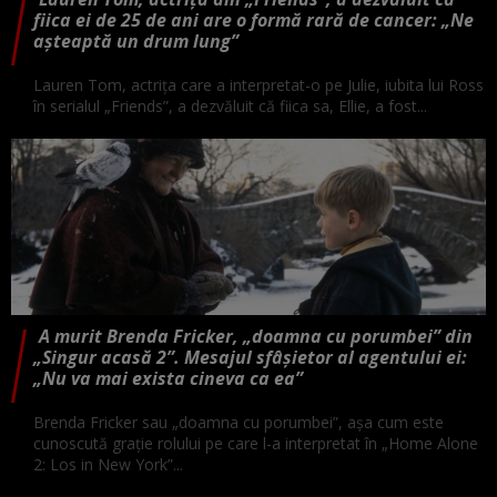
fiica ei de 25 de ani are o formă rară de cancer: „Ne
așteaptă un drum lung”
Lauren Tom, actrița care a interpretat-o pe Julie, iubita lui Ross
în serialul „Friends”, a dezvăluit că fiica sa, Ellie, a fost...
A murit Brenda Fricker, „doamna cu porumbei” din
„Singur acasă 2”. Mesajul sfâșietor al agentului ei:
„Nu va mai exista cineva ca ea”
Brenda Fricker sau „doamna cu porumbei”, așa cum este
cunoscută grație rolului pe care l-a interpretat în „Home Alone
2: Los in New York”...