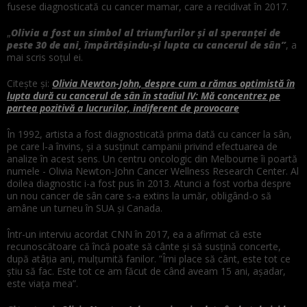
fusese diagnosticată cu cancer mamar, care a recidivat în 2017.
„
Oli
via a fost un simbol al triumfurilor şi al speranţei de
peste 30 de ani, împărtăşindu-şi lupta cu cancerul de sân”
, a
mai scris soţul ei.
Citește și:
Olivia Newton-John, despre cum a rămas optimistă în
lupta dură cu cancerul de sân în stadiul IV: Mă concentrez pe
partea pozitivă a lucrurilor, indiferent de provocare
În 1992, artista a fost diagnosticată prima dată cu cancer la sân,
pe care l-a învins, şi a susţinut campanii privind efectuarea de
analize în acest sens. Un centru oncologic din Melbourne îi poartă
numele - Olivia Newton-John Cancer Wellness Research Center. Al
doilea diagnostic i-a fost pus în 2013. Atunci a fost vorba despre
un nou cancer de sân care s-a extins la umăr, obligând-o să
amâne un turneu în SUA şi Canada.
Într-un interviu acordat CNN în 2017, ea a afirmat că este
recunoscătoare că încă poate să cânte şi să susţină concerte,
după atâţia ani, mulţumită fanilor. ”Îmi place să cânt, este tot ce
ştiu să fac. Este tot ce am făcut de când aveam 15 ani, aşadar,
este viaţa mea”.