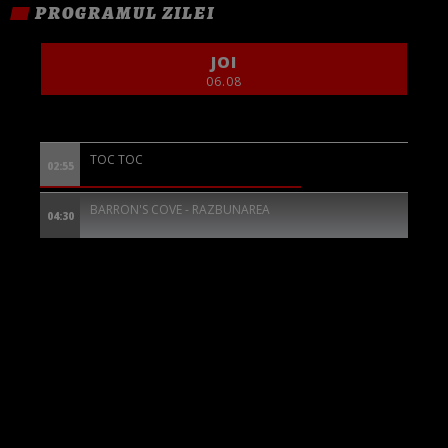
PROGRAMUL ZILEI
JOI
06.08
TOC TOC
02:55
BARRON'S COVE - RAZBUNAREA
04:30