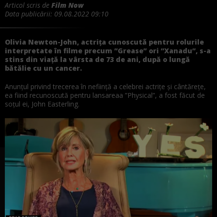
Articol scris de
Film Now
Data publicării:
09.08.2022 09:10
Olivia Newton-John, actriţa cunoscută pentru rolurile
interpretate în filme precum ”Grease” ori ”Xanadu”, s-a
stins din viață la vârsta de 73 de ani, după o lungă
bătălie cu un cancer.
Anunțul privind trecerea în neființă a celebrei actrițe și cântărețe,
ea fiind recunoscută pentru lansareaa ”Physical”, a fost făcut de
soțul ei, John Easterling.