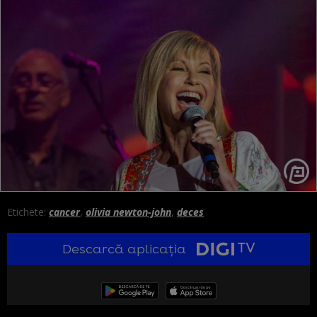
Etichete:
cancer
,
olivia newton-john
,
deces
Descarcă aplicația