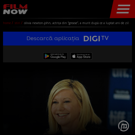
home
stiri
olivia newton-john, actrița din ”grease”, a murit după ce a luptat ani de zile cu un cancer mamar. soțul ei, mesaj sfâșietor: ”olivia a fost un simbol al triumfurilor şi al speranţei!”
Descarcă aplicația