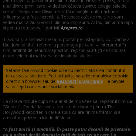
John Travolta, partenerul ei din musicalul "Grease" (1978), a fost
unul dintre primii care i-a dedicat câteva cuvinte colegei sale de
scenă: "Draga mea Olivia, ne-ai făcut vieţile mult mai bune.
Influenţa ta a fost incredibilă. Te iubesc atât de mult. Ne vom
vedea mai târziu şi vom fi din nou împreună. Al tău, din prima clipă
şi pentru totdeauna", potrivit
Agepres.ro
.
Travolta şi-a încheiat mesajul, postat pe Instagram, cu "Danny al
tău, John al tău", referire la personajul pe care l-a interpretat în
film, amintit de nenumăraţi actori, regizori şi artişti ca fiind una
dintre cele mai mari surse de inspiraţie ale lor.
Setarile tale privind cookie-urile nu permit afisarea continutul
din aceasta sectiune. Poti actualiza setarile modulelor coookie
direct din browser sau de
Gestionați preferințele
– e nevoie
sa accepti cookie-urile social media
La câteva minute după ce a aflat de moartea sa, regizorul filmului
"Grease", Randal Kleiser, a trimis o declaraţie pentru The
Hollywood Reporter în care a spus că are "inima frântă" şi a
amintit de prietenia lor de 40 de ani.
'
'A fost unică şi amabilă. În peste patru decenii de prietenie,
nu a arătat decât dragoste faţă de toţi cei pe care i-a